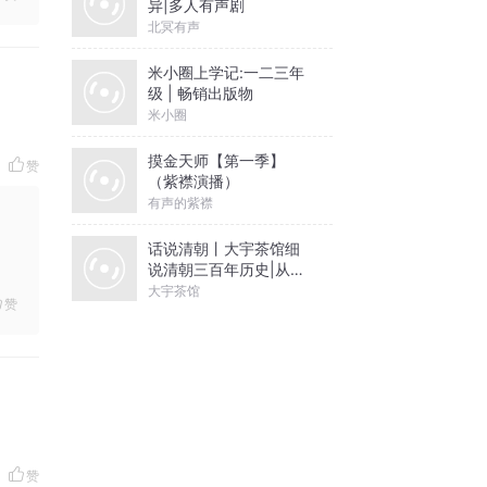
异|多人有声剧
北冥有声
米小圈上学记:一二三年
级 | 畅销出版物
米小圈
摸金天师【第一季】
赞
（紫襟演播）
有声的紫襟
话说清朝丨大宇茶馆细
说清朝三百年历史|从努
尔哈赤到末代皇帝溥仪|
大宇茶馆
赞
康熙雍正乾隆
赞