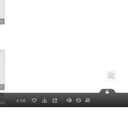
1万
8万
小说
x
1.0
:00