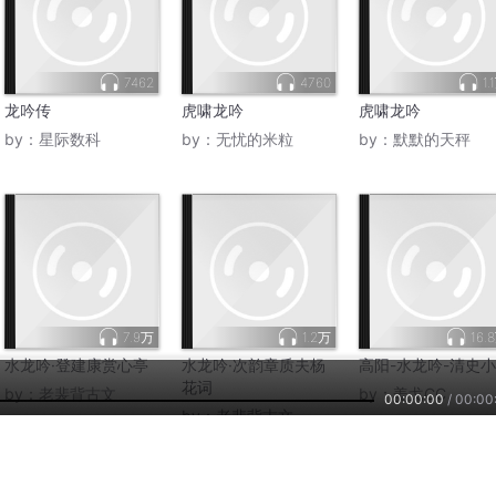
7462
4760
1.
龙吟传
虎啸龙吟
虎啸龙吟
by：
星际数科
by：
无忧的米粒
by：
默默的天秤
7.9万
1.2万
16.
水龙吟·登建康赏心亭
水龙吟·次韵章质夫杨
高阳-水龙吟-清史
花词
by：
老裴背古文
by：
姜戈CC
00:00:00
/
00:00
by：
老裴背古文