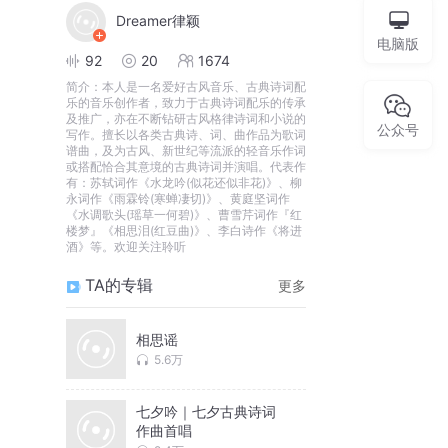
Dreamer律颖
电脑版
92
20
1674
简介：
本人是一名爱好古风音乐、古典诗词配
乐的音乐创作者，致力于古典诗词配乐的传承
及推广，亦在不断钻研古风格律诗词和小说的
公众号
写作。擅长以各类古典诗、词、曲作品为歌词
谱曲，及为古风、新世纪等流派的轻音乐作词
或搭配恰合其意境的古典诗词并演唱。代表作
有：苏轼词作《水龙吟(似花还似非花)》、柳
永词作《雨霖铃(寒蝉凄切)》、黄庭坚词作
《水调歌头(瑶草一何碧)》、曹雪芹词作『红
楼梦』《相思泪(红豆曲)》、李白诗作《将进
酒》等。欢迎关注聆听
TA的专辑
更多
相思谣
5.6万
七夕吟｜七夕古典诗词
作曲首唱