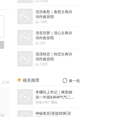
2.4万
浩浩春愁｜春愁古典诗
词作曲首唱
1.9万
清音回梦｜清心古典诗
词作曲首唱
2万
论
漠漠秋悲｜秋悲古典诗
词作曲首唱
2.8万
相关推荐
换一批
赞
李哪吒上学记｜稀里糊
涂一年级&神神气气二年
级
东海小学广播站
神秘复苏|悬疑惊悚|灵
赞