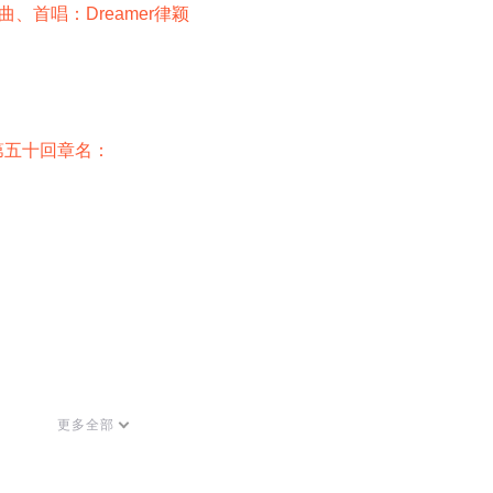
曲、首唱：
Dreamer
律颖
第五十回章名：
更多全部