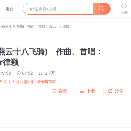
电台
上传
(燕云十八飞骑) 作曲、首唱：Dreamer律颖
燕云十八飞骑) 作曲、首唱：
er律颖
:19:59
01:52
2.7万
八音｜天龙八部回目词作曲首唱
喜欢
下载
分享