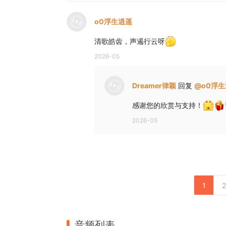
o0浮生逍遥
清歌皓齿，声遏行云呀
2026-05
Dreamer律颖
回复
@
o0浮
感谢您的欣赏与支持！
2026-05
1
2
音频列表