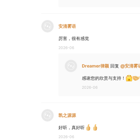
作曲：
Dreamer律颖
编曲：Dreamer律颖
安清雾语
首唱：Dreamer律颖
厉害，很有感觉
古风
;
天龙八音
;
天龙八部
;
水龙吟
;
燕云十八飞
2026-06
Dreamer律颖
回复
@
安清雾
感谢您的欣赏与支持！
2026-06
凯之源源
好听，真好听
2026-06