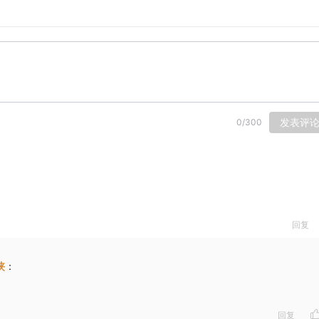
）
五十回章名：
发表评
0
/
300
回复
侠
：
回复