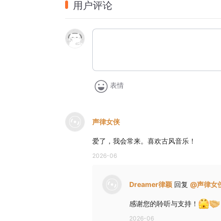
教单于折箭、六军辟易，奋英雄怒！
用户评论
词：《
水龙吟
(
燕云十八飞骑
)
》（作者：金庸
　选自武侠小说『天龙八部』第四十一至第
第41章　燕云十八飞骑　
奔腾如虎风烟举
第42章　老魔小丑　岂堪一击　胜之不武　
表情
第43章　王霸雄图　血海深恨　尽归尘土　
第44章　念枉求美眷　良缘安在　
声律女侠
第45章　枯井底　污泥处　
第46章　酒罢问君三语　
爱了，我会常来。喜欢古风音乐！
第47章　为谁开　茶花满路　
2026-06
第48章　王孙落魄　怎生消得　杨枝玉露　
第49章　敝屣荣华　浮云生死　此身何惧　
Dreamer律颖
回复
@
声律女
第50章　教单于折箭　六军辟易　
奋英雄怒
感谢您的聆听与支持！
2026-06
作词：金庸