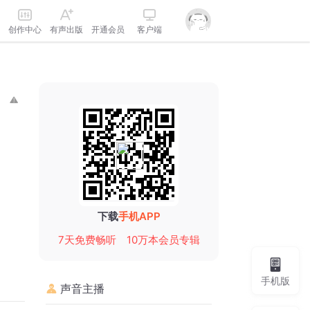
创作中心
有声出版
开通会员
客户端
下载
手机APP
7天免费畅听
10万本会员专辑
手机版
声音主播