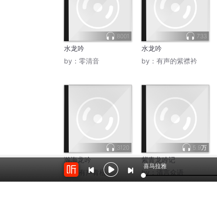
8001
733
水龙吟
水龙吟
by：
零清音
by：
有声的紫襟衿
3120
5.9万
瀚海龙吟
紫青龙吟记
喜马拉雅
by：
有声青梧
by：
清言众语