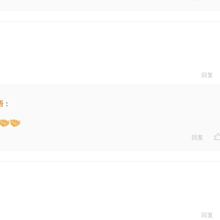
骑
;
奔腾如虎风烟举
;
奋英雄怒
;
金庸
;Dreamer
律颖
回复
语
：
回复
回复