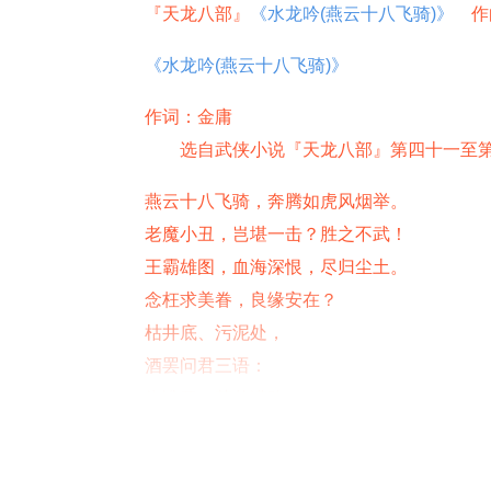
『天龙八部』
《水龙吟
(
燕云十八飞骑
)
》
　作
《水龙吟
(
燕云十八飞骑
)
》
作词：金庸
　　选自武侠小说『天龙八部』第四十一至
燕云十八飞骑，奔腾如虎风烟举。
老魔小丑，岂堪一击？胜之不武！
王霸雄图，血海深恨，尽归尘土。
念枉求美眷，良缘安在？
枯井底、污泥处，
酒罢问君三语：
为谁开、茶花满路？
王孙落魄，怎生消得、杨枝玉露？
敝屣荣华、浮云生死，此身何惧？