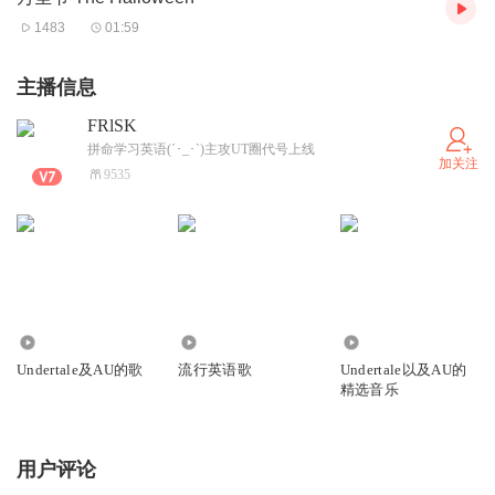
1483
01:59
主播信息
FRlSK
拼命学习英语(´･_･`)主攻UT圈代号上线
加关注
9535
2226
2
1.50万
Undertale及AU的歌
流行英语歌
Undertale以及AU的
精选音乐
用户评论