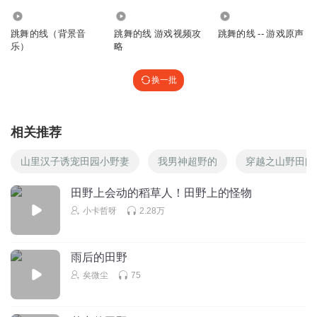
9.30万
6685
54.64万
跳舞的线（背景音
跳舞的线 游戏视频攻
跳舞的线 -- 游戏原声
乐）
略
换一批
相关推荐
山里汉子诱宠田园小野妻
我男神超野的
穿越之山野田间
田野上会动的稻草人！田野上的怪物
小卡哲呀
2.28万
雨后的田野
矣微尘
75