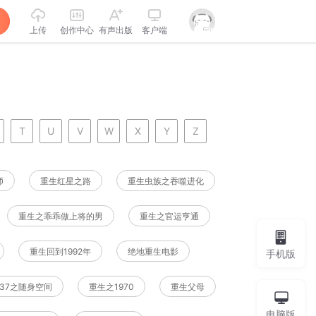
上传
创作中心
有声出版
客户端
T
U
V
W
X
Y
Z
师
重生红星之路
重生虫族之吞噬进化
重生之乖乖做上将的男
重生之官运亨通
重生回到1992年
绝地重生电影
手机版
937之随身空间
重生之1970
重生父母
电脑版