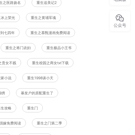
生之医路扬名
重生追美记2
之冰上荣光
重生之黄埔军魂
公众号
回到七四年
重生之慕甄漫画免费阅读
重生之将门农妇
重生极品小王爷
之贵女不贱
重生校园之商女txt下载
业家小说
重生1998谈小天
锦绣
暴发户的原配重生了
重生攻略
重生门
强嫁免费阅读
重生之门第二季