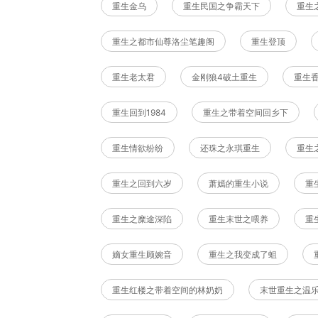
重生金乌
重生民国之争霸天下
重生
重生之都市仙尊洛尘笔趣阁
重生登顶
重生老太君
金刚狼4破土重生
重生香
重生回到1984
重生之带着空间回乡下
重生情欲纷纷
还珠之永琪重生
重生
重生之回到六岁
萧嫣的重生小说
重
重生之糜途深陷
重生末世之喂养
重生
嫡女重生顾婉音
重生之我变成了蛆
重生红楼之带着空间的林奶奶
末世重生之温