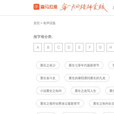
>
首页
有声话题
按字母分类:
A
B
C
D
E
F
G
H
重生之容少
重生七零年代最新章节
重生奋斗史
重生的康熙遇到重生的九龙
小说重生之衙内
重生之改写人生
重
重生之都市仙尊洛尘最新章节
重生之衙内全