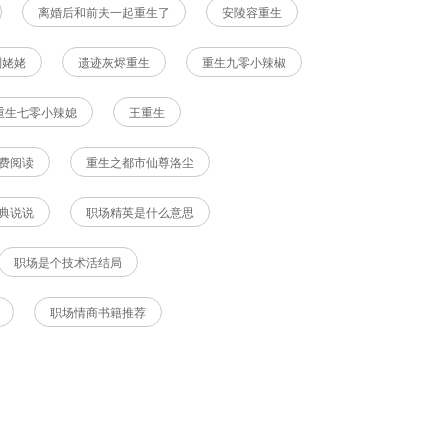
离婚后和前夫一起重生了
安陵容重生
刘姥姥
遗迹灰烬重生
重生九零小辣椒
重生七零小辣媳
王重生
费阅读
重生之都市仙尊洛尘
典说说
职场精英是什么意思
职场是个技术活结局
职场情商书籍推荐