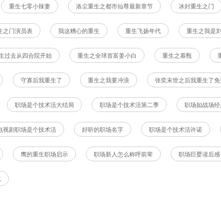
重生七零小辣妻
洛尘重生之都市仙尊最新章节
冰封重生之门
生之门演员表
我这糟心的重生
重生飞扬年代
重生之我是
生过去从四合院开始
重生之全球首富姜小白
重生之慕甄
守寡后我重生了
重生之我要冲浪
张奕末世之后我重生了免
职场是个技术活大结局
职场是个技术活第二季
职场如战场经
电视剧职场是个技术活
好听的职场名字
职场是个技术活许诺
鹰的重生职场启示
职场新人怎么称呼前辈
职场巨婴读后感
吃