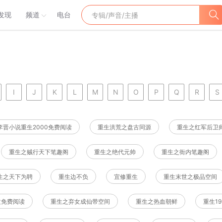
发现
频道
电台
I
J
K
L
M
N
O
P
Q
R
S
李晋小说重生2000免费阅读
重生洪荒之盘古同源
重生之红军后卫
重生之贼行天下笔趣阁
重生之绝代元帅
重生之衙内笔趣阁
生之天下为聘
重生边不负
宜修重生
重生末世之极品空间
文免费阅读
重生之弃女成仙带空间
重生之热血朝鲜
重生1