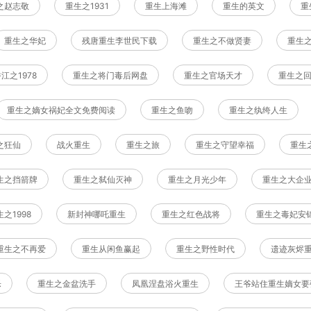
之赵志敬
重生之1931
重生上海滩
重生的英文
重
重生之华妃
残唐重生李世民下载
重生之不做贤妻
重生
江之1978
重生之将门毒后网盘
重生之官场天才
重生之
重生之嫡女祸妃全文免费阅读
重生之鱼吻
重生之纨绔人生
之狂仙
战火重生
重生之旅
重生之守望幸福
重生
生之挡箭牌
重生之弑仙灭神
重生之月光少年
重生之大企
之1998
新封神哪吒重生
重生之红色战将
重生之毒妃安
重生之不再爱
重生从闲鱼赢起
重生之野性时代
遗迹灰烬
乐
重生之金盆洗手
凤凰涅盘浴火重生
王爷站住重生嫡女要