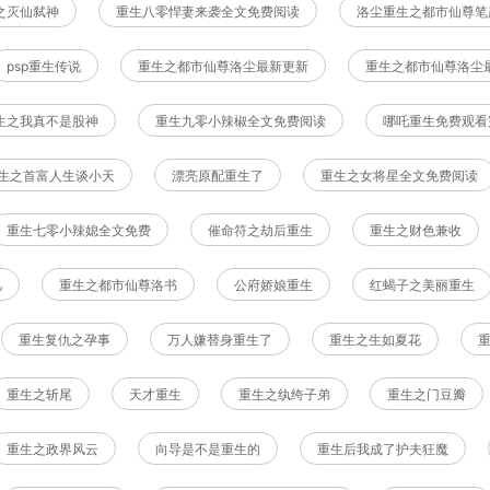
之灭仙弑神
重生八零悍妻来袭全文免费阅读
洛尘重生之都市仙尊笔
psp重生传说
重生之都市仙尊洛尘最新更新
重生之都市仙尊洛尘
生之我真不是股神
重生九零小辣椒全文免费阅读
哪吒重生免费观看
生之首富人生谈小天
漂亮原配重生了
重生之女将星全文免费阅读
重生七零小辣媳全文免费
催命符之劫后重生
重生之财色兼收
凡
重生之都市仙尊洛书
公府娇娘重生
红蝎子之美丽重生
重生复仇之孕事
万人嫌替身重生了
重生之生如夏花
重生之斩尾
天才重生
重生之纨绔子弟
重生之门豆瓣
重生之政界风云
向导是不是重生的
重生后我成了护夫狂魔