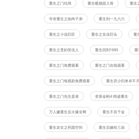
重生之门结局
重生暖婚甜入骨
重生
夺舍重生之纨绔子弟
重生到一九六六
重生之小说巨匠
重生之实业巨头
重
重生之贵妇笑佳人
重生回到1995
重
重生之门免费观看
重生之门在线观看
重生之门电视剧免费观看
重生弃少归来卓不
重生之门先生是谁
变形金刚4:绝迹重生
万人嫌重生后火爆全网
重生不良千金
重生农女之药园空间
重生后嫁给三叔