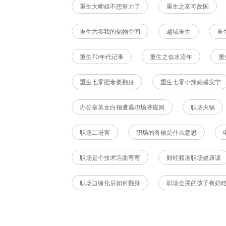
重生大师姐不想努力了
重生之富可敌国
重生六零我的储物空间
越域重生
重
重生70年代记事
重生之似水流年
重
重生七零肥妻要翻身
重生七零小辣媳盛安宁
办公室美女白领遭遇职场潜规则
职场火锅
职场二进宫
职场的备输是什么意思
职场是个技术活曲弯弯
财经频道职场健康课
职场边缘化后如何翻身
职场会哭的孩子有奶