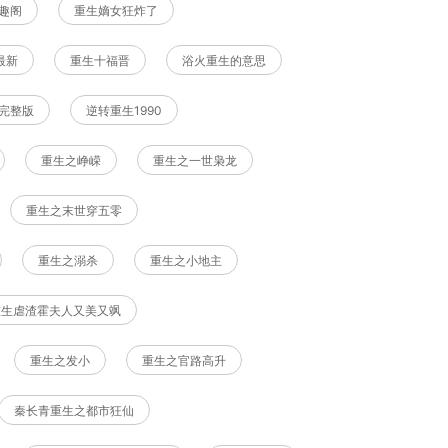
趣阁
重生嫡女狂炸了
最新
重生十福晋
浴火重生的意思
完整版
逆转重生1990
重生之峥嵘
重生之一世枭龙
重生之末世穿五零
重生之溺杀
重生之小地主
重生虐渣霍夫人又美又飒
重生之发小
重生之官路高升
秦长青重生之都市狂仙