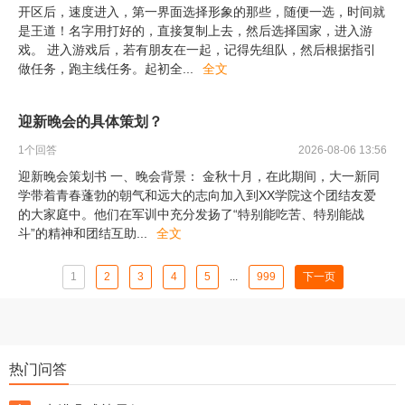
开区后，速度进入，第一界面选择形象的那些，随便一选，时间就
是王道！名字用打好的，直接复制上去，然后选择国家，进入游
戏。 进入游戏后，若有朋友在一起，记得先组队，然后根据指引
做任务，跑主线任务。起初全
...
全文
迎新晚会的具体策划？
1
个回答
2026-08-06 13:56
迎新晚会策划书 一、晚会背景： 金秋十月，在此期间，大一新同
学带着青春蓬勃的朝气和远大的志向加入到XX学院这个团结友爱
的大家庭中。他们在军训中充分发扬了“特别能吃苦、特别能战
斗”的精神和团结互助
...
全文
1
2
3
4
5
...
999
下一页
热门问答