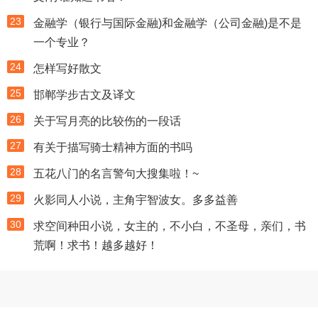
23
金融学（银行与国际金融)和金融学（公司金融)是不是
一个专业？
24
怎样写好散文
25
邯郸学步古文及译文
26
关于写月亮的比较伤的一段话
27
有关于描写骑士精神方面的书吗
28
五花八门的名言警句大搜集啦！~
29
火影同人小说，主角宇智波女。多多益善
30
求空间种田小说，女主的，不小白，不圣母，亲们，书
荒啊！求书！越多越好！