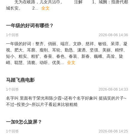
无为在岐路，儿女共沾巾。 注解 1、城阙：指唐代都
城长安。 2
...
全文
一年级的好词有哪些？
1
个回答
2026-08-06 14:36
一年级的好词：整齐、俏丽、端庄、文静、慈祥、敏锐、呆滞、凝
视、肥大、耳廓、瘦削、耳轮、勤恳、潇洒、坚强、美丽、精悍、
短小、粗实、粗犷、春蚕、春色、春装、新春、巍峨、高耸、陡
峭、聪慧、清脆、动听、优美
...
全文
马踏飞燕电影
1
个回答
2026-08-06 14:33
名字叫 里面有于荣光和陈少霞~还有个名字好象叫 挺搞笑的片子~
不过~投资少~所以片子看起来比较粗糙
一加9怎么旋屏？
1
个回答
2026-08-06 14:25