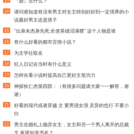
13
『掳』念什么？
14
请问谁知道有没有男主对女主特别好好到一定境界的小
说最好男主还是痞子
15
"出身未杰身先死,长使英雄泪满襟'' 这个人物是谁
16
有什么好看的都市言情小说？
17
为文学社取名
18
狂人日记在当时有什么意义
19
怎样在看小说时提高自己更好文笔功力
20
神探狄仁杰第四部：（有很多问题请大家一一解答，谢
谢）
21
好看的现代或者穿越 文 要男强女强 灵异的也行 不要小
白
22
男主在婚礼上抛弃女主，女主和另一个男人离开的总裁
文,有谁知道书名？