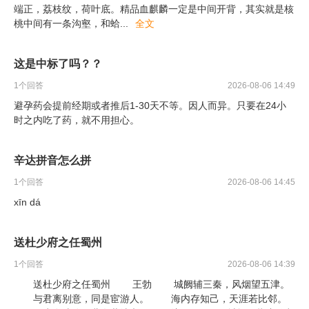
端正，荔枝纹，荷叶底。精品血麒麟一定是中间开背，其实就是核
桃中间有一条沟壑，和蛤
...
全文
这是中标了吗？？
1
个回答
2026-08-06 14:49
避孕药会提前经期或者推后1-30天不等。因人而异。只要在24小
时之内吃了药，就不用担心。
辛达拼音怎么拼
1
个回答
2026-08-06 14:45
xīn dá
送杜少府之任蜀州
1
个回答
2026-08-06 14:39
送杜少府之任蜀州 王勃 城阙辅三秦，风烟望五津。
与君离别意，同是宦游人。 海内存知己，天涯若比邻。