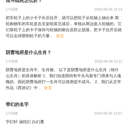
炫斗战轮怎么折？
1
个回答
2026-08-06 15:14
把车轮子上的小卡子向后拉开，就可以把轮子从轮轴上抽出来 两
轮购物车的车轮是在支架组装完成后，单独从两边嵌入轮轴的。它
们靠轮子上的卡子保持与轮轴的吻合及防止脱落。把卡子拉开后就
可以去掉限制轮子的力量
...
全文
阴曹地府是什么生肖？
1
个回答
2026-08-06 15:11
阴曹地府是生肖牛、生肖猴。 以下是阴曹地府是什么生肖（猜什
么生肖）的具体解析 1、我们知道阴间有牛头马面专门用来勾人魂
魄的。因此阴曹地府打一生肖可以猜测是牛或马。 2、我们从文学
作品《西游记》中
...
全文
带幻的名字
1
个回答
2026-08-06 15:07
宇幻轩 涵忧幻 白幻麓