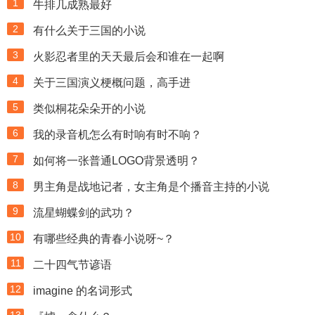
1
牛排几成熟最好
2
有什么关于三国的小说
3
火影忍者里的天天最后会和谁在一起啊
4
关于三国演义梗概问题，高手进
5
类似桐花朵朵开的小说
6
我的录音机怎么有时响有时不响？
7
如何将一张普通LOGO背景透明？
8
男主角是战地记者，女主角是个播音主持的小说
9
流星蝴蝶剑的武功？
10
有哪些经典的青春小说呀~？
11
二十四气节谚语
12
imagine 的名词形式