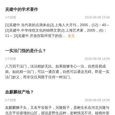
吴建中的学术著作
1
个回答
2026-08-06 15:06
[1]吴建中.当代表的点滴体会[J].上海人大月刊，2005，(12)：40～
[2]吴建中.中华传统文化的锦绣文章[J].上海艺术家，2005，(6)：
11～ [3]吴建中.开放存取环境下的信
...
全文
一实法门指的是什么？
1
个回答
2026-08-06 14:56
八万四千法门，法法精妙无比。如果能够专心一法，自然容易成
就。如此精一法门，可以一通百通，自然可以通达无碍。即是一实
法门妙义，而非仅仅局限于任何一种法门。
血麒麟核产地？
1
个回答
2026-08-06 14:56
血麒麟狮子头，又名平谷骰子，兴隆骰子，原树生长在河北兴隆与
北京平谷接壤的山区，据说是野生品种，老树情况不详。核桃外形