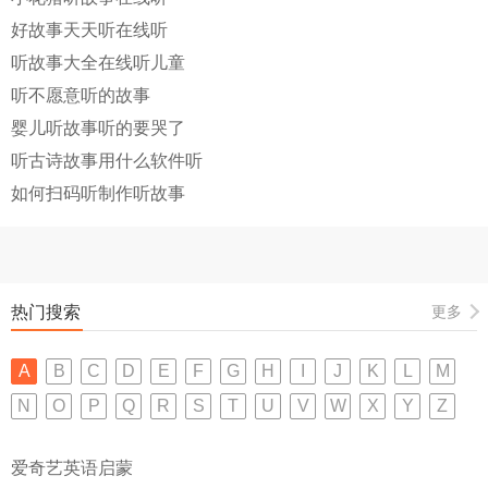
好故事天天听在线听
听故事大全在线听儿童
听不愿意听的故事
婴儿听故事听的要哭了
听古诗故事用什么软件听
如何扫码听制作听故事
热门搜索
更多
A
B
C
D
E
F
G
H
I
J
K
L
M
N
O
P
Q
R
S
T
U
V
W
X
Y
Z
爱奇艺英语启蒙