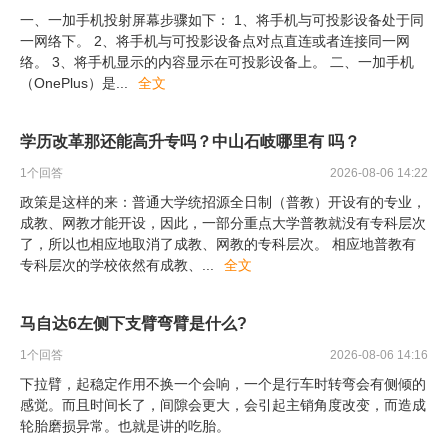
一、一加手机投射屏幕步骤如下： 1、将手机与可投影设备处于同
一网络下。 2、将手机与可投影设备点对点直连或者连接同一网
络。 3、将手机显示的内容显示在可投影设备上。 二、一加手机
（OnePlus）是
...
全文
学历改革那还能高升专吗？中山石岐哪里有 吗？
1
个回答
2026-08-06 14:22
政策是这样的来：普通大学统招源全日制（普教）开设有的专业，
成教、网教才能开设，因此，一部分重点大学普教就没有专科层次
了，所以也相应地取消了成教、网教的专科层次。 相应地普教有
专科层次的学校依然有成教、
...
全文
马自达6左侧下支臂弯臂是什么?
1
个回答
2026-08-06 14:16
下拉臂，起稳定作用不换一个会响，一个是行车时转弯会有侧倾的
感觉。而且时间长了，间隙会更大，会引起主销角度改变，而造成
轮胎磨损异常。也就是讲的吃胎。