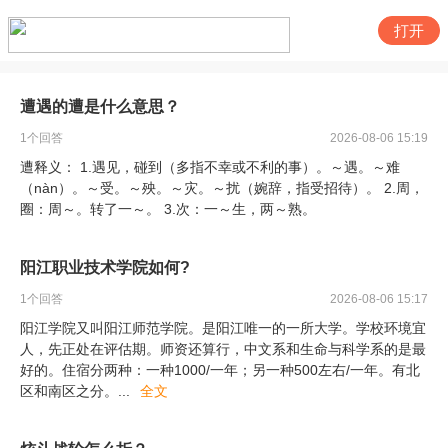
打开
遭遇的遭是什么意思？
1
个回答
2026-08-06 15:19
遭释义： 1.遇见，碰到（多指不幸或不利的事）。～遇。～难
（nàn）。～受。～殃。～灾。～扰（婉辞，指受招待）。 2.周，
圈：周～。转了一～。 3.次：一～生，两～熟。
阳江职业技术学院如何?
1
个回答
2026-08-06 15:17
阳江学院又叫阳江师范学院。是阳江唯一的一所大学。学校环境宜
人，先正处在评估期。师资还算行，中文系和生命与科学系的是最
好的。住宿分两种：一种1000/一年；另一种500左右/一年。有北
区和南区之分。
...
全文