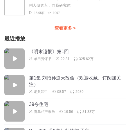
别人研究车，而我研究你
13.05亿
1097
查看更多
>
最近播放
《明末遗恨》第1回
单田芳评书
22:31
325.62万
第1集 刘招孙逆天改命（欢迎收藏、订阅加关
注）
老兵卸甲
08:57
2989
39夸住宅
喜马相声来乐
19:56
81.33万