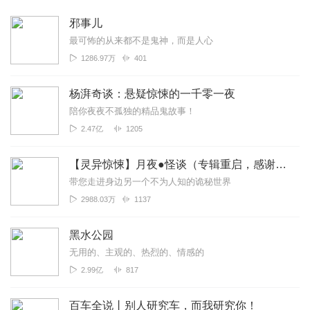
邪事儿
最可怖的从来都不是鬼神，而是人心
1286.97万
401
杨湃奇谈：悬疑惊悚的一千零一夜
陪你夜夜不孤独的精品鬼故事！
2.47亿
1205
【灵异惊悚】月夜●怪谈（专辑重启，感谢霸唱老师）
带您走进身边另一个不为人知的诡秘世界
2988.03万
1137
黑水公园
无用的、主观的、热烈的、情感的
2.99亿
817
百车全说丨别人研究车，而我研究你！