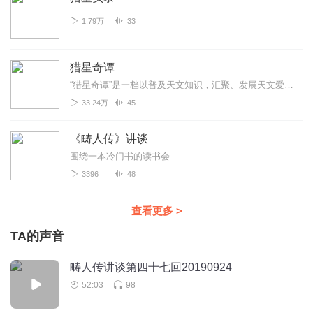
1.79万
33
猎星奇谭
“猎星奇谭”是一档以普及天文知识，汇聚、发展天文爱好者为宗旨的网络电台节目。我们将邀请天文及相关...
33.24万
45
《畴人传》讲谈
围绕一本冷门书的读书会
3396
48
查看更多
>
TA的声音
畴人传讲谈第四十七回20190924
52:03
98