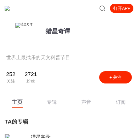
打开APP
猎星奇谭
世界上最找乐的天文科普节目
252
2721
+ 关注
关注
粉丝
主页
专辑
声音
订阅
TA的专辑
猎星实录