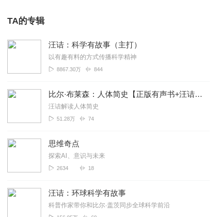
TA的专辑
汪诘：科学有故事（主打）
以有趣有料的方式传播科学精神
8867.30万
844
比尔·布莱森：人体简史【正版有声书+汪诘独家解读】
汪诘解读人体简史
51.28万
74
思维奇点
探索AI、意识与未来
2634
18
汪诘：环球科学有故事
科普作家带你和比尔·盖茨同步全球科学前沿