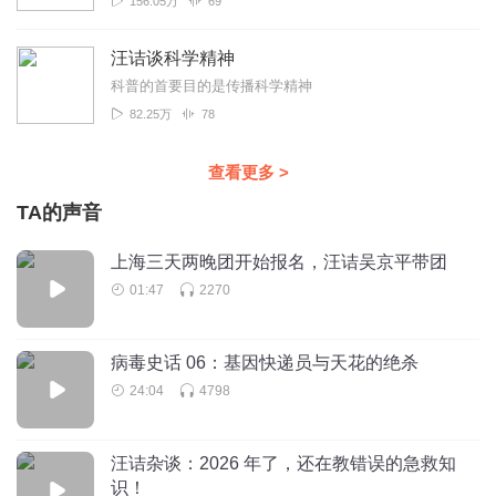
156.05万
69
汪诘谈科学精神
科普的首要目的是传播科学精神
82.25万
78
查看更多
>
TA的声音
上海三天两晚团开始报名，汪诘吴京平带团
01:47
2270
病毒史话 06：基因快递员与天花的绝杀
24:04
4798
汪诘杂谈：2026 年了，还在教错误的急救知
识！