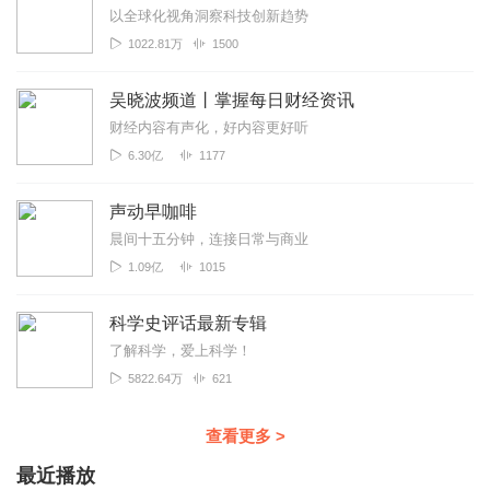
以全球化视角洞察科技创新趋势
1022.81万
1500
吴晓波频道丨掌握每日财经资讯
财经内容有声化，好内容更好听
6.30亿
1177
声动早咖啡
晨间十五分钟，连接日常与商业
1.09亿
1015
科学史评话最新专辑
了解科学，爱上科学！
5822.64万
621
查看更多
>
最近播放