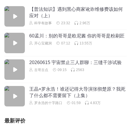
【普法知识】遇到黑心商家讹诈维修费该如何
应对（上）
科学有故事
23:32
2.96万
60孟川：别的哥哥是欧尼酱 你的哥哥是粉刷匠
开心宝藏洞
07:12
13.55万
20260615 宇宙禁止三人群聊：三缝干涉试验
古哥古点
09:15
2563
王晶×罗永浩！谁还记得大导演张彻楚原？我死
了什么都不需要留下（上集）
罗永浩的十字路口
01:59
4.83万
最新评价