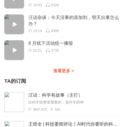
10:43
5226
汪诘杂谈：今天没事的添加剂，明天出事怎么
办？
15:14
8396
8 月线下活动统一播报
01:21
3735
查看更多
>
TA的订阅
汪诘：科学有故事（主打）
比科学故事更重要的，是科学精神
8867.30万
844
王煜全 | 科技要闻评论丨AI时代你要听的科创趋势