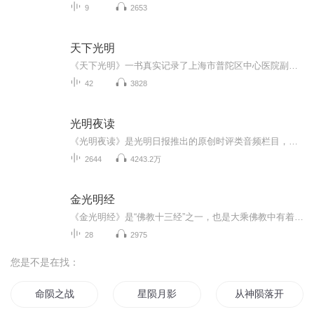
9
2653
天下光明
《天下光明》一书真实记录了上海市普陀区中心医院副院长张兴儒教授2006年发起的医疗公益活动“光明行”的十年历程。由作家董煜撰写。作者通过采访近70名参与者，并查阅大量资料，真实还原了“光明行”十年十站的艰辛历程。书写者并非刻意的煽情，而是现实自身有其动人的力量，作者所做的无非是记录罢了。读者在书中通过文字与纷呈的图片一起回到“现场”，一同经历这艰辛却“光明”的十年。关于“光明行”“慈善光明行”是由上海市普陀区中心医院副院长张兴儒教授于2006年发起的医疗公...
42
3828
光明夜读
《光明夜读》是光明日报推出的原创时评类音频栏目，聚焦社会热点，传达光明声音。光明日报评论主播：王茜、巧稚
2644
4243.2万
金光明经
《金光明经》是“佛教十三经”之一，也是大乘佛教中有着重要影响力的经典之一，诵持本经能够带来不可思议的护国利民功德，能使国中饥馑、疾疫、战乱得以平息，国土丰饶，人民欢乐，故历代以来《金光明经》被视为护国之经。
28
2975
您是不是在找：
命陨之战
星陨月影
从神陨落开始