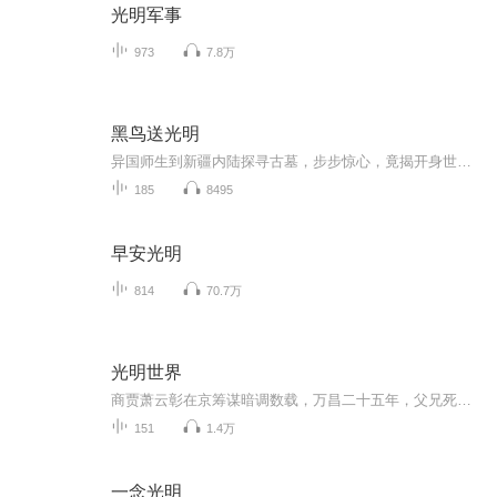
光明军事
973
7.8万
黑鸟送光明
异国师生到新疆内陆探寻古墓，步步惊心，竟揭开身世之谜……为走出遭受背叛的情伤，爱尔兰历史系学生布丽德搭上了一支考古团队的末班车，前往遥远的中国内陆沙漠进行勘探。率领这支团队的是来自阿拉斯加的特林吉特人约翰•谢尔登。一件件随葬品重见天日让...
185
8495
早安光明
814
70.7万
光明世界
商贾萧云彰在京筹谋暗调数载，万昌二十五年，父兄死亡之谜，终于有了眉目。同年，前詹事嫡女林婵，带着一车嫁妆，入了京。
151
1.4万
一念光明