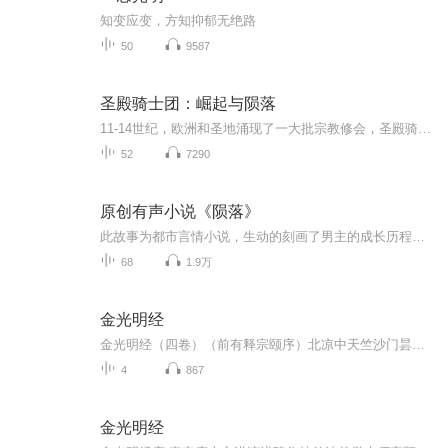
知变应变，方知抑郁无绝路
50
9587
圣殿骑士团：崛起与陨落
11-14世纪，欧洲和圣地涌现了一大批宗教修会，圣殿骑士团是其中著名也最有争议者。作为慈善修会，它致力于保护前往耶路撒冷的朝圣者。作为武士团体，它逐步发展为十字军东征中最精锐的军事力量。作为成熟而高级的金融机构，它富可敌国，并与诸教宗和欧洲多...
52
7290
原创有声小说《陨落》
此故事为都市言情小说，生动的刻画了男主的成长历程。从年少轻狂、风光无限到饱经风雨、疲惫不堪。风逝的爱情，似火的青春，放纵的救赎。人生无非就是许多孤独和勇气交替的瞬间，命运与尘埃、残碎与风声、温柔与心碎，交织成真实且深厚的感情，一个人在孤...
68
1.9万
金光明经
金光明经（四卷）（前有释宗颐序）北凉中天竺沙门昙无谶译 有十八品，按此经同《金光明最胜王经》，而来未尽。但因智者依此译说玄义及文句，故举世流通。摘自：阅藏知津 - 明·蕅益智旭 撰 顾伟康 编辑 《金光明经》有三译，一北凉昙无谶译，四卷，题曰金...
4
867
金光明经