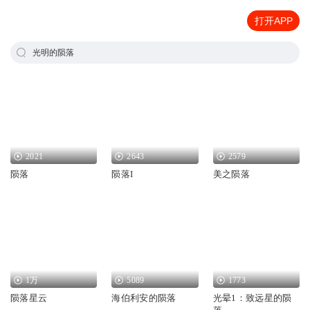
打开APP
光明的陨落
2021
2643
2579
陨落
陨落I
美之陨落
1万
5089
1773
陨落星云
海伯利安的陨落
光晕1：致远星的陨