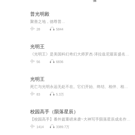
落
普光明殿
聚善之地，德尊普...
28
5844
光明王
《光明王》是美国科幻奇幻大师罗杰·泽拉兹尼最富盛名的科幻史诗作品，一经问世便引起轰动，一举夺得1968年雨果奖最佳长篇小说奖，并获得星云奖的最佳长篇小说奖提名。在这篇小说中，泽拉兹尼开创性地将神话传说、心理学及社会学的概念引入科幻的领域，以...
56
6836
光明王
死亡与光明永远无处不在。它们开始、终结、相伴、相克，它们进入无名的梦境，附着在那梦境之上，在轮回中将言语焚烧，也许正是为了创造一点点美。而这无名，就是我们的世界。《光明王》是泽拉兹尼最富盛名的科幻史诗，一经问世便引起轰动，曾获雨果奖最佳...
83
5.3万
校园高手（陨落星辰）
【校园高手】番外篇重磅来袭~大神写手陨落星辰成名作，同名漫画火热连载中，人气值已突破26亿。【内容简介】所谓人不风流枉少年，叶星辰入读高中，掀起阵阵惊涛骇浪的同时还不忘身边的各色美女，面对美丽冷傲的校花，清纯可爱的班长，他又该如何处理各色问...
1414
3389.7万