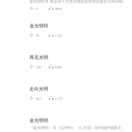
金光明经序 真定府十方洪济禅院住持传法慈觉大师宗颐述 夫灵心绝待。泯万物而独存。妙行难思。诸缘普现。则实际理地。虽不受于一毫。而事相门中。不舍于一法。故如来出世。说金光明经。依清净心。建解脱行。显出尘之经卷。永廓迷情。示伏藏之宝王。顿圆大...
4
3694
金光明经
26
1724
再见光明
130
6604
走向光明
522
4.7万
金光明经
《金光明经》与《法华经》《仁王经》同为镇护国家之三部经，若诵读此经，国家皆可获得四天王之守护。念诵金光明经，可使正法善神护持佛法以及国土。念诵此经，护法正神增益威力，回忆本誓，增益一切大力，并自然护卫佛法，护持念诵者所居国土安宁，国土远...