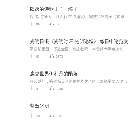
陨落的诗歌王子：海子
以 “以诗证人、以人解诗” 为核心，完整讲述海子（查海生）26 年短暂而炽热的一生：从安徽乡村童年、北大法律系求学、法大任教，到诗歌爆发、精神困境与最终离别。专辑将人生故事与经典诗作（《面朝大海，春暖花开》《亚洲铜》《麦地》等）深度融合，解读...
99
571
光明日报《光明时评·光明论坛》 每日申论范文
不定期更新，尽量全面。感谢收听。本音频专辑电脑制作，在外语、多音字、专业术语等方面可能有不准确的情况，敬请留言私信告知，十分感谢。
63
7673
魔兽世界伊利丹的陨落
很久以前，暗夜精灵巫师伊利丹为了阻止燃烧军团入侵艾泽拉斯大陆而打入燃烧军团的内部。然而，他并没有被视作英雄争相传颂;相反，伊利丹被自己的族人称为“背叛者”，因为他表面上看来是帮助了那些恶魔领主，导致他的意图也备受质疑。一万年来，他身陷囹圄...
37
5330
背叛光明
20
858