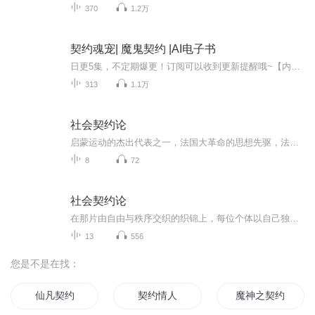
370
1.2万
契约魂宠| 魔鬼契约 |AI电子书
日更5集，不定期爆更！订阅可以收到更新提醒哦~【内容简介】：含冤入狱十年的“我”，出狱后与女鬼签订灵魂契约，获得超能力，本想借此查清当年被害的真相，却被接踵而来的圈套所困，处处陷害我的幕后黑手是谁？灵珠背后隐藏着什么秘密？【作者简介】：黑...
313
1.1万
社会契约论
启蒙运动的杰出代表之一，法国大革命的思想先驱，法国人权宣言和美国独立宣言的思想起源
8
72
社会契约论
在那片由自由与秩序交织的织锦上，每位个体以自己独特的一针一线，共同编织着名为“社会契约”的宏大叙事。
13
556
您是不是在找：
仙凡契约
契约情人
魔神之契约