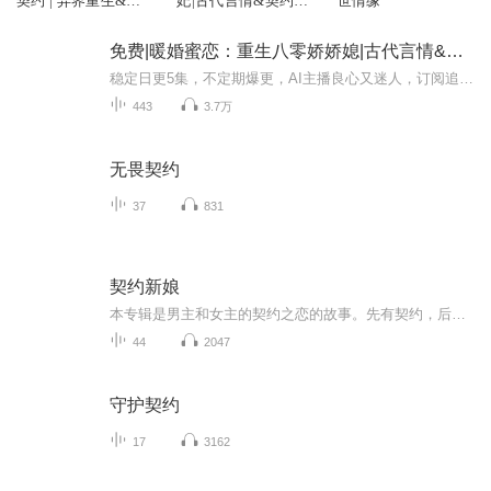
契约 | 异界重生&逆
妃|古代言情&契约&
世情缘
袭爽文
重生
免费|暖婚蜜恋：重生八零娇娇媳|古代言情&契约&重生
稳定日更5集，不定期爆更，AI主播良心又迷人，订阅追更不迷路！ 【内容简介】 前世，叶枳呕心沥血为家人付出一切，直到她抱着女儿的尸体倒在血泊里，才知道丈夫跟堂妹搞在了一起？！一睁眼，叶枳重回20年前：极品亲戚正要把她卖给猥琐无能的老光棍做老...
443
3.7万
无畏契约
37
831
契约新娘
本专辑是男主和女主的契约之恋的故事。先有契约，后有爱恋。男主是一个富可敌国法力强大的狼人少主，女主因一纸契约，被周围的很多女孩嫉妒仇恨，但女主非常抗打且有机智。在男友的帮助和保护下，女主探知了父母的死因，顺利和男主修成爱的正果。
44
2047
守护契约
17
3162