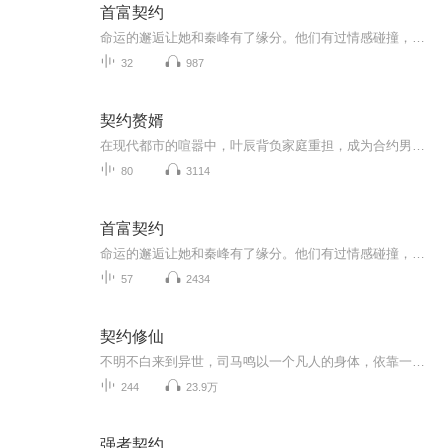
首富契约
命运的邂逅让她和秦峰有了缘分。他们有过情感碰撞，但最后也没走在一起。而王雨萱，从始至终，她都是关心爱护着男主的，秦峰一开始不知她爱着自己，以为是出于关心，可怜自己，最后发现了。两人无疑是最佳的一对。他们最后在一起了。关于那一年的契约，罗...
32
987
契约赘婿
在现代都市的喧嚣中，叶辰背负家庭重担，成为合约男友，与楚馨月维持着虚假的关系。然而，他却被未来岳母徐岚视为眼中钉，并在一次关键的工作面试中遭受打击。与此同时，竞争对手吴磊凭借精明手段夺得了这个机会，两人从此展开暗斗。叶辰不仅要面对职场的...
80
3114
首富契约
命运的邂逅让她和秦峰有了缘分。他们有过情感碰撞，但最后也没走在一起。而王雨萱，从始至终，她都是关心爱护着男主的，秦峰一开始不知她爱着自己，以为是出于关心，可怜自己，最后发现了。两人无疑是最佳的一对。他们最后在一起了。关于那一年的契约，罗...
57
2434
契约修仙
不明不白来到异世，司马鸣以一个凡人的身体，依靠一本九页账本，冲破凡人无法修仙的壁垒，走上修仙之路！演播：旁白：花田小悠男播：微风细雨的小彦
244
23.9万
强者契约