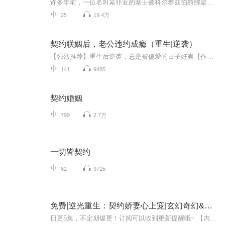
许多年前，一位名叫索菲亚的塞壬被科尔奉兹伯爵绑架，不久他们的女儿阿莉亚就出生了。阿莉亚自幼过着悲惨的生活，人们为了听她唱歌会不择手段，甚至陷入疯狂。皇帝打断了阿莉亚的双腿，将她锁在里宫深处，仅供自己享用。绝望之中她呼唤了恶魔大公巴伦塔因...
25
19.4万
契约联姻后，老公违约成瘾（重生|逆袭）
【强烈推荐】重生后逆袭，总是被偏爱的日子好爽【作者&主播】作者：妥妥主播：C小姐如琢，楚轩【作品简介】 渣男，流产，重生…… 她以为自己是一枚弃子，可是上天给了她一次机会，她成为了那个人的掌心宝，她的一切变得有意义，也不再是为了别人改...
141
9485
契约婚姻
799
2.7万
一切皆契约
82
9715
免费|逆光重生：契约娇妻心上宠|玄幻奇幻&破镜重圆&重生
日更5集，不定期爆更！订阅可以收到更新提醒哦~ 【内容简介】 重生归来，宋氏集团千金宋梓萱，怀抱复仇之火。曾深爱的父亲惨遭暗算，误会与亲情交织，她从死亡边缘涅槃，目标只有一个——揭开继母施曼的狰狞面纱。智勇双全的她，步步为营，誓要守护家族荣...