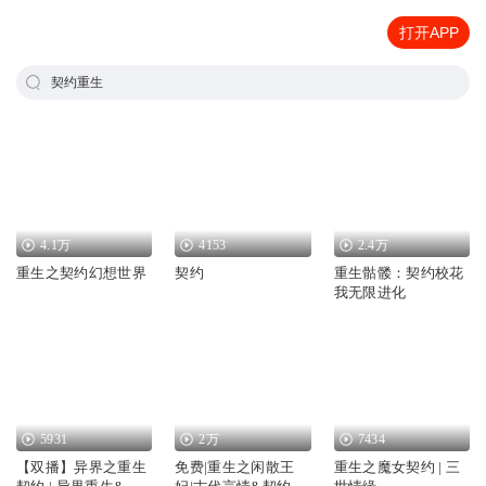
打开APP
契约重生
4.1万
4153
2.4万
重生之契约幻想世界
契约
重生骷髅：契约校花
我无限进化
5931
2万
7434
【双播】异界之重生
免费|重生之闲散王
重生之魔女契约 | 三