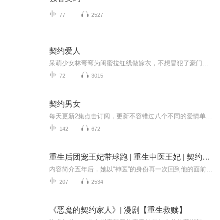
77
2527
契约爱人
呆萌少女林弯弯为闺蜜拉红线做嫁衣，不想冒犯了豪门总裁李承，为还债只能签卖身契成为总裁保姆，与霸道毒舌又难缠的总裁朝夕相处，渐生情愫。怎奈总裁家有未婚之妻慕容娅，顺理成章，林弯弯邂逅温文尔雅的儒商慕容孝（慕容娅暗恋的心上人——没有血缘关系...
72
3015
契约男女
每天更新2集点击订阅，更新不容错过八个不同的爱情单元故事，走入不同的情感世界......有温情，有搞笑，有感动，有遗憾丰富的情感，真诚的内心系统：当前任务：【豪门联姻前的插足者】... “不，我拒绝！” “他……他难道一直在这里等我下班？” “待在这...
142
672
重生后团宠王妃带球跑 | 重生中医王妃 | 契约生子
内容简介五年后，她以“神医”的身份再一次回到他的面前，五年前的恩怨情仇又如何才能终结？“公主，你是同意了？” 绿衣丫鬟脸上由悲变喜，十分期待的看着乔薄荷。 “到底同意什么啊？” 乔薄荷有些不耐烦的问着，这个同意不同意的到底是什么事情啊？ “...
207
2534
《恶魔的契约家人》| 漫剧【重生救赎】