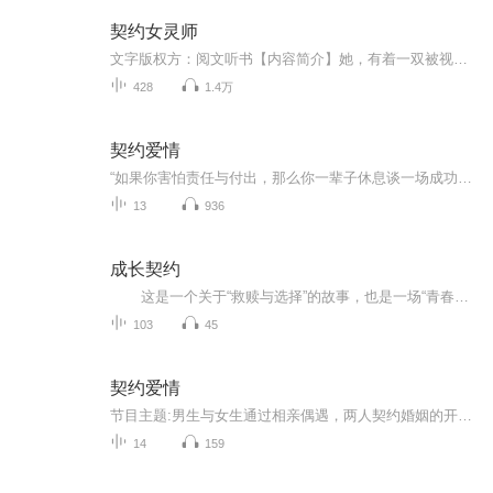
契约女灵师
文字版权方：阅文听书【内容简介】她，有着一双被视为妖物的血色双瞳，是被家族视为连幻灵都无法觉醒的废物，一个连父亲是谁都不知道的贱种！一朝封印解除，她浑然摇身一变，锋芒尽露！寒冷彻骨的冰原之森、连绵雄伟的云灵山脉、魔兽横行的洪荒之森。在这...
428
1.4万
契约爱情
“如果你害怕责任与付出，那么你一辈子休息谈一场成功的恋爱。就算你拥有万贯家财，没有属于自己的爱情，也是贫穷的。”曾皓曾经想起这句老师给他的忠告，每次都是那样的深奥，非但要自己亲身经历后才明白里面的多种含义。坐在舒适的办公室，穿过宽大落地...
13
936
成长契约
这是一个关于“救赎与选择”的故事，也是一场“青春与命运”的残酷契约。 在安县一中的天台上，冷峻寡言的少年林海，遇见了敢爱敢恨的转校生筱丹。一次英雄救美般的出手相助，牵扯出两个同样满身伤痕的灵魂。林海自幼寄人篱下，经历...
103
45
契约爱情
节目主题:男生与女生通过相亲偶遇，两人契约婚姻的开始，签订了爱情协议，过着简单的生活。主播是谁:兰花草原适合谁听:男生女生主播的话:这部作品是由风玲雪花而著，通过相亲偶遇签定了爱情协议书。他们忽略了内心的真正需求，两人分分合合，未能经住爱情...
14
159