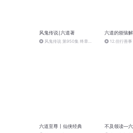
风鬼传说∣六道著
六道的烦恼解
风鬼传说 第950集 终章
12.但行善
（完）
六道至尊丨仙侠经典
不及领读—六