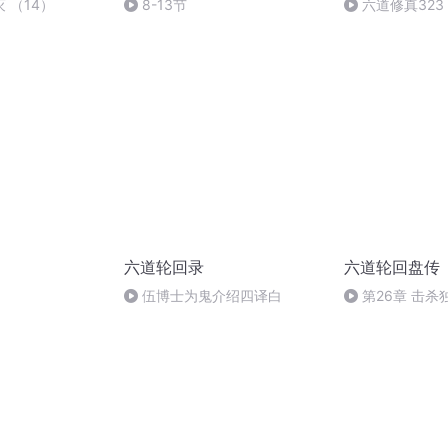
灭 （14）
8-13节
六道修真323
六道轮回录
六道轮回盘传
伍博士为鬼介绍四译白
第26章 击杀