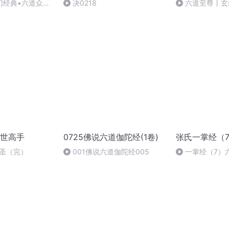
幻经典•六道众生
决0218
六道至尊丨玄幻
8第十八章 尾声
世高手
0725佛说六道伽陀经(1卷)
张氏一掌经（
大圣（完）
001佛说六道伽陀经005
一掌经（7）