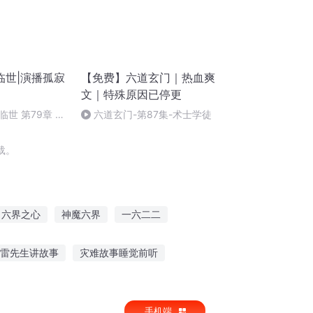
临世|演播孤寂
【免费】六道玄门｜热血爽
文｜特殊原因已停更
世 第79章 诛
六道玄门-第87集-术士学徒
载。
六界之心
神魔六界
一六二二
星之夜
六生六世
小六那年
雷先生讲故事
灾难故事睡觉前听
聚精会神听奶奶讲故事
手机端