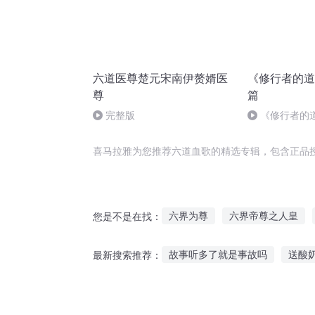
六道医尊楚元宋南伊赘婿医
《修行者的道
尊
篇
完整版
《修行者的道
行篇
喜马拉雅为您推荐六道血歌的精选专辑，包含正品
六界为尊
六界帝尊之人皇
您是不是在找：
三十六城记
六年青春我爱过
故事听多了就是事故吗
送酸
最新搜索推荐：
说说十六国
桃树听红叶背后的故事
听深