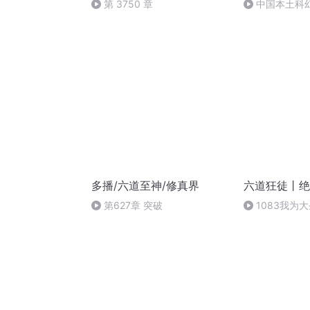
第 3750 章
中国本土科
17第十七章 1
多播/六道至神/修真界
六道狂徒丨绝
第627章 突破
1083我为