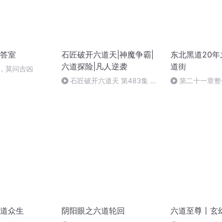
答室
石匠破开六道天|神魔争霸|
东北黑道20
六道探险|凡人逆袭
道街
事，莫问吉凶
石匠破开六道天 第483集 生
第二十一章整
于陆终于海（完）
生固根基
道众生
阴阳眼之六道轮回
六道至尊丨玄