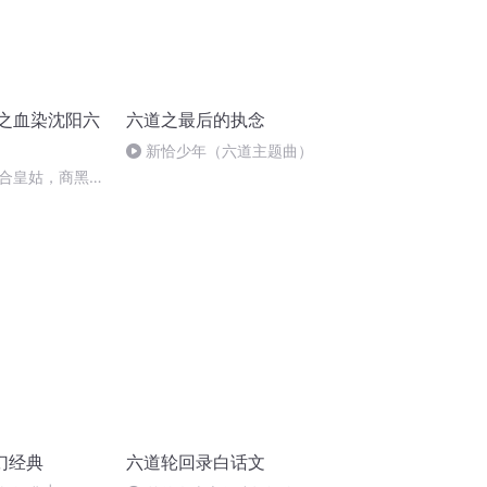
年之血染沈阳六
六道之最后的执念
新恰少年（六道主题曲）
合皇姑，商黑共
幻经典
六道轮回录白话文