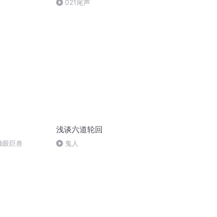
021尾声
浅谈六道轮回
独眼巨兽
鬼人