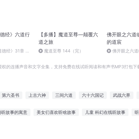
德经》六道行
【多播】魔道至尊—颠覆六
佛开眼之六道
道之旅
的道宸
德经》31章 道
魔道至尊 144（完）
佛开眼之六道临
灭鬼王_完
授权的连播声音和文字全集，支持免费在线试听阅读和有声书MP3打包下
第六圣书
上古六神
三间六道
六十六国记
武战六界
的他
六月传说
六界仙道
过去的六十年
六道神尊
六等
奶听故事的寓意
美女们喜欢听啥故事
儿童 科幻在线听故事
听
夜末班车故事
听邱毅讲故事在线听免费
用歌声讲故事给你听