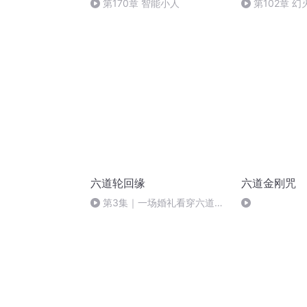
第170章 智能小人
第102章 幻
六道轮回缘
六道金刚咒
第3集｜一场婚礼看穿六道轮
回