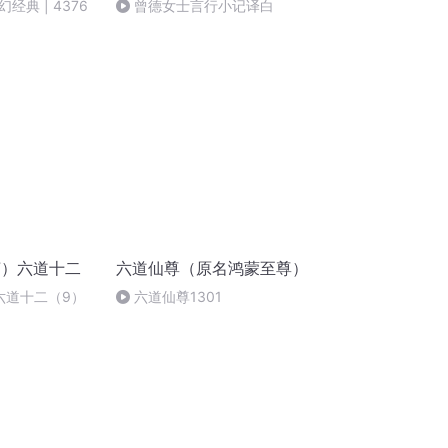
经典 | 4376
曾德女士言行小记译白
7）六道十二
六道仙尊（原名鸿蒙至尊）
六道十二（9）
六道仙尊1301