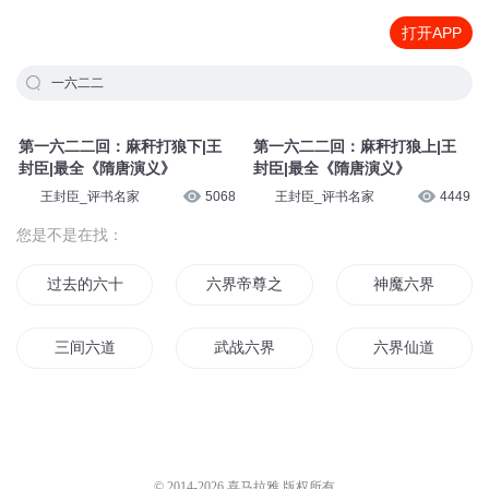
打开APP
一六二二
第一六二二回：麻秆打狼下|王
第一六二二回：麻秆打狼上|王
封臣|最全《隋唐演义》
封臣|最全《隋唐演义》
王封臣_评书名家
5068
王封臣_评书名家
4449
您是不是在找：
过去的六十年
六界帝尊之人皇
神魔六界
三间六道
武战六界
六界仙道
六道血歌
六十六国记
六月传说
上古六神
六道神尊
六等星之夜
© 2014-
2026
喜马拉雅 版权所有