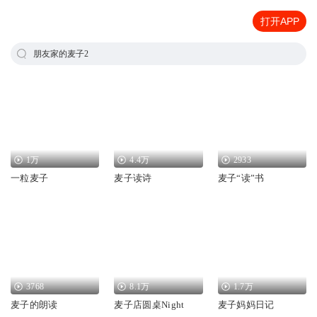
打开APP
朋友家的麦子2
1万
4.4万
2933
一粒麦子
麦子读诗
麦子“读”书
3768
8.1万
1.7万
麦子的朗读
麦子店圆桌Night
麦子妈妈日记