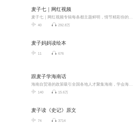
麦子七｜网红视频
麦子七｜网红视频专辑每条都主题鲜明，情节精彩你的好评和订阅就是洛最大的动力aaa！「感谢支持」
40
292.8万
麦子妈妈读绘本
11
676
跟麦子学海南话
海南自贸港的政策吸引全国各地人才聚集海南，学会海南话更方便在海南开展各种活动。
140
15.6万
麦子读《史记》原文
74
3714