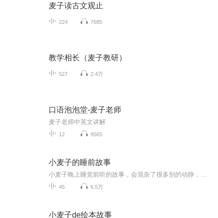
麦子读古文观止
224
7685
教学相长（麦子教研）
527
2.4万
口语泡泡堂-麦子老师
麦子老师中英文讲解
12
9565
小麦子的睡前故事
小麦子晚上睡觉前听的故事，会混杂了很多别的动静，尤其是小兜兜的捣乱的声音。不过，这是最真实的生活，录下来，也是一种甜蜜回忆。
45
6.5万
小麦子de绘本故事