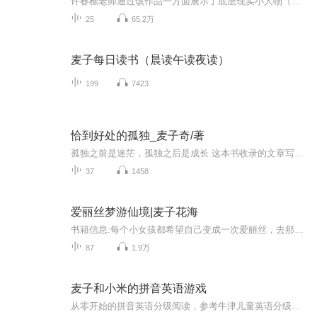
许春樵老师通过该作品一方面展示了底层现实小人物（麦叶、老耿等）不堪的生活状态和挣扎的心灵状态，凸显他们身上灿烂的美德：苦难中依然保持一颗善良的心，困窘中依然恪守诚信的做人原则，无助中依然对他人葆有同情心，低谷处依然向往自尊自立的生活；另一方面描写传言对实情的扭曲甚至残害，本不该发生的悲剧让读者深思：人们应该怎样学会珍惜当下，学会重振勇气和精神，改变对人生、对世界的看法。
25
65.2万
麦子每日读书（晨读午读夜读）
199
7423
恰到好处的孤独_麦子奇/著
孤独之前是迷茫，孤独之后是成长 这本书收录的文章写与不同时期，可能是散文，可能是杂文，也可能是小说，有些可能是真实的故事，有些可能是我的梦，我的幻想。但所有的这一切，对于一个趋向于内心的人来说，都是真实的，是对自己内心的探索。嗯，我就是想...
37
1458
爱丽丝梦游仙境|麦子花海
书籍信息:每个小女孩都希望自己变成一次爱丽丝，去那神奇的梦一样的地方好好转一转。内容重点:爱丽丝梦游仙境故事讲述主播介绍:一个小女孩的妈咪，和孩子一起做着美梦。推荐人群:适合有童心的成年人和爱听故事的小朋友。
87
1.9万
麦子和小米的拼音英语游戏
从零开始的拼音英语分级阅读，参考牛津儿童英语分级阅读分级，从认识字母发音开始，在游戏中认识身边的世界，指导妈妈和宝宝在听读游戏中培养语感，开发智力，听音识词，自然拼读。在亲子游戏中成长，见词能读，听词能拼写。