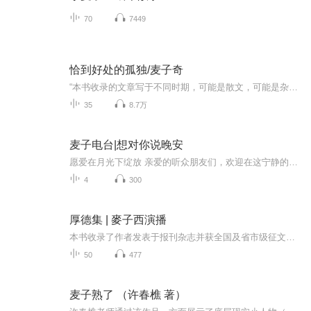
70
7449
恰到好处的孤独/麦子奇
“本书收录的文章写于不同时期，可能是散文，可能是杂文，也可能是小说，有些可能是真实的事情，有些可能是我做的梦，我的幻想。但所有的这一切，对于一个趋向于内心的人来说，都是真实的，是对自己内心的探索，嗯，我就是想要好好看看自己，想知道自己与...
35
8.7万
麦子电台|想对你说晚安
愿爱在月光下绽放 亲爱的听众朋友们，欢迎在这宁静的夜晚，与我相聚在这充满温暖的电波之中。生活就像一场漫长的旅程，我们在其中奔波，有时会感到疲惫，有时会迷失方向。但请相信，在每一个黑暗的时刻，都有一丝温暖的曙光在等待着我们。我是麦子，祝你...
4
300
厚德集 | 麥子西演播
本书收录了作者发表于报刊杂志并获全国及省市级征文奖励的33篇理论文章杂文和60首诗词，其显著特点是作者结合多年工作实际，深入调研，谈观点、说思考，不人云亦云，更不板着面孔说教，立论严谨，论证严密，娓娓道来，充满人文情怀，且颇有见地，启人深思...
50
477
麦子熟了 （许春樵 著）