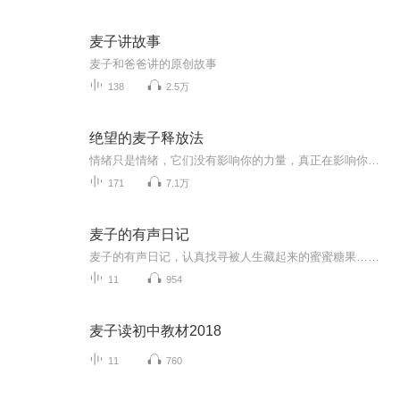
麦子讲故事
麦子和爸爸讲的原创故事
138
2.5万
绝望的麦子释放法
情绪只是情绪，它们没有影响你的力量，真正在影响你的，只是你对情绪的依恋与厌恶。1. 关于判断音频：1.1. 对判断流程的抗拒，应该有两部分。一部分，是对学习（使用头脑）的抗拒，另一部分，是对情绪浮现的抗拒。无论是哪一部分，都像是「一边踩油门一边...
171
7.1万
麦子的有声日记
麦子的有声日记，认真找寻被人生藏起来的蜜蜜糖果……
11
954
麦子读初中教材2018
11
760