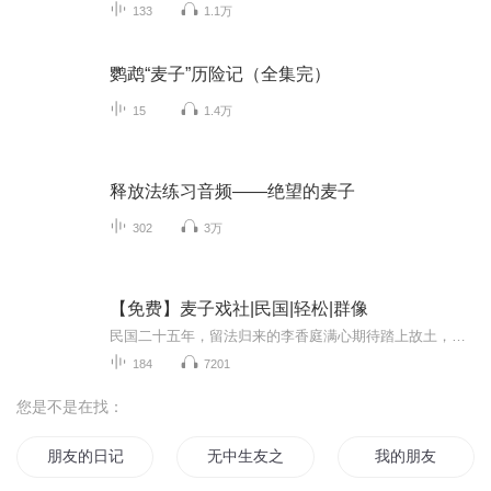
133
1.1万
鹦鹉“麦子”历险记（全集完）
15
1.4万
释放法练习音频——绝望的麦子
302
3万
【免费】麦子戏社|民国|轻松|群像
民国二十五年，留法归来的李香庭满心期待踏上故土，在码头、街道的见闻尽显民国市井百态。归家途中他贪玩逃离，后闯入戏院，与此同时杜召也在戏院赏戏，玉生班“郑玉娥”的精彩武戏吸引了众人目光，故事由此展开。
184
7201
您是不是在找：
朋友的日记
无中生友之天道是我朋友
我的朋友