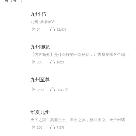
卷（卷一）
九州·伍
九州·缥缈录Ⅴ
74
32.4万
九州御龙
【内容简介】是什么样的一部秘籍，让古华夏国各个朝代的大贤们的经典成为了这个世界的武技和心法？秦皇汉武等帝皇，项羽关羽等王侯，诸葛亮张良等将相，李白屈原等文才，孙膑岳飞等武略，有卧薪尝胆，鞠躬尽瘁，有鬼谷纵横，三十六计，有狂放醉剑，飘逸洛...
368
1623
九州至尊
3872
203.7万
华夏九州
天下之滨，莫非王土，率土之滨，莫非王臣。天子封诸侯，诸侯封家臣，分封九州，福泽华夏。太子储君，九子夺嫡，谋略功成。皇嫡长子，以贤封太子，以德登帝位。
100
7.3万