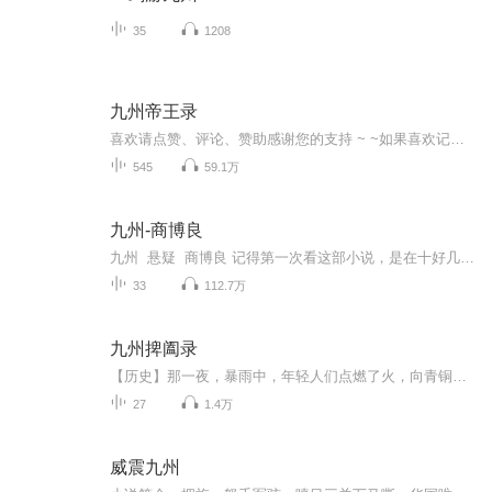
35
1208
九州帝王录
喜欢请点赞、评论、赞助感谢您的支持 ~ ~如果喜欢记得点订阅！更新就自动有提示...九州帝王录情节跌宕起伏、扣人心弦,是一本情节与文笔俱佳的网络小说！希望大家喜欢~喜欢请点赞、评论、赞助感谢您的支持 ~ ~如果喜欢记得点订阅！更新就自动有提示......
545
59.1万
九州-商博良
九州 悬疑 商博良 记得第一次看这部小说，是在十好几年前了，是在《九州志》看的连载，只看到了上半部，隔了两年才寻到下半部，当初就有愿望录制成有声小说。时至今日，终于实现，列位还记得那个黑衣带刀的总是微笑的男子么？《九州飘零书·商博良》， 作者江南
33
112.7万
九州捭阖录
【历史】那一夜，暴雨中，年轻人们点燃了火，向青铜大斧中投入死去战马的皮，割破自己的手腕滴入鲜血，获得了一张硝红色的革子，然后他们泼墨在那张皮革上绘制了展翅欲飞的鹰。天亮的时候这面古老的旗帜将再次飞扬在东陆的土地上，旗下七百个年轻人立马。...
27
1.4万
威震九州