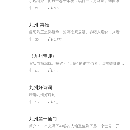
小说简介：拥旌一怒千军骇，嗔目三关万马嘶。华国唯一的五星战神齐昆仑，戎马十年，为复兄长的血海深仇，重归故里。【收听须知】...
21
952
九州·英雄
燮羽烈王之孙姬承、沧溟之鹰云湛、养猪人唐缺，来看普通人的九州大冒险。
38
1.7万
《九州帝师》
背负血海深仇、被称为 “人屠” 的绝世强者，以赘婿身份蛰伏都市，在锁龙狱中悟道后强势回归，以帝师之姿横扫仇敌、教化门徒、登顶权力巅峰的爽文故事。
66
452
九州好诗词
精选九州好诗词
150
1万
九州第一仙门
简介：一个充满了神秘的人物重生到了另一个世界，开启了系统，当上了掌门，然后……系统：弄死这个宿主我们就能飞升！门派长老：弄死这个掌门咱们就能发达了！师兄弟：弄死这个家伙我们就能将门派发杨光大了！