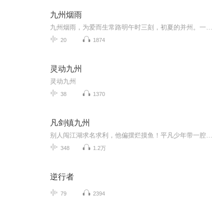
九州烟雨
九州烟雨，为爱而生常路明午时三刻，初夏的并州。一声巨响之后，路人皆惊愕地望向某处。浓烟滚滚，马路边边撸串的小店，有数人在呼叫。这家店的店长，身材高挑，明眸皓齿的王麒榕美女，尽管掩饰不住惊慌，却在安抚食客。那一刻，在食客中有一个淡淡的影子在冷笑。“王麒榕，终于找到你了！你以为你逃婚，公子会放过你吗？”。长安，盛夏。永生门城楼，一个美女站在风中，一袭黄衫，一件翠绿披风，宛若一只待飞的蝴蝶。“王麒榕，你别犯傻！”她身后一个贵公子在疾呼。“别过来！我宁愿...
20
1874
灵动九州
灵动九州
38
1370
凡剑镇九州
别人闯江湖求名求利，他偏摆烂摸鱼！平凡少年带一腔热血 + 一把破剑，不求叱咤九州，只求活得自在。十大名剑现世？抢就完了！武林高手找茬？打就赢了！遇不平拔剑，逢美食停脚，无名剑少一路笑闹闯江湖，误打误撞成剑主，这江湖，就得这么爽！
348
1.2万
逆行者
79
2394