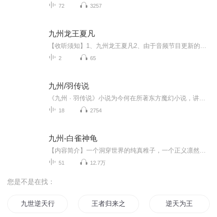
72
3257
九州龙王夏凡
【收听须知】1、九州龙王夏凡2、由于音频节目更新的比较慢，如想快速阅读小说文字版的全部章节，请在微信中搜索公/众/号【黑葡萄文学】，关注后，并在公/众/号中回复：【818】，便可快速阅读小说文字版全集。（注意：需要在公/众/号中回复才有效哦）
2
65
九州/羽传说
《九州 · 羽传说》小说为今何在所著东方魔幻小说，讲述了辰月之变即将来临，九州大陆各方势力涌动，危机四伏，“天命之人”向异翅、南羽皇子翼在天 与 人族少年骆乘风共同成长，因种族、观念、抱负的不同在各自的人生道路上挥洒青春，体会人生百味，追求...
18
2754
九州-白雀神龟
【内容简介】一个洞穿世界的纯真稚子，一个正义凛然的邪派高手。浓墨泼洒在苍莽雪原之上，绘出一个宗族为生存而战的悲怆足迹。只有一个孩子睁着纯净的眼睛看着世间残酷与离奇的一切，看着那天空中拨弄命运的巨手，却有一副毫不在乎的表情。【作者简介】潘...
51
12.7万
您是不是在找：
九世逆天行
王者归来之逆天
逆天为王