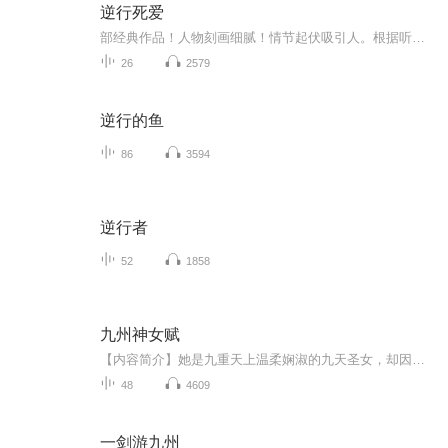
逆行死爱
部经典作品！人物刻画细腻！情节起伏吸引人。根据听众的喜好而精选，声音清晰，感染力强。感情色彩浓厚。。就是对我们的最大支持和厚爱。每天加班很辛苦，您就动动手指支部经典作品！人物刻画细腻！情节起伏吸引人。根据听众的喜好而精选，声音清晰，感染力强。感情色彩浓厚。。就是对我们的最大支持和厚爱。每天加班很辛苦，您就动部经典作品！人物刻画细腻！情节起伏吸引人。根据听众的喜好而精选，声音清晰，感染力强。感情色彩浓厚。。就是对我们的最大支持和厚爱。每天加班很辛苦，您就动动手指支持一下吧！动手指支持一下吧！持一下吧！
26
2579
逆行的鱼
86
3594
逆行者
52
1858
九州神女赋
【内容简介】她是九重天上温柔娴淑的九天圣女，却因一场违背伦常的禁忌之爱三世纠结。三生石畔，忘川河旁，奈何桥下，谁曾与她擦肩而过？ 他是四海八荒倾国倾城的大国皇子，却被一句海枯石烂的生死誓言三生纠缠。浮生海畔，往生河旁，忘忧树下，谁又为他...
48
4609
一剑游九州