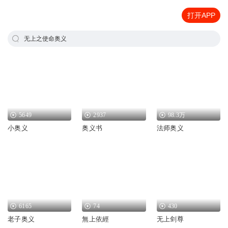
打开APP
无上之使命奥义
5649
2937
98.3万
小奥义
奥义书
法师奥义
6165
74
430
老子奥义
無上依經
无上剑尊