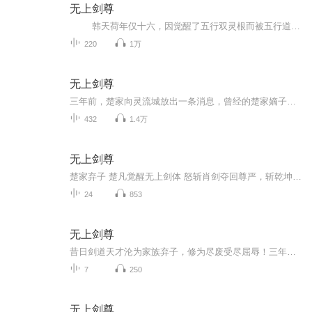
无上剑尊
韩天荷年仅十六，因觉醒了五行双灵根而被五行道盟守卫道盟圣女，一时间震惊整个灵流城。 五行道盟作为永宁帝国三大宗门之首，是要比同为三大宗门的云灵剑宗和七星阁强的太多，韩家，这一次可谓是一人得道鸡犬升天。 而与韩天荷同婚的肖...
220
1万
无上剑尊
三年前，楚家向灵流城放出一条消息，曾经的楚家嫡子，灵流城的第一天才楚凡，战死……一个少年对着城门口的守卫出示了自己的身份证明，看着少年背后的一把黑色长剑，守卫只是叮嘱了一声不要闹事便将少年放进成。守卫突然想起少年证件上的名字，忙问问旁边...
432
1.4万
无上剑尊
楚家弃子 楚凡觉醒无上剑体 怒斩肖剑夺回尊严，斩乾坤登临巅峰
24
853
无上剑尊
昔日剑道天才沦为家族弃子，修为尽废受尽屈辱！三年后，他携神秘天剑强势归来，一剑斩断圣女婚约，当众休妻震慑全城！身怀上古神兵，觉醒逆天剑体，炼丹、御龙无所不能。且看少年楚凡如何横扫血煞盟，踏破五行道盟，以无上剑道，问鼎苍穹之巅！
7
250
无上剑尊