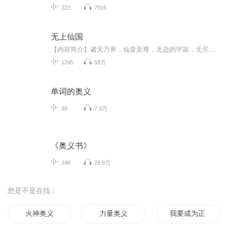
223
7916
无上仙国
【内容简介】诸天万界，仙皇至尊，无边的宇宙，无尽的时空，都为其所掌控，是为无上仙国。而仙皇之下，有诸仙王，统御群仙，无数道门，宗派，管理下界，直到凡人世界，无限国度里的王侯将相，臣子，庶民，奴隶……命运的威严，礼法的森然，全在这一级一级...
1245
58万
单词的奥义
99
7.3万
《奥义书》
246
29.9万
您是不是在找：
火神奥义
力量奥义
我要成为正义使者