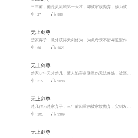
三年前，他是灵流城第一天才，却被家族抛弃，修为被废，沦为宗门最底层的记名弟子。三年后，他携上古天剑归来，一剑斩断圣女婚约，当众休妻，与三大宗门之首的道盟势不两立！为救被囚禁的母亲，他立下三年之约——入仙宫、夺三甲，成为剑宗执剑人！可当他...
27
880
无上剑尊
楚家弃子，意外获得天剑修为，为救母亲不惜与道盟作对，天剑在手，天下我有，我名楚凡，行事不凡！
66
4021
无上剑尊
楚家少年天才楚凡，遭人陷害身受重伤无法修炼，被逐出家族，遭受未婚妻退婚，受尽歧视和侮辱。一朝偶得奇遇，逆天改命，从此快意恩仇、一飞冲天。
215
9098
无上剑尊
楚凡作为楚家弃子，三年前因重伤被家族抛弃，实则发现体内皇极天剑及剑灵云梦依，修为恢复并突破至灵武境。他返回灵流城欲带母亲袁颖离开，却卷入韩天荷与肖剑的婚礼冲突，揭露韩天荷私毁婚约、楚家无情真相，后与道盟结怨，得知母亲被道盟囚禁。为救母，...
101
3389
无上剑尊