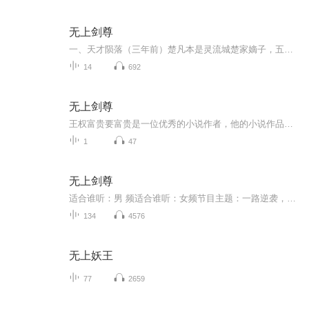
无上剑尊
一、天才陨落（三年前）楚凡本是灵流城楚家嫡子，五岁习剑、八岁入境，十二岁成云灵剑宗记名弟子，与韩家天才韩天荷订婚，是全城公认第一天才。遭楚家内部与韩家联手阴谋陷害，修为尽废、丹田破碎，被家族对外宣布 “战死”，沦为弃子。母亲袁颖为护他被道...
14
692
无上剑尊
王权富贵要富贵是一位优秀的小说作者，他的小说作品非常受读者喜爱，包括：《无上剑尊》，《太古剑神》，等好看的小说作品， 王权富贵要富贵所写的小说题材独具匠心，如行云流水，徜徉恣肆，处处真知灼见，字字珠玑。 ...
1
47
无上剑尊
适合谁听：男 频适合谁听：女频节目主题：一路逆袭，一举成神美女 实力 人生赢家
134
4576
无上妖王
77
2659