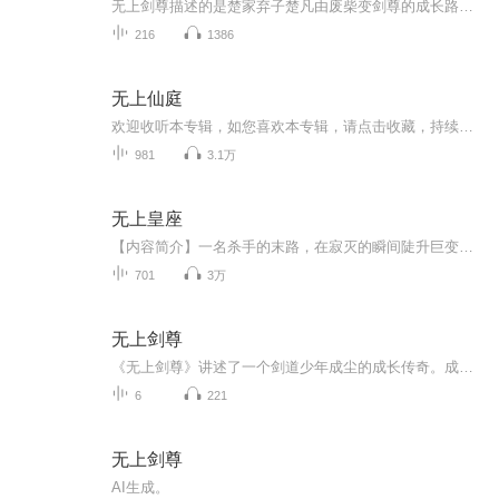
无上剑尊描述的是楚家弃子楚凡由废柴变剑尊的成长路程，展示了强者无敌的霸气
216
1386
无上仙庭
欢迎收听本专辑，如您喜欢本专辑，请点击收藏，持续追更～
981
3.1万
无上皇座
【内容简介】一名杀手的末路，在寂灭的瞬间陡升巨变一名落魄的贵族少年，在屈辱的谷底悄然新生，一枚神秘的戒指，自此开启了他源自灵魂深处的禁忌血脉！ 传承麒麟血脉，掌握火神领域，世间万物皆为灰烬 拥有青龙血脉，掌握风神领域，九天之上叱咤无双 妖孽...
701
3万
无上剑尊
《无上剑尊》讲述了一个剑道少年成尘的成长传奇。成尘本是九玄宗外门一名籍籍无名的普通弟子，却因一场意外卷入了宗门圣女韩灵儿与世家公子苏云杰的婚约风波。当众羞辱、生死赌斗、宗门驱逐——成尘在绝境中觉醒剑道天赋，以元剑境之姿逆袭斩杀强敌，从此...
6
221
无上剑尊
AI生成。