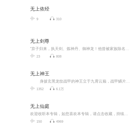
无上依经
9
310
无上剑尊
“弃子归来，执天剑、炼神丹、御神龙！他曾被家族除名、被未婚妻羞辱、被天下视为蝼蚁——如今，他要以灵武之躯，斩真武、破道盟、逆天命！从陨幽谷底到八宝玲珑塔，从血煞盟追杀到仙宫考核，这一剑，不只为复仇，更为——‘我要这天，再遮不住我眼！’”
23
808
无上神王
身披玄黑龙纹战甲的神王立于九霄云巅，战甲鱗片泛着冷冽金属光泽，披风在混沌气流中猎猎翻飞，右手紧攥鑲嵌七彩神晶的战戟，戟尖萦绕紫金色雷霆，似能撕裂天地。背景融入破碎的上古神纹云层与悬浮的浮空神山，远处星云流转间隐约可见坍塌的神...
1352
6.1万
无上仙庭
欢迎收听本专辑，如您喜欢本专辑，请点击收藏，持续追更～
150
4969