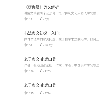
《楞伽经》奥义解析
讲解文稿在两个公众号：恒宁传统文化乐园入学院群，客服：yw70387090yw
14
8万
书法奥义初探（入门）
探讨书法中的常见问题。绕开自学书法的陷阱。如何正确选帖？先学哪个帖？用什么样的笔？我所学的书体用什么纸合适？临帖的正确方法有哪 些？字形如何分析？写字和书法有什么异同？草书如何欣赏？古人书论都讲了些什么？今人的书法可以学习吗？如何进度更快...
39
48.2万
老子奥义 张远山著
作者：张远山张远山：作家，学者，中国美术学院客座教授。
246
9283
老子奥义 张远山著
215
1794