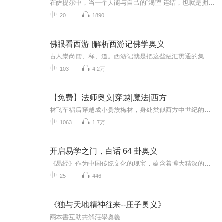
在萨提尔中，当一个人能与自己的“渴望”连结，也就是拥有爱、自由、接纳、价值与意义时，就能活出幸福感。
20
1890
佛眼看西游 |解析西游记佛学奥义
古人崇尚儒、释、道。西游记就是把这些融汇贯通的集大成者。佛教的教义，平常人不易听，不易懂，于是就有传佛教道教儒教者，借故事传理，听懂就无言含笑，听不懂，也只当是个乐子。有孙悟空猪八戒这对活宝，加上唐僧沙僧白龙马，他们背后的喻意，让著者申雄，李臣两位老师，给大家阐释。《佛眼看西游》是从佛理的角度，对中国古典名著《西游记》中的人物、地名、故事情节等作了独特新颖的解读，劝导读者树立一心向善，修身养性养心，回归良心良能，遵从自然规律而行事的观念。旨在挖掘、普及《西游记》的深刻内涵。本书于2011年1月由中国文化出版社正式出版作者：李臣 申雄演播：大话西南
103
4.2万
【免费】法师奥义|穿越|魔法|西方
林飞车祸后穿越成小贵族梅林，身处类似西方中世纪的世界。他记忆混乱，努力适应新生活，知晓有未婚妻艾薇儿，还将去教会训练。途中见识到落后的环境与城防团骑士等，一场异世冒险即将展开。
1063
1.7万
开启易学之门，白话 64 卦奥义
《易经》作为中国传统文化的瑰宝，蕴含着博大精深的智慧，但因其古老的文字和深邃的哲理，往往让许多人望而却步。本专辑旨在打破这一障碍，以通俗易懂的白话形式为大家解读这部经典之作。在这个专辑中，我们将逐章剖析《易经》的六十四卦。从乾坤两卦开启...
25
446
《独与天地精神往来--庄子奥义》
兩本書互助共解莊學奧義