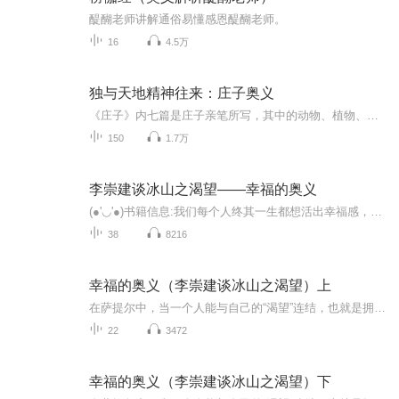
醍醐老师讲解通俗易懂感恩醍醐老师。
16
4.5万
独与天地精神往来：庄子奥义
《庄子》内七篇是庄子亲笔所写，其中的动物、植物、无生物，都会说话、具情感、有思想；圣人、君主、历史名人，都被奚落调侃、无情挖苦。分开看，是小故事、大道理的文学段子；合起来，是角色丰富、高潮迭起的哲学戏剧。由于庄子的独特写法，内七篇的文字...
150
1.7万
李崇建谈冰山之渴望——幸福的奥义
(●'◡'●)书籍信息:我们每个人终其一生都想活出幸福感，但该怎么做？(●'◡'●)内容重点:在萨提亚中，当一个人能与自己的渴望连结，也就是拥有爱、自由、接纳、价值与意义时，就能活出幸福感。(●'◡'●)主播介绍:珊珊 心理咨询师 家庭教育指导师(●'◡'...
38
8216
幸福的奥义（李崇建谈冰山之渴望）上
在萨提尔中，当一个人能与自己的“渴望”连结，也就是拥有爱、自由、接纳、价值与意义时，就能活出幸福感。我们每个人终其一生都想活出幸福感，但该怎么做？关于活出生命的幸福与意义，最能助人也自助的一本书。
22
3472
幸福的奥义（李崇建谈冰山之渴望）下