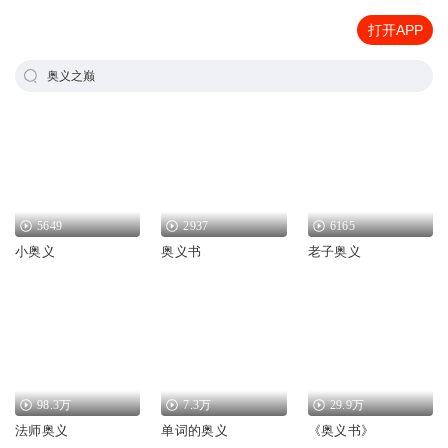
打开APP
奥义之巅
5649
2937
6165
小奥义
奥义书
老子奥义
98.3万
7.3万
29.9万
法师奥义
单词的奥义
《奥义书》