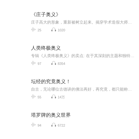
《庄子奥义》
庄子高大的形象，重新被树立起来。揭穿学术造假大师——郭象的丑恶嘴脸。看看真正的，伟大的庄子。穿越千年……
25
1020
人类终极奥义
专辑《人类终极奥义》的卖点: 在于其深刻的主题和独特的艺术表达： 1. 探索宇宙与生命：专辑可能以探索宇宙的奥秘和人类生存的意义为背景，引发听众对生命、宇宙和人类未来的深入思考。2.音乐与哲学的结合：将哲学概念融入音乐创作，通过音乐传达对人类命...
97
8354
坛经的究竟奥义！
自古，无论哪位古德讲的佛法再好，再究竟，都只能称为“论”。如《大乘起信论》《中论》《菩提道次第广论》等。自佛祖讲法以来，学佛都是要“依经不依论”，才能得正法正念正信。“论”是限于个人对佛经的理解，永远不能称为“准确无误”。所以，自古佛经...
55
14万
塔罗牌的奥义世界
94
6722