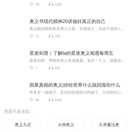
59
3185
奥义书现代精神20讲做好真正的自己
奥运树的精神甚是博大主题，丰饶迷人，涉及天地神人的不同维度核心知识只有一个，认识自我，向人们传递活在生命源头的秘义，远远超出尘世间种种俗谛，堪称雄风浩荡，力扫千军是破除一切迷信一切软弱的有力武器。
21
768
星座剑谱｜了解ta的星座奥义相遇每周五
星座剑谱，帮助有情人终成眷属。喜欢一个人，就要先了解ta，知己知彼百战不殆。谁能逃过星座的预判呢，别嘴硬啦，快来和我一起感受每个星座吧！剑谱终极页，我们都会书写美好的人生，遇到合拍的爱情～
7
631
因果真相的奥义|你给世界什么就回报你什么
世界是一面镜子，是你的思维模式的镜子，当你的内心保持喜悦纯真的状态，你的世界的样子，就会源源不断有喜悦、纯真的事情发生，了解宇宙真相，帮你回到本然的状态。
86
6245
您是不是在找：
奥义九言
火神奥义
火系魔法奥义