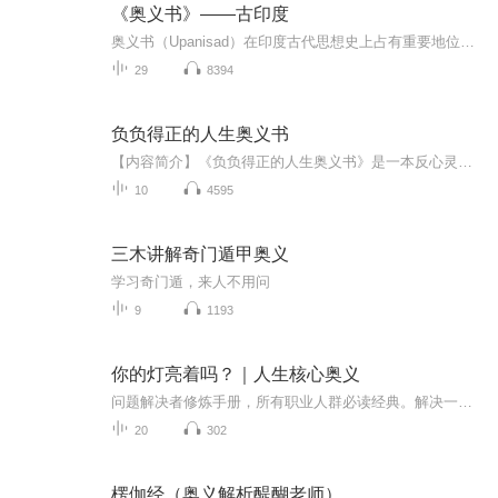
《奥义书》——古印度
奥义书（Upanisad）在印度古代思想史上占有重要地位，是印度上古思想转型的关键著作，对印度古代宗教和哲学的发展产生了深远影响。
29
8394
负负得正的人生奥义书
【内容简介】《负负得正的人生奥义书》是一本反心灵鸡汤的心灵励志书。全书精选32篇负负得正的人生奥义，收录超过100则经典的负能量语录和海量原创键猫插画。用毒舌暗黑的负能量，让你诚实面对真实的人生，找到平凡人的处世之道。《负负得正的人生奥义书》...
10
4595
三木讲解奇门遁甲奥义
学习奇门遁，来人不用问
9
1193
你的灯亮着吗？｜人生核心奥义
问题解决者修炼手册，所有职业人群必读经典。解决一个问题，会产生很多新的问题。定义一个问题，就解决了这个问题的9成。怎么做？听这里。
20
302
楞伽经（奥义解析醍醐老师）