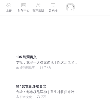
上传
创作中心
有声出版
客户端
135 终焉奥义
专辑：
龙寒一之炎龙传说丨以火之名焚
尽不公丨多特熊故事
2.2万
多特熊故事
第4370集 终极奥义
专辑：
都市极品医神｜重生神将归来叶
辰夏若雪
7万
怀谷文化