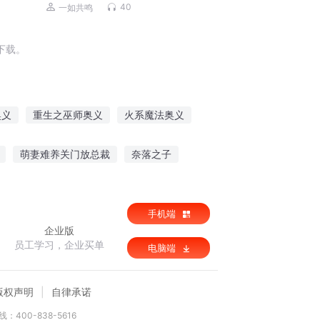
40
一如共鸣
下载。
奥义
重生之巫师奥义
火系魔法奥义
义
奥义之巅
太古之奥义战神
萌妻难养关门放总裁
奈落之子
汉末大业
若能回首
手机端
企业版
员工学习，企业买单
电脑端
版权声明
自律承诺
：400-838-5616