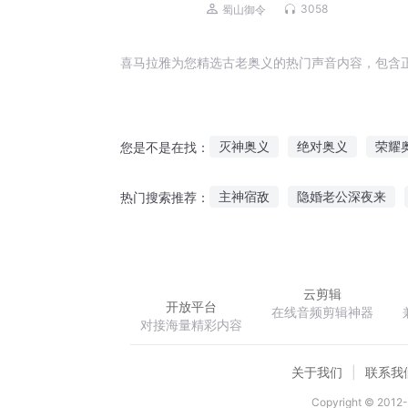
＆金融黑手丨VIP精品多人有声剧
3058
蜀山御令
喜马拉雅为您精选古老奥义的热门声音内容，包含
灭神奥义
绝对奥义
荣耀
您是不是在找：
魔法之奥义新纪元
无上之使
主神宿敌
隐婚老公深夜来
热门搜索推荐：
中端奥义
无恨为爱
斗罗闲散人
强
云剪辑
开放平台
在线音频剪辑神器
对接海量精彩内容
关于我们
联系我
Copyright © 2012-