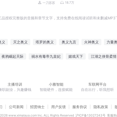
拉雅铁三角出品）
18.7万
一刀苏苏
正品授权完整版的音频和章节文字，支持免费在线阅读试听和未删减MP3
奥义
灭之奥义
塔罗的奥义
奥义九言
火神奥义
力量
命奥义
乾坤奥义
巅峰奥义
真宅奥义
奥义剑尊
武道奥
夜鸦崛起天际
祸水有毒帝九皇妃
嬉戏天下
江湖之侠骨柔情
势谋婚陆少别这样蓝溪陆彦廷
从穿越开始争霸世界
蝶梦仙经
主播培训
小雅智能
车联网平台
兼职副业，兴趣赚钱
智能硬件，连接赋能
自在出行，听我想听
们
公司新闻
招贤纳士
用户反馈
服务协议
隐私政策
2026
www.ximalaya.com lnc. ALL Rights Reserved
沪ICP备13027243号
客服热线