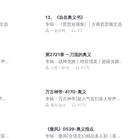
13、《自在奥义书》
颂文选
专辑：
《哲思短颂集》| 古典哲思颂文选
33
一如共鸣
第2721章 一刀流的奥义
有声
专辑：
战神龙婿丨绝世强龙丨超级女婿
丨都市爆款丨刺儿丨多人
4.1万
六零一听书
万古神帝-4170-奥义
齐天
专辑：
万古神帝|超人气玄幻多人有声剧
（三撇一捺出品）
4.1万
暮玖Ayla
《傲风》0539-奥义指点
致富
专辑：
傲风|女强玄幻精品多人剧（喜马