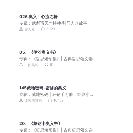
026 奥义！心流之枪
专辑：
武所谓天才特种兵|异人众故事
6029
异人众
05、《伊沙奥义书》
专辑：
《哲思短颂集》| 古典哲思颂文选
51
一如共鸣
145藏地密码-密修的奥义
专辑：
藏地密码 | 狂销千万册，经典小
说有声剧（有声的紫襟力荐）
16.1万
读客熊猫君
20、《蒙达卡奥义书》
专辑：
《哲思短颂集》| 古典哲思颂文选