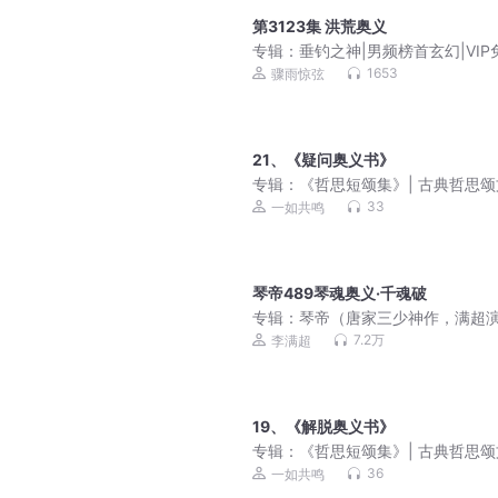
第3123集 洪荒奥义
专辑：
垂钓之神|男频榜首玄幻|VIP
1653
骤雨惊弦
21、《疑问奥义书》
专辑：
《哲思短颂集》| 古典哲思
33
一如共鸣
琴帝489琴魂奥义·千魂破
专辑：
琴帝（唐家三少神作，满超
播）
7.2万
李满超
19、《解脱奥义书》
专辑：
《哲思短颂集》| 古典哲思
36
一如共鸣