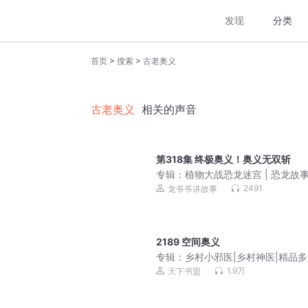
发现
分类
>
>
首页
搜索
古老奥义
古老奥义
相关的声音
第318集 终极奥义！奥义无双斩
专辑：
植物大战恐龙迷宫 | 恐龙故事 
前故事
2491
龙爷爷讲故事
2189 空间奥义
专辑：
乡村小邪医|乡村神医|精品
声剧
1.9万
天下书盟