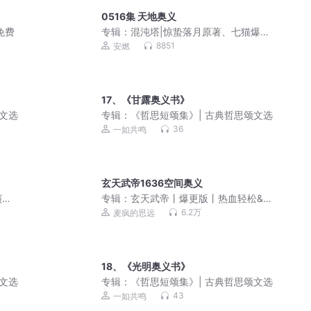
0516集 天地奥义
免费
专辑：
混沌塔|惊蛰落月原著、七猫爆款
玄幻ip|安燃监制
8851
安燃
17、《甘露奥义书》
颂文选
专辑：
《哲思短颂集》| 古典哲思颂文选
36
一如共鸣
玄天武帝1636空间奥义
演
专辑：
玄天武帝丨爆更版丨热血轻松&搞
笑玄幻丨梁小渔&思远多人有声剧
6.2万
麦疯的思远
18、《光明奥义书》
颂文选
专辑：
《哲思短颂集》| 古典哲思颂文选
43
一如共鸣