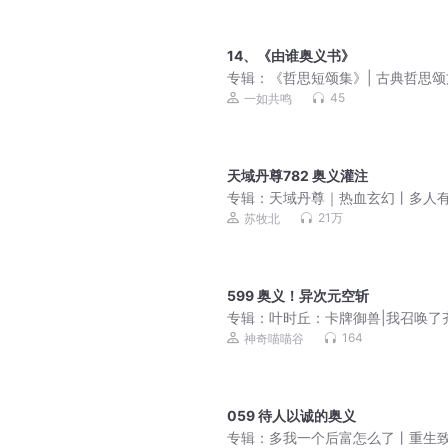
14、《由谁奥义书》
专辑：
《哲思短颂集》| 古典哲思
45
一如共鸣
天域丹尊782 奥义灌注
专辑：
天域丹尊｜热血玄幻丨多人
剧（持续爆更）
21万
苏牧北
599 奥义！异次元空斩
专辑：
叶时丘：卡牌御兽|我召唤了
大圣|少年热血
164
神奇喵喵谷
059 待人以诚的奥义
专辑：
多我一个后富怎么了丨重生