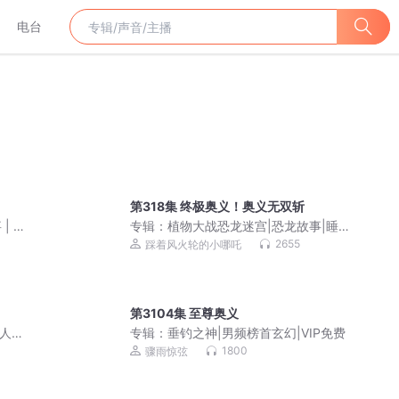
电台
第318集 终极奥义！奥义无双斩
| 睡
专辑：
植物大战恐龙迷宫|恐龙故事|睡前
故事|多人精品广播剧
2655
踩着风火轮的小哪吒
第3104集 至尊奥义
多人有
专辑：
垂钓之神|男频榜首玄幻|VIP免费
1800
骤雨惊弦