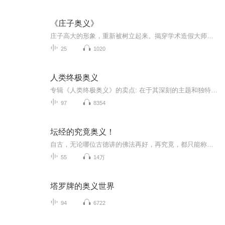
《庄子奥义》
庄子高大的形象，重新被树立起来。揭穿学术造假大师——郭象的丑恶嘴脸。看看真正的，伟大的庄子。穿越千年……
25
1020
人类终极奥义
专辑《人类终极奥义》的卖点: 在于其深刻的主题和独特的艺术表达： 1. 探索宇宙与生命：专辑可能以探索宇宙的奥秘和人类生存的意义为背景，引发听众对生命、宇宙和人类未来的深入思考。2.音乐与哲学的结合：将哲学概念融入音乐创作，通过音乐传达对人类命...
97
8354
坛经的究竟奥义！
自古，无论哪位古德讲的佛法再好，再究竟，都只能称为“论”。如《大乘起信论》《中论》《菩提道次第广论》等。自佛祖讲法以来，学佛都是要“依经不依论”，才能得正法正念正信。“论”是限于个人对佛经的理解，永远不能称为“准确无误”。所以，自古佛经...
55
14万
塔罗牌的奥义世界
94
6722