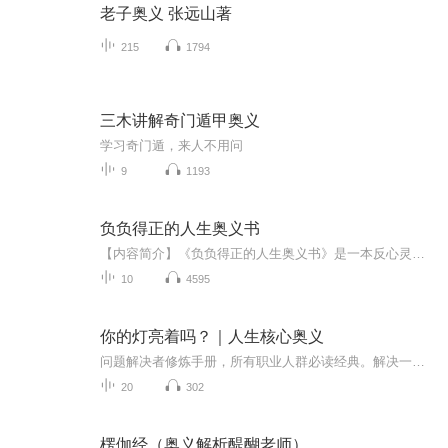
老子奥义 张远山著
215
1794
三木讲解奇门遁甲奥义
学习奇门遁，来人不用问
9
1193
负负得正的人生奥义书
【内容简介】《负负得正的人生奥义书》是一本反心灵鸡汤的心灵励志书。全书精选32篇负负得正的人生奥义，收录超过100则经典的负能量语录和海量原创键猫插画。用毒舌暗黑的负能量，让你诚实面对真实的人生，找到平凡人的处世之道。《负负得正的人生奥义书》...
10
4595
你的灯亮着吗？｜人生核心奥义
问题解决者修炼手册，所有职业人群必读经典。解决一个问题，会产生很多新的问题。定义一个问题，就解决了这个问题的9成。怎么做？听这里。
20
302
楞伽经（奥义解析醍醐老师）