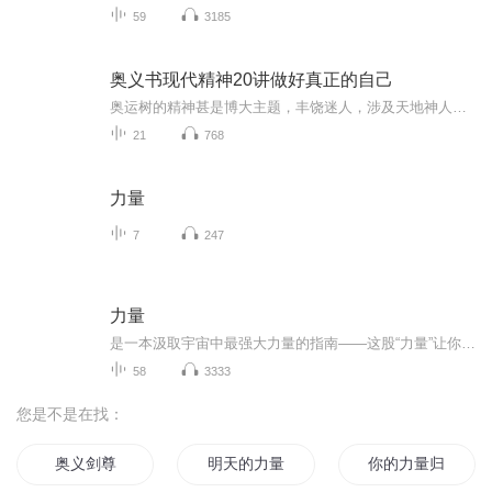
59
3185
奥义书现代精神20讲做好真正的自己
奥运树的精神甚是博大主题，丰饶迷人，涉及天地神人的不同维度核心知识只有一个，认识自我，向人们传递活在生命源头的秘义，远远超出尘世间种种俗谛，堪称雄风浩荡，力扫千军是破除一切迷信一切软弱的有力武器。
21
768
力量
7
247
力量
是一本汲取宇宙中最强大力量的指南——这股“力量”让你拥有想要的一切。想要马上改变生命，改变人际关系、财务状况、健康、工作和快乐指数，你需要的就是这股“力量”。你梦想中的人生其实比你以为的还要接近你，因为能让你拥有一切美好事物的“力量”，...
58
3333
您是不是在找：
奥义剑尊
明天的力量
你的力量归我了