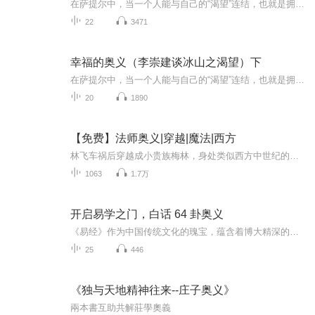
在萨提尔中，当一个人能与自己的“渴望”连结，也就是拥有爱、自由、接纳、价值与意义时，就能活出幸福感。我们每个人终其一生都想活出幸福感，但该怎么做？关于活出生命的幸福与意义，最能助人也自助的一本书。
22
3471
幸福的奥义（李崇建谈冰山之渴望）下
在萨提尔中，当一个人能与自己的“渴望”连结，也就是拥有爱、自由、接纳、价值与意义时，就能活出幸福感。
20
1890
【免费】法师奥义|穿越|魔法|西方
林飞车祸后穿越成小贵族梅林，身处类似西方中世纪的世界。他记忆混乱，努力适应新生活，知晓有未婚妻艾薇儿，还将去教会训练。途中见识到落后的环境与城防团骑士等，一场异世冒险即将展开。
1063
1.7万
开启易学之门，白话 64 卦奥义
《易经》作为中国传统文化的瑰宝，蕴含着博大精深的智慧，但因其古老的文字和深邃的哲理，往往让许多人望而却步。本专辑旨在打破这一障碍，以通俗易懂的白话形式为大家解读这部经典之作。在这个专辑中，我们将逐章剖析《易经》的六十四卦。从乾坤两卦开启...
25
446
《独与天地精神往来--庄子奥义》
兩本書互助共解莊學奧義