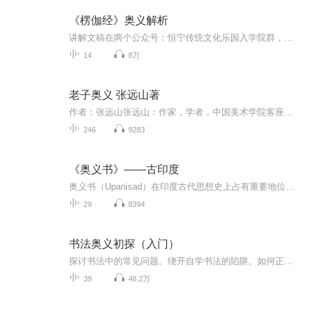
《楞伽经》奥义解析
讲解文稿在两个公众号：恒宁传统文化乐园入学院群，客服：yw70387090yw
14
8万
老子奥义 张远山著
作者：张远山张远山：作家，学者，中国美术学院客座教授。
246
9283
《奥义书》——古印度
奥义书（Upanisad）在印度古代思想史上占有重要地位，是印度上古思想转型的关键著作，对印度古代宗教和哲学的发展产生了深远影响。
29
8394
书法奥义初探（入门）
探讨书法中的常见问题。绕开自学书法的陷阱。如何正确选帖？先学哪个帖？用什么样的笔？我所学的书体用什么纸合适？临帖的正确方法有哪 些？字形如何分析？写字和书法有什么异同？草书如何欣赏？古人书论都讲了些什么？今人的书法可以学习吗？如何进度更快...
39
48.2万