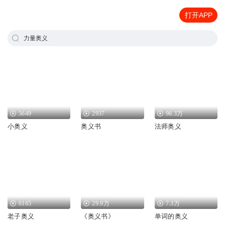
打开APP
力量奥义
5649
2937
98.3万
小奥义
奥义书
法师奥义
6165
29.9万
7.3万
老子奥义
《奥义书》
单词的奥义