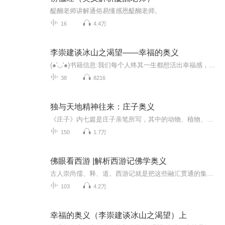
醍醐老师讲解通俗易懂感恩醍醐老师。
16
4.4万
李崇建谈冰山之渴望——幸福的奥义
(●'◡'●)书籍信息:我们每个人终其一生都想活出幸福感，但该怎么做？(●'◡'●)内容重点:在萨提亚中，当一个人能与自己的渴望连结，也就是拥有爱、自由、接纳、价值与意义时，就能活出幸福感。(●'◡'●)主播介绍:珊珊 心理咨询师 家庭教育指导师(●'◡'...
38
8216
独与天地精神往来：庄子奥义
《庄子》内七篇是庄子亲笔所写，其中的动物、植物、无生物，都会说话、具情感、有思想；圣人、君主、历史名人，都被奚落调侃、无情挖苦。分开看，是小故事、大道理的文学段子；合起来，是角色丰富、高潮迭起的哲学戏剧。由于庄子的独特写法，内七篇的文字...
150
1.7万
佛眼看西游 |解析西游记佛学奥义
古人崇尚儒、释、道。西游记就是把这些融汇贯通的集大成者。佛教的教义，平常人不易听，不易懂，于是就有传佛教道教儒教者，借故事传理，听懂就无言含笑，听不懂，也只当是个乐子。有孙悟空猪八戒这对活宝，加上唐僧沙僧白龙马，他们背后的喻意，让著者申雄，李臣两位老师，给大家阐释。《佛眼看西游》是从佛理的角度，对中国古典名著《西游记》中的人物、地名、故事情节等作了独特新颖的解读，劝导读者树立一心向善，修身养性养心，回归良心良能，遵从自然规律而行事的观念。旨在挖掘、普及《西游记》的深刻内涵。本书于2011年1月由中国文化出版社正式出版作者：李臣 申雄演播：大话西南
103
4.2万
幸福的奥义（李崇建谈冰山之渴望）上