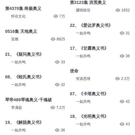
第3123集 洪荒奥义
第4370集 终极奥义
骤雨惊弦
1652
怀谷文化
7万
22、《爱达罗奥义书》
0516集 天地奥义
一如共鸣
31
安燃
8825
17、《甘露奥义书》
21、《疑问奥义书》
一如共鸣
36
一如共鸣
33
使命
08、《蛙氏奥义书》
管道思维
2.3万
一如共鸣
32
07、《卡塔奥义书》
琴帝489琴魂奥义·千魂破
一如共鸣
42
李满超
7.2万
18、《光明奥义书》
19、《解脱奥义书》
一如共鸣
43
一如共鸣
36