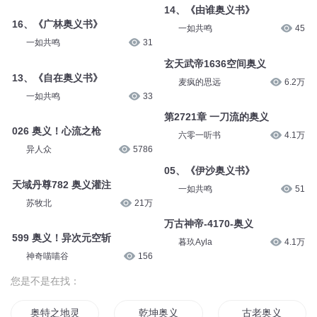
14、《由谁奥义书》
16、《广林奥义书》
一如共鸣
45
一如共鸣
31
玄天武帝1636空间奥义
13、《自在奥义书》
麦疯的思远
6.2万
一如共鸣
33
第2721章 一刀流的奥义
026 奥义！心流之枪
六零一听书
4.1万
异人众
5786
05、《伊沙奥义书》
天域丹尊782 奥义灌注
一如共鸣
51
苏牧北
21万
万古神帝-4170-奥义
599 奥义！异次元空斩
暮玖Ayla
4.1万
神奇喵喵谷
156
您是不是在找：
奥特之地灵使日记
乾坤奥义
古老奥义