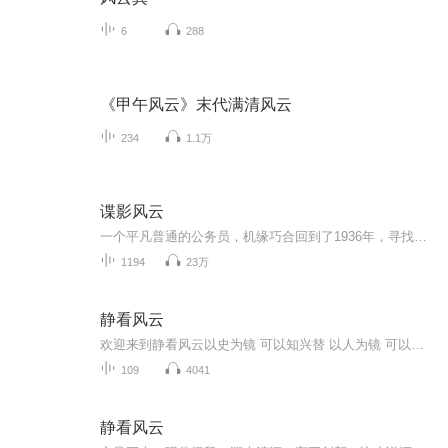
6
288
《甲午风云》末代满清风云
234
1.1万
谍影风云
一个平凡普通的公务员，机缘巧合回到了1936年，寻找地下组织，追查日本间谍，在波澜壮阔的大时代中为祖国，为民族的解放与复兴贡献着自己的一份力量，开始了他传奇的谍海生涯。
1194
23万
静看风云
欢迎来到静看风云以史为镜 可以知兴替 以人为镜 可以明得失 太阳底下无新事 我们更因牢记历史 总结经验奋力铭记历史我们不能忘记！一个人的见识和谋略可以从熟读历史中得到发展关注我每天带你了解更多历史知识
109
4041
静看风云