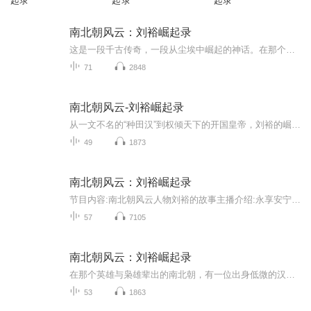
起录
起录
起录
南北朝风云：刘裕崛起录
这是一段千古传奇，一段从尘埃中崛起的神话。在那个英雄与枭雄辈出的南北朝，有一位出身低微的汉子，他的故事，比那最精彩的戏文还要扣人心弦。此人非龙非凤，却能在乱世中翻云覆雨，从一介草民，一步步攀爬至那九五之尊的宝座。他，便是那南朝宋的开国之...
71
2848
南北朝风云-刘裕崛起录
从一文不名的“种田汉”到权倾天下的开国皇帝，刘裕的崛起之路是魏晋门阀时代最不可思议的逆袭神话，看草根英雄如何凭一刀一枪打破阶层固化。
49
1873
南北朝风云：刘裕崛起录
节目内容:南北朝风云人物刘裕的故事主播介绍:永享安宁适合人群:学生，喜欢历史的人，喜欢听故事的人你将收获:勇气，智慧，权利，人性，理想
57
7105
南北朝风云：刘裕崛起录
在那个英雄与枭雄辈出的南北朝，有一位出身低微的汉子，他的故事，比那最精彩的戏文还要扣人心弦。此人非龙非凤，却能在乱世中翻云覆雨，从一介草民，一步步攀爬至那九五之尊的宝座。他，便是那南朝宋的开国之君——刘裕是也。（每天两集持续更新中）
53
1863