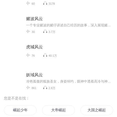
60
3178
赌波风云
一个专业赌波的赌仔讲述自己经历的故事，深入展现赌波圈子的各种生态，各色人等，描绘赌仔们的众生相，为世人作出警示：要赢，只能不赌。
30
3.7万
虎城风云
76
40.1万
妖域风云
冷艳孤傲的狐族圣女，身姿绰约，眼神中透着高冷与神秘，却心怀正义；憨厚忠诚的熊族勇士，力大无穷，以坚实的臂膀守护同伴；狡黠多智的鼠族军师，心思灵动，总能在危机中寻得生机。他们命运交织，结成生死与共的同盟，共同对抗那强大的敌人。在残酷的宗门...
861
2.8万
您是不是在找：
崛起少年
大帝崛起
大国之崛起