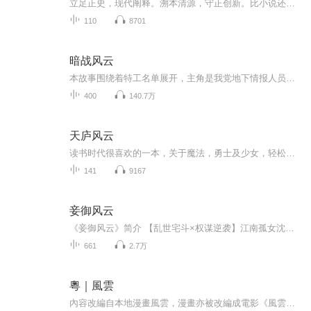
立足正史，现代阐释。溯本清源，守正创新。比小说还精彩的正说中国历史。从细微处沉浸式感受泱泱中华的文化底蕴！忠于原著，丰富史料；以史为鉴，启迪人生！且以此心寄华夏，愿将岁月赋山河！将历史王朝的兴衰缩编成精彩纷呈的故事
110
8701
暗战风云
本故事围绕着特工名单展开，主角是我党地下情报人员。跟随他的视角，我们见证了他在敌方内部的游走，与敌人斗智斗勇的场景。最终，我们看到了他成功揭露了中统安插在我党内部的间谍。这个故事充满了热血与激情，展现了男主在敌人的包围中不屈不挠、智勇双...
400
140.7万
天庐风云
读书时代很喜欢的一本，关于魔法，勇士及少女，轻松幽默诙谐，青春的小说。一直想推荐，讲给家里孩子听听。最近正想练练口齿，正好就挑了其中一个小章结，讲讲读一读，让家里孩子听听飞凌姐姐写的这故事，开心开心～。如有听友也喜欢，可以听听引而去看书...
141
9167
妾御风云
《妾御风云》简介 【乱世宅斗×权谋逆袭】江南孤女沈迷凭半块玉佩叩开景南王府大门，以指腹为婚之名入局，却只获封末等姬妾。在正妃打压、群妾环伺的深宅中，她以破碎玉佩为引，步步为营：于宴饮间暗藏机锋，在流言里扭转乾坤，更将王府暗桩与朝堂秘辛尽...
661
2.7万
粵｜風雲
內容改編自本地漫畫風雲，漫畫亦被改編成電影《風雲之雄霸天下》。天下會幫主雄霸篤信命理，在泥菩薩的指引下，把步驚雲和聶風收為養子，以成霸業。到了後來，步驚雲和聶風因為種種原因，和雄霸關係決裂，並決定聯手對付雄霸……