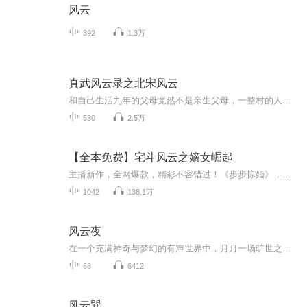
风云
392
1.3万
真武风云录之北宋风云
和自己生活九年的父母竟然不是亲生父母，一整村的人竟然一日之内惨死，到底是何人所为？是鬼神之力还是人力为之？他到底和大宋王朝有何千丝万缕的联系？有深度的武侠奇作——《真武风云录之北宋风云》：北宋初年，烛影斧声之后大宋江山易主赵光义，太祖励...
530
2.5万
【全本免费】宅斗风云之嫡女崛起
主播新作，全网爆款，精彩不容错过！《步步惊婚》，女扮男装，丑小鸭变白天鹅，霸道总裁爱上我！点击收听：https://www.ximalaya.com/album/84319535《萌趣王妃》，穿越娱记花式撩汉，冷面王爷冰火两重天！点击收听：https://www.ximalaya.com/album/10122...
1042
138.1万
风云夜
在一个充满神奇与梦幻的有声世界中，月月一场旷世之战拉开帷幕。这是一个充满无尽神秘的世界，强大的战魂之力在这片土地上流传着，成为众多勇士们追求的至高荣誉。风云涌动，战魂觉醒，歪楼风云夜！月月精彩，敬请期待
68
6412
风云巽