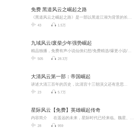
免费 黑道风云之崛起之路
《黑道风云之崛起之路》是一部以黑道江湖为背景的长篇小说，讲述了少年林羽在黑道中历经磨难、不断成长并最终崛起的传奇故事。林羽本是生活在南城旧街区的平凡少年，父母早亡，与奶奶相依为命，靠奶奶经营的小面摊艰难度日。然而，一次小混混索要保护费的...
43
1.5万
九域风云/废柴少年强势崛起
精品独播，免费有声小说仙侠幻想/免费精选/爆更小说/男生最爱【作者简介】作者：半梦山人【主播简介】主播：午夜情城【作品简介】被顶级炼丹师认定为天生经脉缺失的天才少年，因祸得福发现隐藏在自身的惊天秘密。兄弟同心、携手红颜，一路披荆斩棘，笑傲青...
505
28.3万
大清风云第一部：帝国崛起
讲述大清三百年的历史，比清宫十三朝演义还有意思...
23
5.7万
星际风云【免费】英雄崛起传奇
内容简介 在遥远的未来，星际时代已经来临。魏星、蜀星、吴星三足鼎立，共同构建了一个错综复杂的星际社会。然而，和平的表面下暗流涌动，一场关乎星际命运的风暴即将席卷而来。 魏星统治者曹操野心勃勃，企图征服整个银河系。他秘密扩张军事力量...
28
959