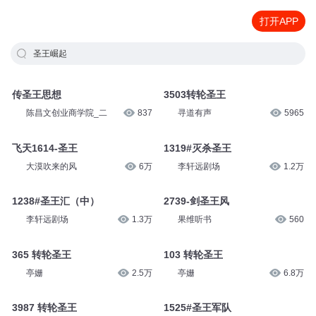
打开APP
圣王崛起
传圣王思想
3503转轮圣王
陈昌文创业商学院_二
837
寻道有声
5965
飞天1614-圣王
1319#灭杀圣王
大漠吹来的风
6万
李轩远剧场
1.2万
1238#圣王汇（中）
2739-剑圣王风
李轩远剧场
1.3万
果维听书
560
365 转轮圣王
103 转轮圣王
亭姗
2.5万
亭姗
6.8万
3987 转轮圣王
1525#圣王军队