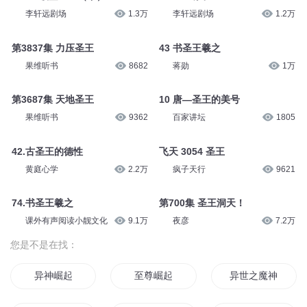
李轩远剧场
1.3万
李轩远剧场
1.2万
第3837集 力压圣王
43 书圣王羲之
果维听书
8682
蒋勋
1万
第3687集 天地圣王
10 唐—圣王的美号
果维听书
9362
百家讲坛
1805
42.古圣王的德性
飞天 3054 圣王
黄庭心学
2.2万
疯子天行
9621
74.书圣王羲之
第700集 圣王洞天！
课外有声阅读小靓文化
9.1万
夜彦
7.2万
您是不是在找：
异神崛起
至尊崛起
异世之魔神崛起