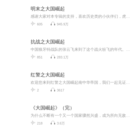
明末之大国崛起
感谢大家对本专辑的支持，喜欢历史类的小伙伴们，虎塔子带好消息来了！！！！三国：败家从忽悠曹操开始大型权谋历史类多人有声剧重磅上线！脑洞+轻松+爽！！ 三国迷们千万不要错过哦~！！！不好听来打我！【内容介绍】支教边远地区的大学生，因为泥石流而...
605
945.9万
抗战之大国崛起
中国狼牙特战队的张云飞来到了这个战火纷飞的年代。成立特战队，让日寇闻风丧胆。搜集全世界的人才为我所用，发展科技，发展工业，一个东方大国渐渐崛起。 --抗战之大国崛起
851
283.1万
红警之大国崛起
欢迎您来到红警之大国崛起南中华帝国，我们一起见证另一段时空，见证装甲兵少尉在红警基地车的帮助下，改变二战，改变世界...
2
3617
《大国崛起》（完）
为什么不断有一个又一个国家骤然兴盛，成为所向无敌的霸主？为何历史上的强国都只能维持一个世纪的霸权？这其中到底有着怎样的规律和共性，中国从中究竟领悟到什么经验或教训？今天，中国的复兴和崛起已经成为举世瞩目的不争现实。如何从历史上主要大国的...
218
3.6万