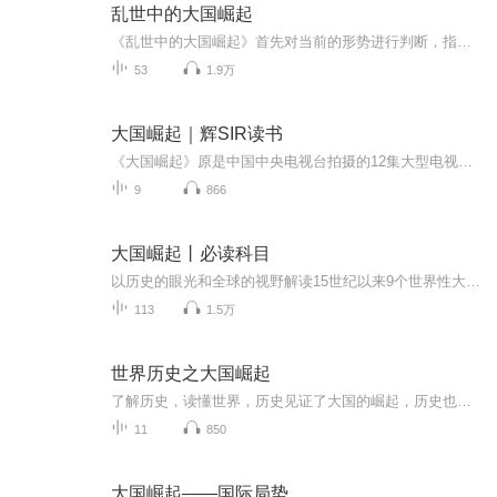
乱世中的大国崛起
《乱世中的大国崛起》首先对当前的形势进行判断，指出乱世更加需要我们具有洞察力和观察力。随后，李稻葵提出，乱世崛起，根本上需要我们站稳脚跟，把自己的事情做好，而改革是乱世崛起的最根本的条件。同时，乱世崛起，还要求有高超的国际运作能力。 《乱...
53
1.9万
大国崛起｜辉SIR读书
《大国崛起》原是中国中央电视台拍摄的12集大型电视纪录片，记录了葡萄牙、西班牙、荷兰、英国、法国、德国、俄国、日本、美国九个世界级大国相继崛起的过程，并总结大国崛起的规律。这是中国中央电视台第一部以世界性大国的强国历史为题材并跨国摄制的大...
9
866
大国崛起丨必读科目
以历史的眼光和全球的视野解读15世纪以来9个世界性大国崛起的历史
113
1.5万
世界历史之大国崛起
了解历史，读懂世界，历史见证了大国的崛起，历史也见证了人类的发展，我们的世界也变得越来越清晰
11
850
大国崛起——国际局势