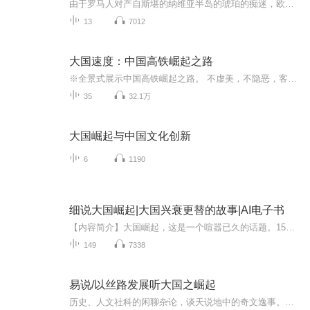
由于罗马人对产自斯堪的纳维亚半岛的琥珀的痴迷，欧洲文明得以碰撞和发展；由于欧洲人对来自中国的丝绸的热爱，东西方文明的交流找到了最好的纽带；由于欧洲人对来自东方的香料的竞逐和对其他大洲黄金的疯狂追求，世界地理大发现才得以开启，人类最终走到...
13
7012
大国速度：中国高铁崛起之路
※全景式展示中国高铁崛起之路。 不虚美，不隐恶，客观反映事实； 不因在位而阿谀，不因去位而隐功； 探究中国高铁崛起背后的逻辑。 ※深度内容独家披露。 大量高铁崛起过程故事，首次独家披露； 不让历史被改写，不让真相被掩盖。 ※以故事记录历史，从细...
35
32.1万
大国崛起与中国文化创新
6
1190
细说大国崛起|大国兴衰更替的故事|AI电子书
【内容简介】大国崛起，这是一个喧嚣已久的话题。15世纪末的地理大发现，给欧洲带来前所未有的商业繁荣，也拉开了世界不同国家相互对话和相互竞争的序幕。葡萄牙、西班牙、荷兰、英国、法国、德国、日本、俄罗斯、美国这九个国家先后崛起，夺得了海上的控...
149
7338
易说/以丝路发展听大国之崛起
历史、人文社科的闲聊杂论，谈天说地中的奇文逸事。从微观谈思想，从宏观聊文化，细微之处见真知，全局中看历史。听丝路文明的演进，聊大国文明的崛起，观中华民族之复兴。作者简介:笔名：古月嘉木，城市规划设计师，西北大学毕业，《西北地区人口、资源、...