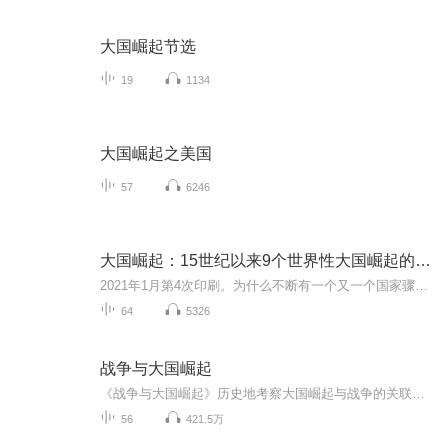
大国崛起节选
19
1134
大国崛起之美国
57
6246
大国崛起：15世纪以来9个世界性大国崛起的历史
2021年1月第4次印刷。为什么不断有一个又一个国家骤然兴盛，成为所向无敌的霸主?为何历史上的强国都只能维持一个世纪左右的霸权?这其中到底有着怎样的规律和共性，中国从中究竟应领悟到什么经验或教训? 今天，中国的复兴和崛起已经成为举世瞩目的不争现实...
64
5326
战争与大国崛起
《战争与大国崛起》历史地考察大国崛起与战争的关联，让我们更清晰地了解了什么是大国？什么是崛起？什么是战争？厘清历史上大国崛起与战争的关系，以及战争在21世纪大国崛起中将扮演怎样的角色【作者/主播】作者邵永灵；莫小灿播讲第一章：大国、崛起与战...
56
421.5万