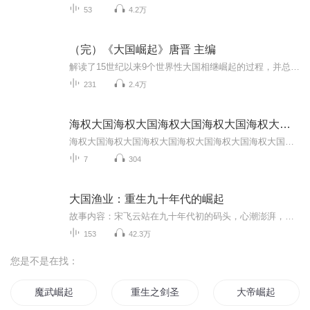
53
4.2万
（完）《大国崛起》唐晋 主编
解读了15世纪以来9个世界性大国相继崛起的过程，并总结了国家崛起的历史规律，为中国的现代化发展进一步寻找镜鉴，意在“让历史照亮行程”。
231
2.4万
海权大国海权大国海权大国海权大国海权大国海权大国
海权大国海权大国海权大国海权大国海权大国海权大国海权大国海权大国海权大国海权大国海权大国海权大国海权大国海权大国海权大国海权大国海权大国海权大国海权大国海权大国海权大国海权大国海权大国海权大国海权大国海权大国海权大国海权大国海权大国海权...
7
304
大国渔业：重生九十年代的崛起
故事内容：宋飞云站在九十年代初的码头，心潮澎湃，身为一个重生回到这个年代的人，熟悉接下来三十年渔业发展，经济飞速发展，生活水平飞速提高，渔业市场市场繁荣，利好的政策支持，刺激渔业飞速发展。尚且丰富的渔业资源，捕鱼就能赚钱，有利完成资本原...
153
42.3万
您是不是在找：
魔武崛起
重生之剑圣崛起
大帝崛起