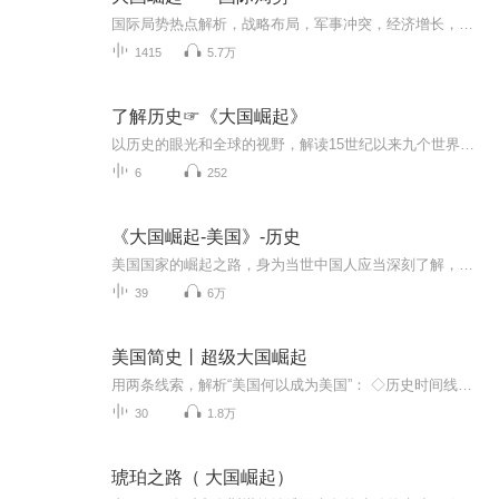
国际局势热点解析，战略布局，军事冲突，经济增长，政局沉浮！最新军事热点，时时剖析！
1415
5.7万
了解历史☞《大国崛起》
以历史的眼光和全球的视野，解读15世纪以来九个世界性大国崛起的奥秘试图站在人类文明发展的高度。追踪和研究世界性大国兴起的轨迹，总结大国崛起的个性特征和基本规律，探索新形势下中国发展的战略选择，为中国发展寻找镜鉴，为民族复兴发掘动力。
6
252
《大国崛起-美国》-历史
美国国家的崛起之路，身为当世中国人应当深刻了解，美国本弱小，是美国历代伟人终日不弃吐握之劳，常怀人民之忧，方有今日之成就，然风华岂可长驻，霸业怎能永存呐！
39
6万
美国简史丨超级大国崛起
用两条线索，解析“美国何以成为美国”： ◇历史时间线：从“五月花号”到“独立战争”再到“冷战胜利”，覆盖美国历史的关键里程碑，用30讲一口气说完美国300多年的历史； ◇现实投影线：每一个历史事件都能投射到现在，带你在历史和现实之间不断穿梭，为...
30
1.8万
琥珀之路（ 大国崛起）