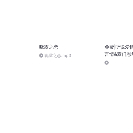
晓露之恋
免费|听说爱
言情&豪门恩
晓露之恋.mp3