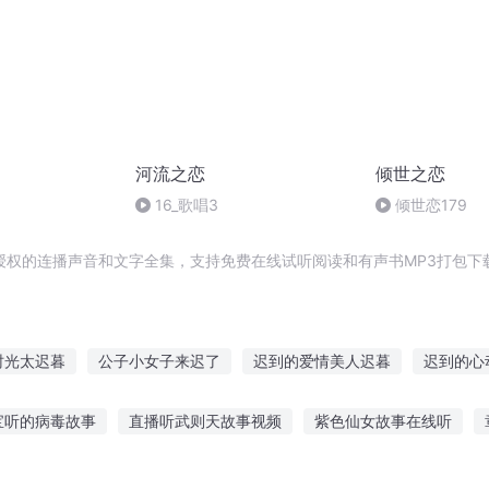
河流之恋
倾世之恋
16_歌唱3
倾世恋179
授权的连播声音和文字全集，支持免费在线试听阅读和有声书MP3打包下
时光太迟暮
公子小女子来迟了
迟到的爱情美人迟暮
迟到的心
他说爱已迟暮
迟到的你
迟到得爱
旧城暮色迟
迟来的
宝听的病毒故事
直播听武则天故事视频
紫色仙女故事在线听
爱情来迟了
迟迟南风吹
听恐怖故事的好处
夜听伤感故事大全图片
听风与太阳的故事