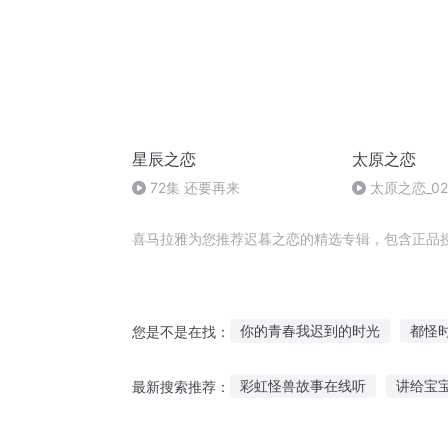
星辰之恋
太原之恋
72集 还要再来
太原之恋_02
喜马拉雅为您推荐迟暮之恋的精选专辑，包含正品
你的青春我迟到的时光
都怪
您是不是在找：
迟到的末日
冷情少东迟迟爱
彩虹怪兽故事在线听
讲给宝
最新搜索推荐：
洛暮雪已迟
俏妃迟暮
是
长期听故事对孩子危害
看书