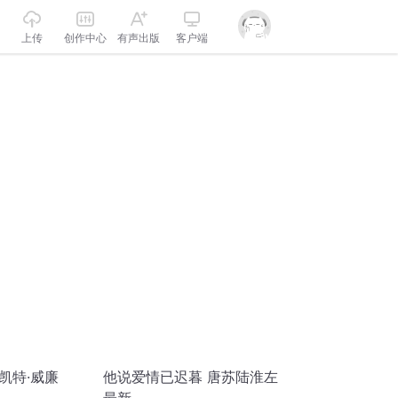
上传
创作中心
有声出版
客户端
 凯特·威廉
他说爱情已迟暮 唐苏陆淮左