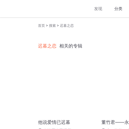
发现
分类
>
>
首页
搜索
迟暮之恋
迟暮之恋
相关的专辑
他说爱情已迟暮
董竹君——永