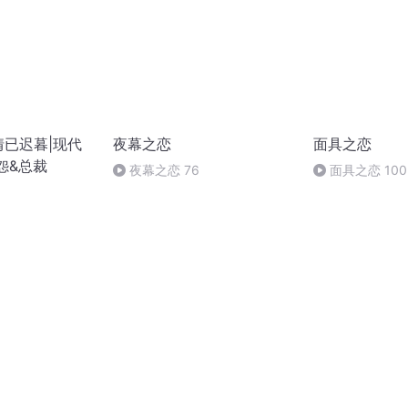
情已迟暮|现代
夜幕之恋
面具之恋
怨&总裁
夜幕之恋 76
面具之恋 100