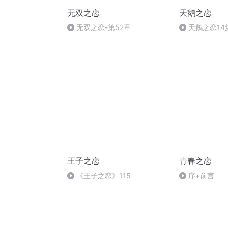
无双之恋
天鹅之恋
无双之恋-第52章
天鹅之恋1
立魂乡》
王子之恋
青春之恋
《王子之恋》115
序+前言