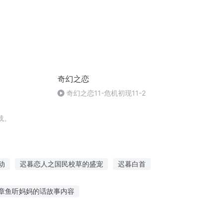
奇幻之恋
奇幻之恋11-危机初现11-2
载。
动
迟暮恋人之国民校草的盛宠
迟暮白首
爱情
迟到在你的世界
暮色迟迟春已晚
章鱼听妈妈的话故事内容
听家庭情感故事直播
壁虎的故事在线听