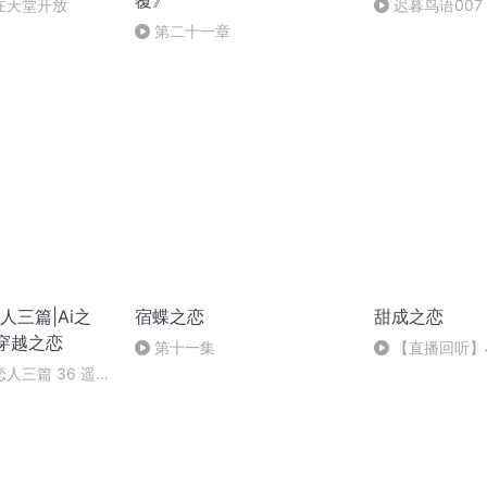
覆》
在天堂开放
迟暮鸟语007
第二十一章
人三篇|Ai之
宿蝶之恋
甜成之恋
|穿越之恋
第十一集
【直播回听】
佗
人三篇 36 遥遥