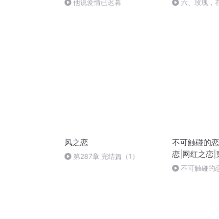
他说爱情已迟暮
六、玫瑰，
风之恋
不可触碰的恋
恋|网红之恋
第287章 完结篇（1）
不可触碰的恋
相望（完）