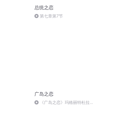
总统之恋
第七章第7节
广岛之恋
《广岛之恋》玛格丽特杜拉斯
（10）