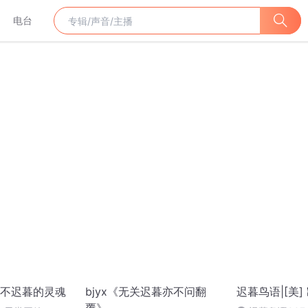
电台
不迟暮的灵魂
bjyx《无关迟暮亦不问翻
迟暮鸟语|[美]