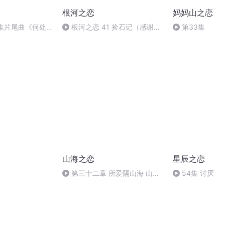
根河之恋
妈妈山之恋
4集片尾曲《何处
根河之恋 41 捡石记（感谢支
第33集
持收听哦~）
山海之恋
星辰之恋
第三十二章 所爱隔山海 山海
54集 讨厌
皆可平