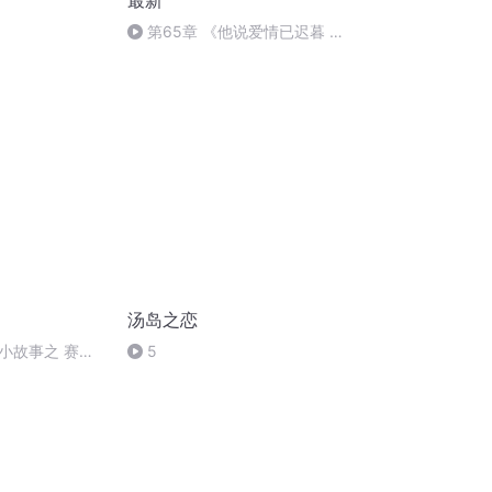
最新
第65章 《他说爱情已迟暮 唐
苏陆淮左》
汤岛之恋
小故事之 赛华
5