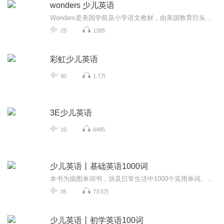
wonders 少儿英语
Wonders是美国学前及小学语文教材，由美国教育巨头集团Mcgraw-Hill出版，是全球第一套按照美国最新的CCSS美国共同核心州立教育标准编写，是由美国教育部及哈佛大学、哥伦比亚大学等名校提出的，按照美国大学招生要求制定的教学大纲，在美国这套教材得到了...
25
1385
彩虹少儿英语
90
1.7万
3E少儿英语
10
6485
少儿英语丨基础英语1000词
本书为插图单词书，涉及日常生活中1000个实用单词。配合插图看图识物，适合3-8岁儿童阅读学习。本书以生动活泼的彩色图画介绍英文词汇和短语。全书最后配有词汇表。...
35
73.5万
少儿英语丨初学英语100词