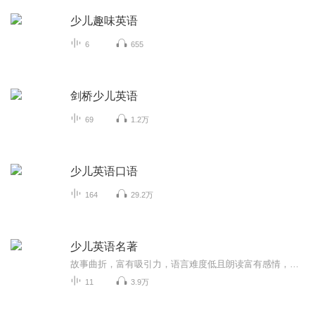
少儿趣味英语
6
655
剑桥少儿英语
69
1.2万
少儿英语口语
164
29.2万
少儿英语名著
故事曲折，富有吸引力，语言难度低且朗读富有感情，非常适合孩子磨耳朵、模仿语调。如果需要电子版，可以在留言那里留下邮箱。近百年来畅销不衰的经典儿童小说、轰动欧洲文坛的经典儿童小说。《黑骏马》Black Beauty 《秘密花园》Secret Garden...
11
3.9万