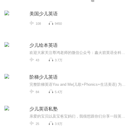
语
美国少儿英语
108
9450
少儿绘本英语
欢迎大家关注尊鸿老师的微信公众号：鑫火箭英语全科私教课堂在线英语学习更方便！每天都有新的绘本更新，敬请关注！
43
3.7万
阶梯少儿英语
完整阶梯英语You and Me(儿歌+Phonics+生活美语) 为中国的儿童美语教学开辟了一个新天地！本书编排新颖独特，具有科学性、系统性和趣味性，是阶梯儿童快乐英语的升级版，包含阶梯英语580集、自然拼音Phonic 150集、英语儿歌60首。整个学制为2-3年 本教程针对2－12岁孩子的心理接受特点，除了善用可爱的卡通动画吸引儿童之外，更结合多元化的多媒体教学方式，使儿童的学习更加轻松愉快。全套教材的 200课会话、1500个单词、3000个例句等...
84
5.4万
少儿英语私塾
亲爱的宝贝以及宝爸宝妈们，我很想跟你们分享一段英文学习的体会，这是我们的一段亲身经历。大耳朵儿子，今年5岁了，他现在加拿大的一所小学读Senior Kindergarten (学前班),老师会给他每天带回来一本英文绘本故事，要求他每天朗读。这些故事虽简单，但贵在坚持。刚开始的时候，大耳朵儿子连一个字母都不认识。到如今，一年过去了，他已经会写一些简单的句子！我亲眼见证了他的进步，每天一个英文绘本故事功不可没！我还想跟你分享更多加拿大的一些英语学习小资料和小窍门，欢迎你关注我们的节目！也希望把你的想法和问题留言给我们！大耳朵2018年2月
25
3.9万