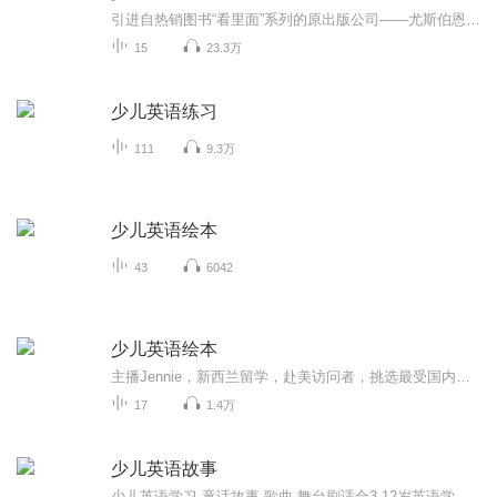
引进自热销图书“看里面”系列的原出版公司——尤斯伯恩出版公司。尤斯伯恩是英国著名童书出版公司，成立于1973年，所出版的童书被译成百余种语言，受到世界各国孩子们的喜爱。2012年尤斯伯恩出版社被授予英国儿童出版协会“年度最佳儿童出版商”奖。本书...
15
23.3万
少儿英语练习
111
9.3万
少儿英语绘本
43
6042
少儿英语绘本
主播Jennie，新西兰留学，赴美访问者，挑选最受国内外小朋友欢迎的原版英文绘本，让孩子在听故事的同时熟悉英文语境及表达方式。儿童绘本中经常会有大量重复的句式和单词，可以在听故事的同时加强记忆，是学习英语的好办法。也欢迎熟悉绘本内容的小朋友前往专辑“少儿英语绘本”听故事磨耳朵，在沉浸式的英文语言环境中提高英语水平！关注公众号“Giggle英语研究中”收获更多精彩。联系方式：v【aaa5185168】...
17
1.4万
少儿英语故事
少儿英语学习 童话故事 歌曲 舞台剧适合3-12岁英语学习 教学配有 音频 视频 文本 翻译 重点词语解释微信 15210338759 大C 老师