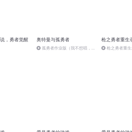
说，勇者觉醒
奥特曼与孤勇者
枪之勇者重生
孤勇者作业版（我不想唱，你
枪之勇者重生
们自己唱）