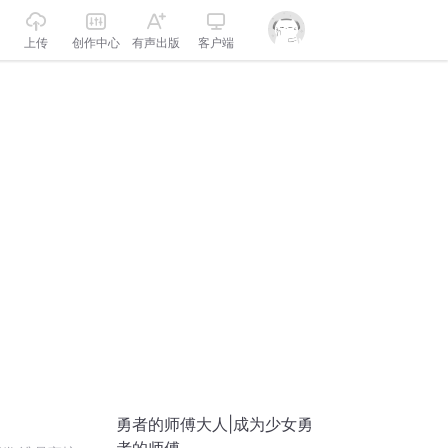
上传
创作中心
有声出版
客户端
勇者的师傅大人|成为少女勇