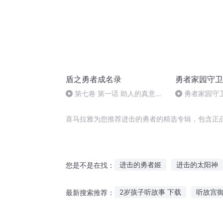
盾之勇者成名录
勇者家园守卫
第七卷 第一话 助人的真意
勇者家园守卫
（上集）
喜马拉雅为您推荐进击的勇者的精选专辑，包含正
进击的勇者姬
进击的太阳神
您是不是在找：
进击的路人
进击的某某
2岁孩子听故事 下载
听故宫
最新搜索推荐：
进击的小地主
进击的大剑
安妮直播故事在线听
听离奇