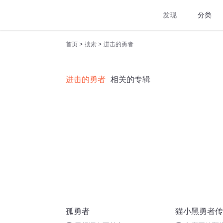
发现
分类
>
>
首页
搜索
进击的勇者
进击的勇者
相关的专辑
孤勇者
猫小黑勇者传