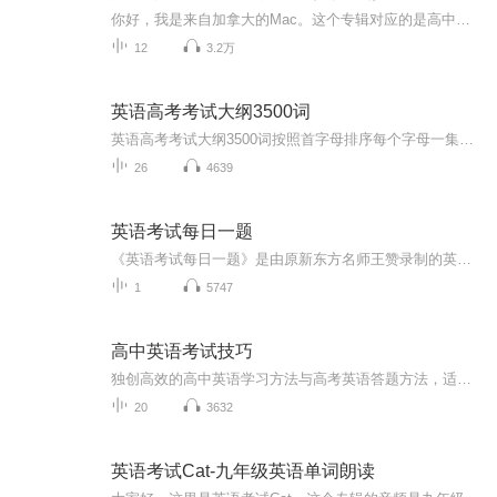
你好，我是来自加拿大的Mac。这个专辑对应的是高中英语选择性必修一，希望对你有帮助。因为家里有几只猫，录音的时候总有那么一两只，要么嚼猫粮发出声音，要么在旁边很好奇地看，偶尔叫两声，所以录音有时候会有杂音，望理解。
12
3.2万
英语高考考试大纲3500词
英语高考考试大纲3500词按照首字母排序每个字母一集，共26集利用碎片时间加强高考词汇考生们加油！
26
4639
英语考试每日一题
《英语考试每日一题》是由原新东方名师王赞录制的英语学习节目，提分！提分！提分！微信平台：纽约新青年
1
5747
高中英语考试技巧
独创高效的高中英语学习方法与高考英语答题方法，适合各种类型、各个年级高中生。想试听或咨询，请加微信 635484634
20
3632
英语考试Cat-九年级英语单词朗读