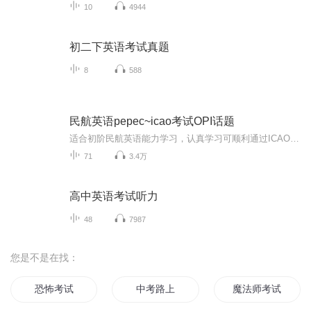
10
4944
初二下英语考试真题
8
588
民航英语pepec~icao考试OPI话题
适合初阶民航英语能力学习，认真学习可顺利通过ICAO英语考试。
71
3.4万
高中英语考试听力
48
7987
您是不是在找：
恐怖考试
中考路上
魔法师考试复习全