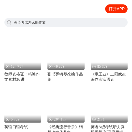
打开APP
英语考试怎么编作文
124.7万
49.2万
85.3万
教师资格证：精编作
张书驿钢琴改编作品
《帝王业》上阳赋改
文素材36讲
集
编作者寐语者
5.7万
204.1万
2171
英语口语考试
《经典流行音乐》钢
英语A级考试听力真