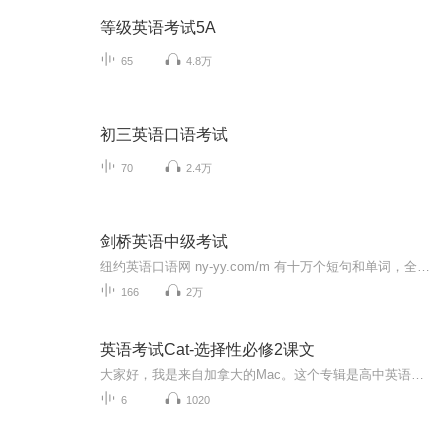
等级英语考试5A
65
4.8万
初三英语口语考试
70
2.4万
剑桥英语中级考试
纽约英语口语网 ny-yy.com/m 有十万个短句和单词，全部由美国播音员朗读，发音清晰纯正。请反复按声音按钮，就像对面的播音员教你一样，认真模仿每一句。记在脑子里才达到学习目的。学习后，您的英语就会脱口而出，可以与美国人自由交流。...
166
2万
英语考试Cat-选择性必修2课文
大家好，我是来自加拿大的Mac。这个专辑是高中英语选择性必修2的课文，希望对你有帮助。
6
1020