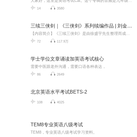
大家好，这里是英语考试Cat。这个专辑的音频是九年级英语单词，希望对你有帮助。
14
3580
三续三侠剑｜《三侠剑》系列续编作品 | 刘金石播讲
【内容简介】《三续三侠剑》是由徐盛宇先生整理而成。本书接《三侠剑》《续三侠剑》《后续三侠剑》的故事，本书故事在编写过程中融入了很多民间流传版本的元素和各个版本的伏笔，再进行创作和填充。共分为十一个单元，分别是金刚擂、大闹小西天平灭白莲寺...
72
117.9万
学士学位文章诵读加英语考试核心
需要中医跟老外沟通，需要口语各种表达，
86
2649
北京英语水平考试BETS-2
108
4025
TEM8专业英语八级考试
TEM8，专业英语八级考试学习资料。