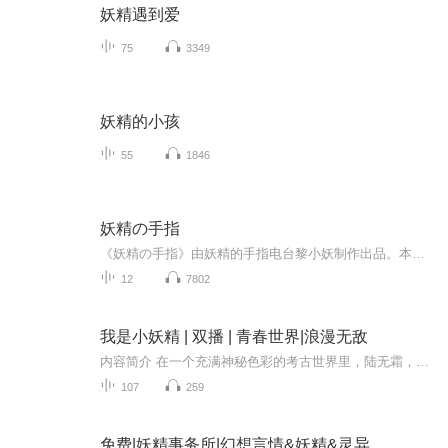
妖精遇到爱
75
3349
妖精的小孩
55
1846
妖精の手指
《妖精の手指》由妖精的手指电台黎小妖制作出品。本节目每周五原声带网络电台长期固定播出。想要收听更多精彩节目，你可以喜马拉雅搜索DJ黎小妖http://www.ximalaya.com/#/6085405欢迎关注“妖精的手指电台” 新浪微博搜索：DJ黎小妖，微信：lixiaoyao027
12
7802
我是小妖精 | 双播 | 青春世界|浪漫无敌
内容简介 在一个充满神秘色彩的考古世界里，陆无霜，一位外表平凡却内心坚韧的大学女生，怀揣着对古董的痴迷和对未知世界的渴望，踏上了一场惊心动魄的寻宝之旅。她与闺蜜郭燕穿梭于乡野之间，意外邂逅了一位隐居深山的老道，从而揭开了尘封千年的秘密。...
107
259
免费|妖精事务所|幻想言情&妖精&灵异