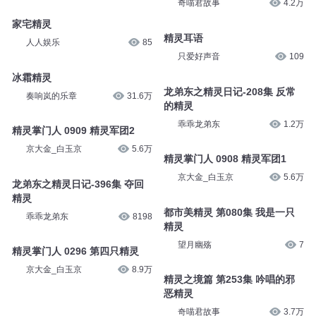
奇喵君故事
4.2万
家宅精灵
精灵耳语
人人娱乐
85
只爱好声音
109
冰霜精灵
龙弟东之精灵日记-208集 反常
奏响岚的乐章
31.6万
的精灵
乖乖龙弟东
1.2万
精灵掌门人 0909 精灵军团2
京大金_白玉京
5.6万
精灵掌门人 0908 精灵军团1
京大金_白玉京
5.6万
龙弟东之精灵日记-396集 夺回
精灵
都市美精灵 第080集 我是一只
乖乖龙弟东
8198
精灵
望月幽殇
7
精灵掌门人 0296 第四只精灵
京大金_白玉京
8.9万
精灵之境篇 第253集 吟唱的邪
恶精灵
奇喵君故事
3.7万