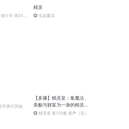
精灵
主猫小天 第550
生如夏花
【多播】精灵皇：集魔法、
美貌与财富为一身的精灵少
决定不再讨厌他
年闯荡人类世界
精灵皇 第133集 尾声（完）