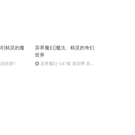
诗|精灵的魔
异界魔幻|魔法、精灵的奇幻
世界
精灵的梦》
异界魔幻-347集 第四季 异世
的婚礼 （完）