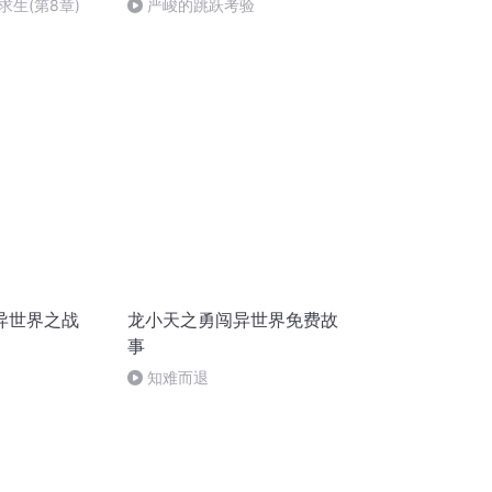
生(第8章)
严峻的跳跃考验
异世界之战
龙小天之勇闯异世界免费故
事
知难而退