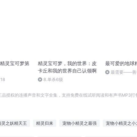
精灵宝可梦第
精灵宝可梦，我的世界：皮
最可爱的地球
卡丘和我的世界自己认领啊
最需要——善
18
8.单杀6级
正品授权的连播声音和文字全集，支持免费在线试听阅读和有声书MP3打
精灵之妖精天王
精灵归来
宠物小精灵之最强
宠物小精灵之小
精灵修真
我是个妖精
我家精灵一人之下
宠物小精灵之最强