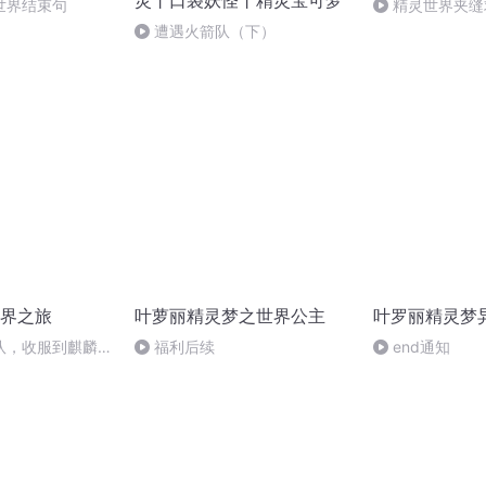
灵丨口袋妖怪丨精灵宝可梦
世界结束句
精灵世界夹缝求
遭遇火箭队（下）
界之旅
叶萝丽精灵梦之世界公主
叶罗丽精灵梦
队，收服到麒麟麒
福利后续
end通知