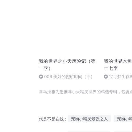
我的世界之小天历险记（第
我的世界木鱼
一季）
十七季
006 美好的挖矿时间（下）
宝可梦生存#
喜马拉雅为您推荐小天精灵世界的精选专辑，包含
宠物小精灵最强之人
宠物小
您是不是在找：
最强精神者
可爱的小精灵