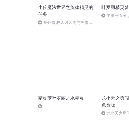
小伶魔法世界之旋律精灵的
叶罗丽精灵梦
任务
主播开圈子，
加入吧
番外篇 校园时装周与黑魔法
皮鞋（下）
精灵梦叶罗丽之水精灵
龙小天之勇闯
免费版
龙小天之勇闯
长的资助