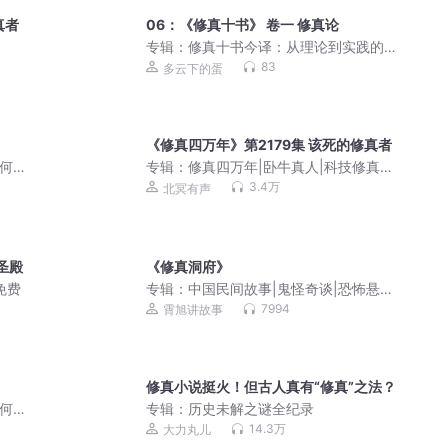
真者
06：《修真十书》 卷一 修真论
专辑：
修真十书今译：从理论到实践的
丹道指南
83
多云下的蛋
《修真四万年》第2179集 该死的修真者
如何在
专辑：
修真四万年|卧牛真人|科技修真x
制作|
文明复兴|多人剧
3.4万
北冥有声
圣殿
《修真洞府》
免费
专辑：
中国民间故事|鬼怪奇谈|恐怖悬疑
（霄旭演播）
7994
霄旭讲故事
修真小说挺火！但古人真有“修真”之法？
如何在
专辑：
历史未解之谜全纪录
制作|
14.3万
大力丸儿