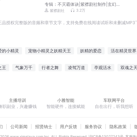
专辑：
不灭霸体诀|紫襟剧社制作|玄幻&
修真爽文|有声剧
3.2万
紫襟剧社
正品授权完整版的音频和章节文字，支持免费在线阅读试听和未删减MP3
爱的小精灵
宠物小精灵之妖精天王
妖精的爱恋
活在精灵世界
小精灵之精灵系统
精灵之宝可梦空间
宠物小精灵最强之人
精
之王
气象万千
行者之舞
凌驾万道
亭观活水
双魂之
精灵世界的日子
我是个妖精
女皇大人的宠物小精灵
小天精灵
杀手王之流光
天仙纪元
穿越之悍妻傻夫
主播培训
小雅智能
车联网平台
兼职副业，兴趣赚钱
智能硬件，连接赋能
自在出行，听我想听
们
公司新闻
招贤纳士
用户反馈
服务协议
隐私政策
2026
www.ximalaya.com lnc. ALL Rights Reserved
沪ICP备13027243号
客服热线