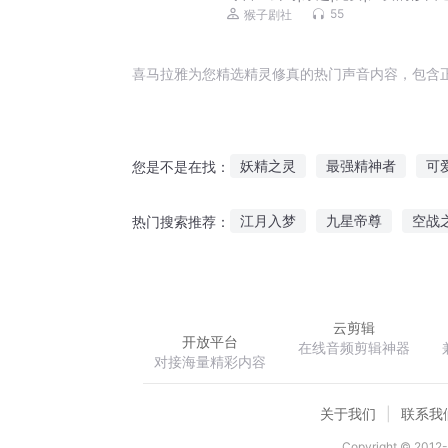
之路
55
猴子剧社
喜马拉雅为您精选精灵修真的热门声音内容，包含
妖精之灵
最强精神者
可
您是不是在找：
宠物小精灵之最强精灵
宠物
江月入梦
九星帝尊
空战
热门搜索推荐：
魔帝的小妖精又重生了
我在
倘若此世真有神明
轮回绝境
云剪辑
开放平台
在线音频剪辑神器
对接海量精彩内容
关于我们
联系我
Copyright © 2012-