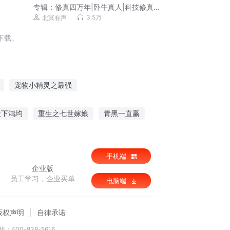
专辑：
修真四万年|卧牛真人|科技修真x
文明复兴|多人剧
3.5万
北冥有声
下载。
宠物小精灵之最强
灵归来
我家精灵一人之下
天下鸿均
重生之七世嫁娘
青黑一直赢
世界
宠物小精灵之小九
精灵之精灵血
手机端
企业版
员工学习，企业买单
电脑端
版权声明
自律承诺
：400-838-5616