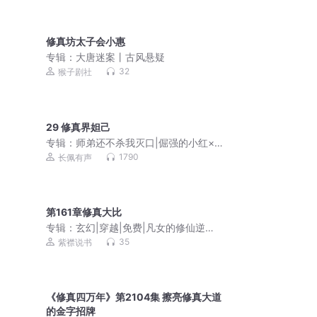
修真坊太子会小惠
专辑：
大唐迷案丨古风悬疑
32
猴子剧社
29 修真界妲己
专辑：
师弟还不杀我灭口|倔强的小红×
荻野|爆笑沙雕|年下
1790
长佩有声
第161章修真大比
专辑：
玄幻|穿越|免费|凡女的修仙逆袭
之路
35
紫襟说书
《修真四万年》第2104集 擦亮修真大道
的金字招牌