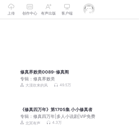
上传
创作中心
有声出版
客户端
修真界败类0089-修真阁
专辑：
修真界败类
49.5万
大漠吹来的风
《修真四万年》第1705集 小小修真者
专辑：
修真四万年|多人小说剧|VIP免费
4.3万
北冥有声