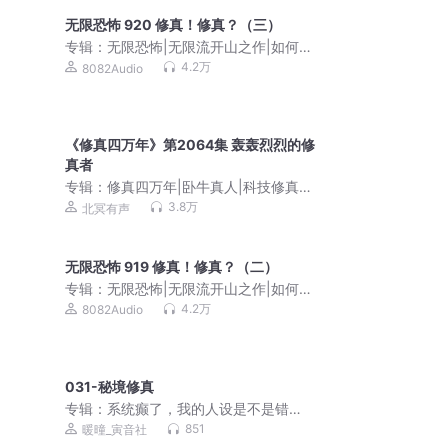
无限恐怖 920 修真！修真？（三）
专辑：
无限恐怖|无限流开山之作|如何在
恐怖片世界中求生存？|8082Audio制作|
4.2万
8082Audio
起点爆款|多人有声剧
《修真四万年》第2064集 轰轰烈烈的修
真者
专辑：
修真四万年|卧牛真人|科技修真x
文明复兴|多人剧
3.8万
北冥有声
无限恐怖 919 修真！修真？（二）
专辑：
无限恐怖|无限流开山之作|如何在
恐怖片世界中求生存？|8082Audio制作|
4.2万
8082Audio
起点爆款|多人有声剧
031-秘境修真
专辑：
系统癫了，我的人设是不是错
了？丨穿书丨系统丨傲娇丨搞笑
851
暖曈_寅音社