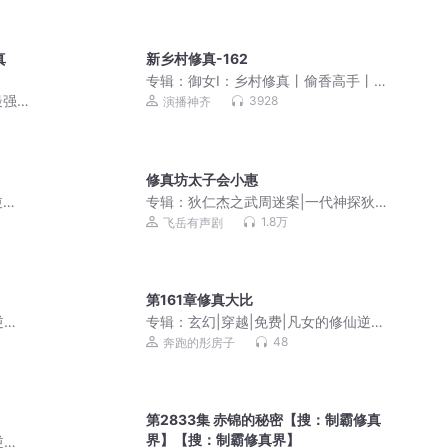
真
新乡村修真-162
专辑：
御女Ⅰ：乡村修真丨偷香高手丨绝
世小仙医丨合体双修
最强
3928
演播神齐
联名
修真坊太子会小惠
逆
专辑：
狄仁杰之武周迷案|一代神探狄仁
杰|悬疑 推理剧
1.8万
飞岳有声剧
第161章修真大比
逆袭
专辑：
玄幻|穿越|免费|凡女的修仙逆袭
之路
48
奔跑的彤房子
第2833集 赤锦的秘密【搜：制霸修真
界】【搜：制霸修真界】
逆袭