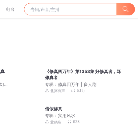
电台
修真
《修真四万年》第1353集 好修真者，坏
修真者
幻&
专辑：
修真四万年 | 多人剧
5.1万
北冥有声
借假修真
专辑：
实用风水
923
孟鹤峰