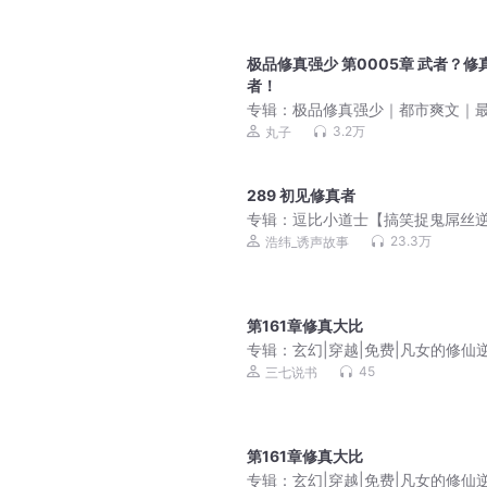
极品修真强少 第0005章 武者？修
者！
专辑：
极品修真强少｜都市爽文｜
弃少｜为父正名，守护女神｜校花
3.2万
丸子
鱼人二代作品 | 多人有声剧
289 初见修真者
专辑：
逗比小道士【搞笑捉鬼屌丝
袭】
23.3万
浩纬_诱声故事
第161章修真大比
专辑：
玄幻|穿越|免费|凡女的修仙
之路
45
三七说书
第161章修真大比
专辑：
玄幻|穿越|免费|凡女的修仙