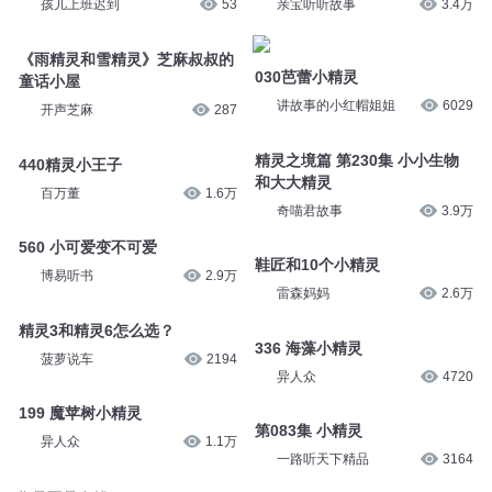
孩儿上班迟到
53
亲宝听听故事
3.4万
《雨精灵和雪精灵》芝麻叔叔的
030芭蕾小精灵
童话小屋
讲故事的小红帽姐姐
6029
开声芝麻
287
精灵之境篇 第230集 小小生物
440精灵小王子
和大大精灵
百万董
1.6万
奇喵君故事
3.9万
560 小可爱变不可爱
鞋匠和10个小精灵
博易听书
2.9万
雷森妈妈
2.6万
精灵3和精灵6怎么选？
336 海藻小精灵
菠萝说车
2194
异人众
4720
199 魔苹树小精灵
第083集 小精灵
异人众
1.1万
一路听天下精品
3164