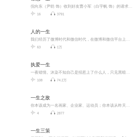
倪向东（尹昉 饰）收到好友曹小军（白宇帆 饰）的请求，将一只木箱运送到荒山上的废弃小屋，却意外发现箱里装的竟是曹小军的尸体。曹小军的妻子吴细妹（李庚希 饰）报警寻找失踪的丈夫，并暗指一切都和倪向东有关。可作为证人，吴细妹的供词前后矛盾，...
16
3791
人的一生
我们经历了微博时代和微信时代，在微博和微信平台上，我用文字记录了一些当时的工作生活中的心情状况，也发表了一些感慨或哲理，其中或有诸多错别字及语法问题，却充分体现了我的个性。现将这些文字整理成册。谨以自己的新浪微博、微信、人生感言与君共勉...
63
1万
执爱一生
一夜错情。沐染不知自己是招惹上了什么人，只见黑暗中那人捏着她的工作牌，磁性的嗓音很是低沉：“……如果需要负责，到晟天找我。我记得你了。”Y市顶级权贵，楚君扬，庞大楚氏家族的继承人之一，翻手为云覆手雨。沐染不是没有见过他的，唯一的那次，是和自己的男友一起，他是男友楚君逸的哥哥。她对他，却一无所知。不见硝烟的豪门争斗中，楚君扬意外撞见她的第一眼，就清楚自己撞破了弟弟楚君逸隐藏多深的秘密。
108
74.2万
一生之敌
你本该成为一名画家、企业家、运动员；你本该从昨天开始穿上跑鞋、拿起画笔、出门旅行。你屈服于止痛药、流言蜚语和手机成瘾，你本该成为的人只存在于夜深人静时的幻想。你屈服于这位一生之敌，浪费着自己的天赋。作为一个曾跌入谷底的过来人，作者普雷斯...
4
2877
一生三策