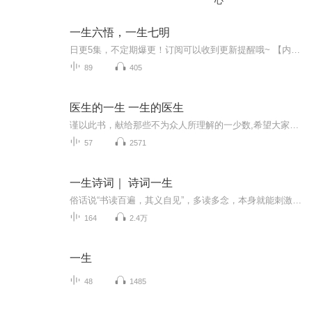
心
一生六悟，一生七明
日更5集，不定期爆更！订阅可以收到更新提醒哦~ 【内容简介】 人生路上，有人一帆风顺，有人却要经历七灾八难，一路上坎坎坷坷，走到后除了伤痕累累外，一无所得。归根结底，这都是由于后者在做人做事的方法上存在误区。生命有限，人生苦短，我们不能...
89
405
医生的一生 一生的医生
谨以此书，献给那些不为众人所理解的一少数,希望大家能够了解他们生命中的欢乐与辛酸，灵魂深处的黑暗和光明。 【题记】 我们不是神，所以我们无法选择自己的出生。 我们不是神，但我们可以选择如何活着，以及如何死去。 【阅读指南——请咬文嚼字确认以下事项后，再翻阅正文】 一、以下人群禁止阅读 1．18岁以下未成年； 2．有任何程度抑郁症、忧郁症患者； 3．以各类电影和现实中的杀人狂为偶像以及以成为杀手为梦想者； 4．抱着理想...
57
2571
一生诗词｜ 诗词一生
俗话说“书读百遍，其义自见”，多读多念，本身就能刺激孩子深入理解古诗词。因为大声朗读，实质是朗读者在自我欣赏自己的声音，久而久之，有利于孩子形象思维能力的自我培养。学习语文，语感能力非常重要，诵读可形成良好的语感。
164
2.4万
一生
48
1485