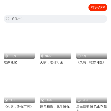
打开APP
唯你一生
1.2万
9682
5万
唯你独家
久病，唯你可医
《久病，唯你可医》
2114
1870
5486
《久病，唯你可医》
辰月相惜，此生唯你
星光易逝 唯你永存我