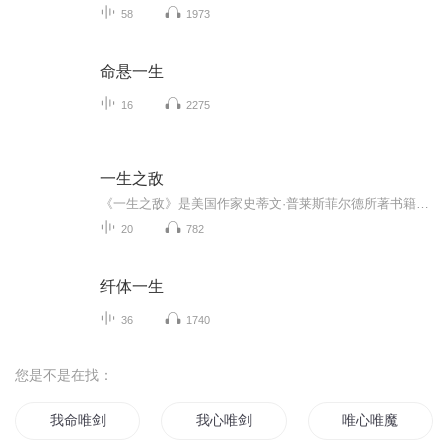
58
1973
命悬一生
16
2275
一生之敌
《一生之敌》是美国作家史蒂文·普莱斯菲尔德所著书籍。作者结合自己历经27年才出版首部小说的坎坷经历，指出人们实现理想的最大阻碍是“内阻力”。书中揭秘了内阻力以拖延、过度准备等形式干扰人们做重要事的伪装与手段。它还给出战胜内阻力的核心方法，...
20
782
纤体一生
36
1740
您是不是在找：
我命唯剑
我心唯剑
唯心唯魔