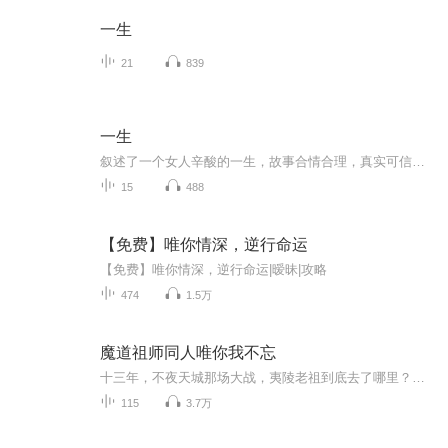
一生
21
839
一生
叙述了一个女人辛酸的一生，故事合情合理，真实可信，作品朴实自然，真切感人
15
488
【免费】唯你情深，逆行命运
【免费】唯你情深，逆行命运|暧昧|攻略
474
1.5万
魔道祖师同人唯你我不忘
十三年，不夜天城那场大战，夷陵老祖到底去了哪里？十三年来，其实他们并没有分开，你想知道他们一起探寻魔道，找回金丹的故事么？一只银铃带你走过前世今生，一起期待忘羡不一样的重逢。
115
3.7万