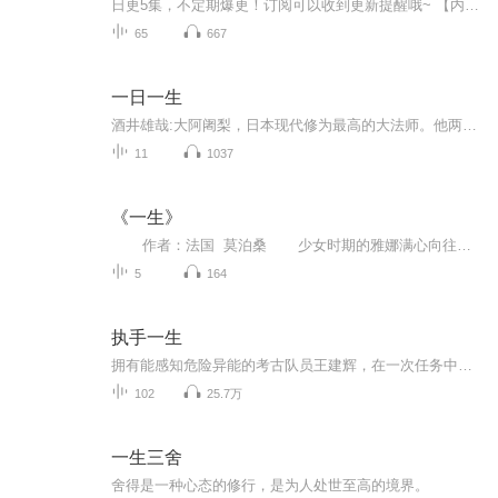
日更5集，不定期爆更！订阅可以收到更新提醒哦~ 【内容简介】 不一样的人生策略，造就不一样的人生历程和人生成就。一个人不能浑浑噩噩地过日子，不能靠误打误撞寻求成功，而应该在步入社会之初就确立明确的人生目标，并制定出能实现目标，实施使自己...
65
667
一日一生
酒井雄哉:大阿阇梨，日本现代修为最高的大法师。他两次完成“千日回峰”的“满行”修炼。每次“满行”费时七年，步行四万公里，其中每天行走六十公里的日子达一千天，期间还包含九天断食苦修等数项艰难苦行，因此闻名日本，被世人尊仰。“阿阇梨”是指现代...
11
1037
《一生》
作者：法国 莫泊桑 少女时期的雅娜满心向往的是像神话传说纯洁永恒的爱情，当遇到高大英俊，稳重沉静的德·拉马尔子爵（于连）后，雅娜自以为找到了理想中的完美爱人，沉浸在巨大的幸福之中。新婚之夜，当雅娜发现于连对自己的身体...
5
164
执手一生
拥有能感知危险异能的考古队员王建辉，在一次任务中被不明气体严重灼伤，相恋多年的女友夏晗在他与追求者之间艰难抉择。王母得知消息也伤心病倒，一个个噩耗让男主失去了活下去的信心。在王建辉万念具焚之际主治医生陈明洁来到了他身边。男主能否浴火重生...
102
25.7万
一生三舍
舍得是一种心态的修行，是为人处世至高的境界。