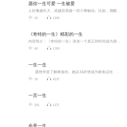
愿你一生可爱 一生被爱
人好像越长大，就越容易被一些小事触动。比如，酒醒的清晨，桌上刚好放着一碗暖胃的粥；比如，情绪崩溃的夜晚，手机里刚好传来一条安慰的短信；再比如，我正准备去见你，而你刚好在等着我。我们总会在一个刚刚好的时间里，邂逅一份刚刚好的爱。你不必刻意的去等待，因为相遇本就是一场猝不及防的浪漫，没有特定的时间，没有特定的地点，直到遇见的那一刻，如沐mù春风，喜不自胜。人在感情当中都是感性的。有人说，如果你想要成长，那么你就去经历一段感情，等你受过一次伤之后，你就...
16
1160
《奇特的一生》精彩的一生
内容简介：《奇特的一生》讲述一个真正和时间成为朋友的人，一个将自己的一生用时间来计划的人――柳比歇夫。他通过独创的“时间统计法”，对自己做了研究和实验：实验在写、读、听、工作、思索等各方面，到底能干什么，怎么干？他不让自己负担过重，力不胜任：他总是遵循着自己的能力的边缘前进，他对自己的能力掂量精准无疑！柳比歇夫的工作方法是一个创举额，从表面上看，这是纯技术性的工作方法 一点也不起眼，它是自然而然形成的，但几十年来，它获得了精神力量。它成为柳比歇夫生活的骨架，不仅保证了很高的效率，也保证了旺盛的生命力！播出时间：每周三 五 七每晚20：00更新
40
1783
一生一念
聂艳华是了解粮食的。她从34岁便成为粮食运转、流动的推手。起初，她只是将吉林紧缺的面粉从山东等小麦富足的地方运来，后来，她又将农民晾晒在场院的水稻磨成大米，运往全国各地。这在一来一回的20多年里，聂艳华窥探到太多关于粮食、粮食加工、粮食经销者的秘密。面粉里的各种添加剂，大米中的陈化粮、重金属超标……
18
4237
一言一生
201
12万
命悬一生