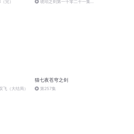
8（完）
琥珀之剑第一千零二十一集
一切故事的末尾(完)
猫七夜苍穹之剑
2双飞（大结局）
第257集