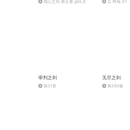
我心之剑 第五卷 gbk_6
五 终冤 07
审判之剑
无尽之剑
第31章
第590集