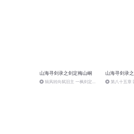
流
之心（完）
山海寻剑录之剑定梅山峒
山海寻剑录之
辑风转向弑旧主 一枫剑定梅
第八十五章
山峒494
群雄毕至逞威