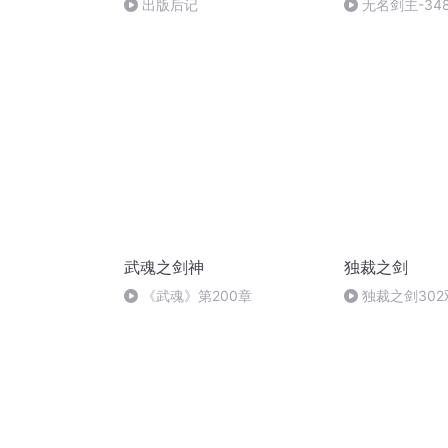
出版后记
无名剑主-34
武魂之剑神
独裁之剑
《武魂》第200章
独裁之剑30