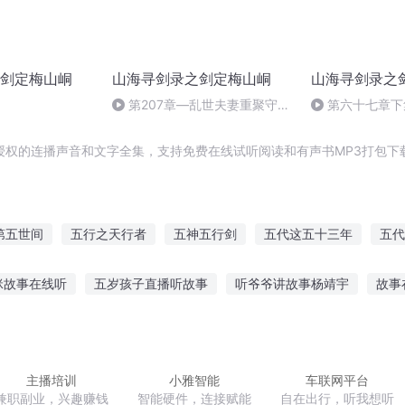
剑定梅山峒
山海寻剑录之剑定梅山峒
山海寻剑录之
第207章—乱世夫妻重聚守
第六十七章下
为得太平开梅山（二）
故人 由来情深自
授权的连播声音和文字全集，支持免费在线试听阅读和有声书MP3打包下
第五世间
五行之天行者
五神五行剑
五代这五十三年
五代
大道五十
五行战国
我不想五五开
五五开开始
五灵五仙
咪故事在线听
五岁孩子直播听故事
听爷爷讲故事杨靖宇
故事
听故事在线收听免费
魔兽女神故事在线听
适合两兄弟听的故事
事在线听
3岁宝宝睡前听故事
主播培训
小雅智能
车联网平台
兼职副业，兴趣赚钱
智能硬件，连接赋能
自在出行，听我想听