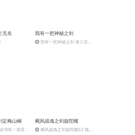
主无名
我有一把神秘之剑
8
我有一把神秘之剑 第八百八
十五章 后会有期 (完）
剑定梅山峒
飓风战魂之剑旋陀螺
说书啦！请君入
飓风战魂之剑旋陀螺52 挑战