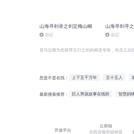
山海寻剑录之剑定梅山峒
山海寻剑寻之
后记
后记
喜马拉雅为您推荐五行之剑的精选专辑，包含正品
上下五千万年
五十五人
您是不是在找：
长生五万年
龙皇五行尊
巨人男孩故事在线听
智慧妈
最新搜索推荐：
一家五口重生记
五行君王
听算命进京赶考的故事
睡前
听哥哥讲故事王菲
拉粑粑故
云剪辑
开放平台
在线音频剪辑神器