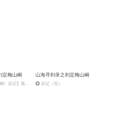
站在顶端之人(下)
剑定梅山峒
山海寻剑录之剑定梅山峒
峒》后记】第二
后记（完）