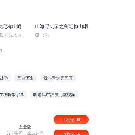
剑定梅山峒
山海寻剑录之剑定梅山峒
集 再返太白遇
（6）
有梦
载。
战歌
五行五剑
我与天道五五开
五行奇才
我和世界五五开
在线听带字幕
听老兵讲故事完整视频
丛生故事全集免费听
可以听小故事的软件
手机端
企业版
员工学习，企业买单
电脑端