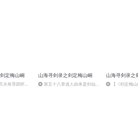
十七章：算尽一切
座
剑定梅山峒
山海寻剑录之剑定梅山峒
山海寻剑录之
 匹夫有罪因怀璧
第五十八章道人由来是剑仙，
【《剑定梅山
名（下）
白虎原在石中
集 繁星若语