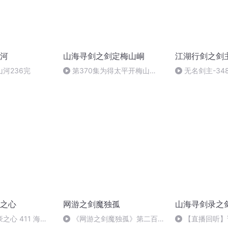
河
山海寻剑之剑定梅山峒
江湖行剑之剑
河236完
第370集为得太平开梅山
无名剑主-34
（六）
之心
网游之剑魔独孤
山海寻剑录之
之心 411 海贼
《网游之剑魔独孤》第二百八
【直播回听】