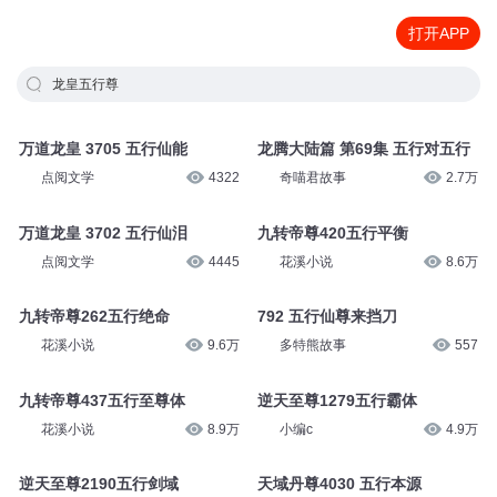
打开APP
龙皇五行尊
万道龙皇 3705 五行仙能
龙腾大陆篇 第69集 五行对五行
点阅文学
4322
奇喵君故事
2.7万
万道龙皇 3702 五行仙泪
九转帝尊420五行平衡
点阅文学
4445
花溪小说
8.6万
九转帝尊262五行绝命
792 五行仙尊来挡刀
花溪小说
9.6万
多特熊故事
557
九转帝尊437五行至尊体
逆天至尊1279五行霸体
花溪小说
8.9万
小编c
4.9万
逆天至尊2190五行剑域
天域丹尊4030 五行本源