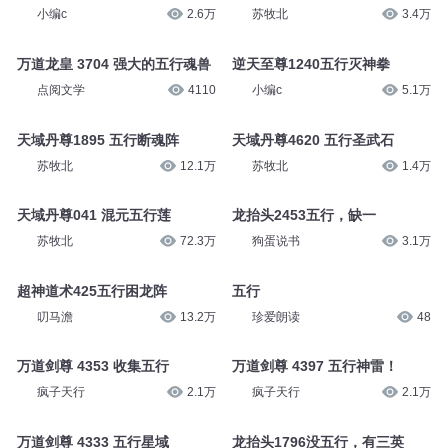
小编c
2.6万
苏牧北
3.4万
万道龙皇 3704 强大的五行魂兽
逆天至尊1240五行灭神拳
点阅文学
4110
小编c
5.1万
天域丹尊1895 五行断魂阵
天域丹尊4620 五行圣武石
苏牧北
12.1万
苏牧北
1.4万
天域丹尊041 混元五行莲
龙抬头2453五行，缺一
苏牧北
72.3万
狗蛋说书
3.1万
超神道术425五行困龙阵
五行
叨马澹
13.2万
珍爱朗读
48
万道剑尊 4353 收集五行
万道剑尊 4397 五行神雷！
疯子天行
2.1万
疯子天行
2.1万
万道剑尊 4333 五行星域
龙抬头1796没五行，有三英