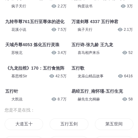
疯子天行
2.2万
狗蛋说书
3万
九转帝尊761五行至尊体的进化
万道剑尊 4337 五行神君
花溪小说
7.5万
疯子天行
2.1万
天域丹尊4053 炼化五行灵珠
五行诗-张九龄 王九龙
苏牧北
3.4万
喜马相声来乐
52
《九龙拉棺》170：五行食煞阵
五行歌
慕思维Sir
42.5万
龙庙山精品故事
6416
五行针
易经五行_南怀瑾-五行生克
大凯说
8.7万
赫先生允桐赫
58
您是不是在找：
大道五十
五行五剑
第五世间