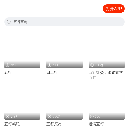
打开APP
五行五剑
662
611
2.1万
五行
田五行
五行针灸：跟诺娜学
五行
2.8万
5507
366
五行精纪
五行原论
道清五行