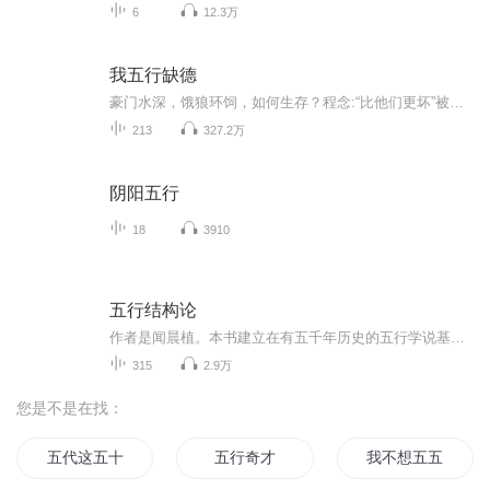
6
12.3万
我五行缺德
豪门水深，饿狼环饲，如何生存？程念:“比他们更坏”被拐卖当童养媳的懦弱肉包子，受遍屈辱折磨，崩溃自尽。将肉身献给大妖应鳞，重回高一。...
213
327.2万
阴阳五行
18
3910
五行结构论
作者是闻晨植。本书建立在有五千年历史的五行学说基础上，详细阐述了五行的结构关系，并以木火土金水的五行结构对事物进行了逻辑关系上的可能性设定解说，让读者了解我国古代朴素的唯物主义思想学说，意识到自然界的各种人和事是在不断发展和变化的规律。...
315
2.9万
您是不是在找：
五代这五十三年
五行奇才
我不想五五开