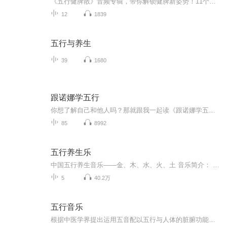
《五行健脾散》音频专辑，带你解锁健脾新姿势！11个音频，10个免费，1个付费，干货满满，诚意十足。免费音频围绕五行健脾散展开10个主题，系统讲解，让你轻松入门。付费音频《五行健脾散》深入剖析，10篇系统文章组合，助你彻底掌握。别犹豫，快来听歌学习...
12
1839
五行与养生
39
1680
跟诺娜学五行
你想了解自己和他人吗？那就跟我一起读《跟诺娜学五行》吧，每个人都会受益于五行，它可以帮助我们更好地理解人性，学会按纳自己，也接纳他人，或者说既允许自己做自己，也允许别人做自己。那么，人与人更和谐，世界会变得更美好！ 你是哪一行？有什么特征...
85
8992
五行养生乐
中国五行养生音乐——金、木、水、火、土 音乐简介： 中国医学界对于音乐产生的养生疗效，也有广泛的研究。根据《黄帝内经》的学说，中国五音（宫、商、角、徵、羽）的特性，正好与五行（金、木、水、火、土）有不谋而合之处。 《黄帝内经》说：“天...
5
40.2万
五行音乐
根据中医学界提出运用五音配以五行与人体的脏腑功能相联系，以调整人体功能的理念，利用声音通过听觉神经和人体皮肤窍穴直接作用于肝经和胆经，以帮助人体增加去甲肾上腺素的含量，同时，通过有规则声波能的和振，得以“按摩”脏腑，疏通经脉，起到强化免疫组织的作用。