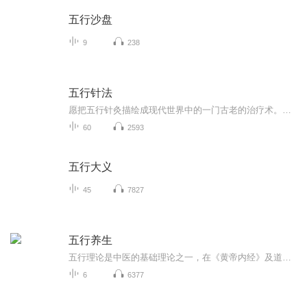
五行沙盘
9
238
五行针法
愿把五行针灸描绘成现代世界中的一门古老的治疗术。在我们更加关注于内心的充实，为实现、发挥自我最大潜力而努力之时，五行针灸绝对能赋予我们特别重要的意义，同时还让我们对灵魂所栖息之身体有更深入的理解。针之所及，能使身心两方趋于和谐。
60
2593
五行大义
45
7827
五行养生
五行理论是中医的基础理论之一，在《黄帝内经》及道家学说中都有说明。五行学说旨在描述事物的运动形式以及转化关系，是我国古代的取象比类学说，不是简单的五种元素，而是将万事万物按照性质归属到水火木金土五个项目中，与西方古代的地、水、火、风四元...
6
6377