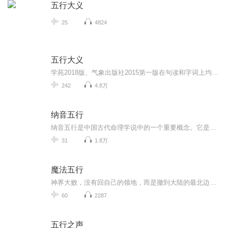
五行大义
25
4824
五行大义
学苑2018版、气象出版社2015第一版在句读和字词上均有很多错误。
242
4.8万
纳音五行
纳音五行是中国古代命理学说中的一个重要概念。它是根据古代音律学和五行学说相结合而产生的一种五行划分方法。纳音五行将六十甲子按照一定的规律分别归入金、木、水、火、土五行之中，每一五行又细分出六种不同的纳音组合，总共形成三十种纳音五行。音律...
31
1.8万
魔法五行
神界大败，没有回自己的领地，而是撤到大陆的最北边的生活，在也没有自称是神族，也渐渐的融入人类的生活。轩辕一战名动天下，当时的人类差不多全都放弃了魔法的修炼，以至于魔法一道穷途末路了，而产生一条全新的修炼之路，并且据称是可以修炼成神，这就...
60
2287
五行之声