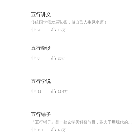
五行讲义
传统国学需发展弘扬，做自己人生风水师！
20
1.2万
五行杂谈
8
26万
五行学说
11
11.6万
五行铺子
「五行铺子」是一档玄学类科普节目，致力于用现代的眼光解读东西方文化智慧，用科学的态度看待东西方玄学术数，祛其糟粕，聊其精华，在节目中和大家一起去发现传统命理学和现代心理学的魅力所在
151
4.7万