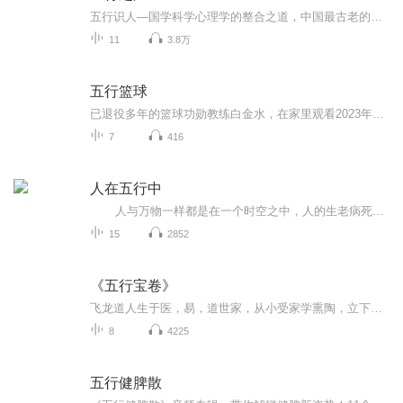
五行识人—国学科学心理学的整合之道，中国最古老的识人智慧，解决关系问题和身心唤醒的有效工具-打开眼睛来观察，敞开心灵来感受！学习瞬间看透人心的观象术，掌握快速识破心性的智慧经！独特的“五行识人”性格倾向测评支持生命唤醒技术，你还在等什么？
11
3.8万
五行篮球
已退役多年的篮球功勋教练白金水，在家里观看2023年男篮世界杯排位赛，中国队21分惨败菲律宾，突然高血压昏迷。好友武当三丰派道医传人陈天行到家探望时，萌发了用阴阳五行理念打造中国特色的篮球体系，振兴中国篮球,最终称霸世界篮坛。
7
416
人在五行中
人与万物一样都是在一个时空之中，人的生老病死及所有的生命状态，包括婚姻、家庭、子女、健康、财富、智慧等都会发生在时间与空间里。 生命的本身是可以观察、可以测量、反复验证的。希望大家在收听本节目后，能更清楚知道生命中哪些是可变的，哪些是不可变的。
15
2852
《五行宝卷》
飞龙道人生于医，易，道世家，从小受家学熏陶，立下修真渡人的弘愿。虽历经坎坷，行尽天涯路，却从未稍懈。随着修为与探索的深入，不禁慨叹学海无涯，道法无边。于是，便萌生了写此书的念头。希望能籍区区菲薄之功，助学者一臂之力，将道教三清派中的 《...
8
4225
五行健脾散