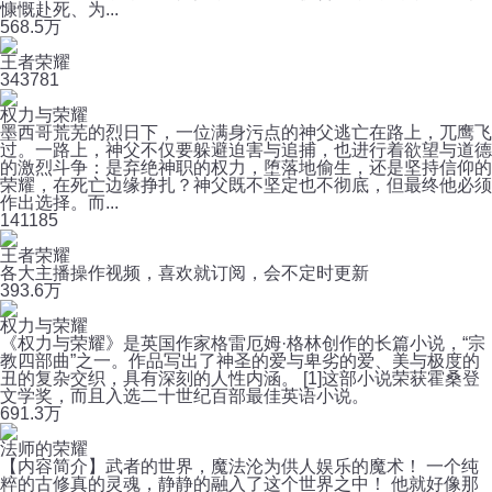
慷慨赴死、为...
56
8.5万
王者荣耀
34
3781
权力与荣耀
墨西哥荒芜的烈日下，一位满身污点的神父逃亡在路上，兀鹰飞
过。一路上，神父不仅要躲避迫害与追捕，也进行着欲望与道德
的激烈斗争：是弃绝神职的权力，堕落地偷生，还是坚持信仰的
荣耀，在死亡边缘挣扎？神父既不坚定也不彻底，但最终他必须
作出选择。而...
14
1185
王者荣耀
各大主播操作视频，喜欢就订阅，会不定时更新
39
3.6万
权力与荣耀
《权力与荣耀》是英国作家格雷厄姆·格林创作的长篇小说，“宗
教四部曲”之一。作品写出了神圣的爱与卑劣的爱、美与极度的
丑的复杂交织，具有深刻的人性内涵。 [1]这部小说荣获霍桑登
文学奖，而且入选二十世纪百部最佳英语小说。
69
1.3万
法师的荣耀
【内容简介】武者的世界，魔法沦为供人娱乐的魔术！ 一个纯
粹的古修真的灵魂，静静的融入了这个世界之中！ 他就好像那