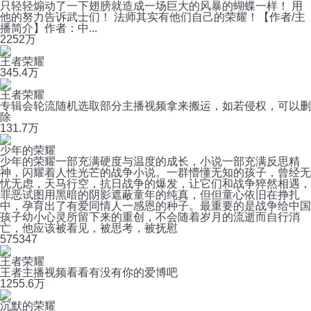
只轻轻煽动了一下翅膀就造成一场巨大的风暴的蝴蝶一样！ 用
他的努力告诉武士们！ 法师其实有他们自己的荣耀！【作者/主
播简介】作者：中...
225
2万
王者荣耀
34
5.4万
王者荣耀
专辑会轮流随机选取部分主播视频拿来搬运，如若侵权，可以删
除
13
1.7万
少年的荣耀
少年的荣耀一部充满硬度与温度的成长，小说一部充满反思精
神，闪耀着人性光芒的战争小说。一群懵懂无知的孩子，曾经无
忧无虑，天马行空，抗日战争的爆发，让它们和战争猝然相遇，
罪恶试图用黑暗的阴影遮蔽童年的纯真，但但童心依旧在挣扎
中，孕育出了有爱同情人一感恩的种子。最重要的是战争给中国
孩子幼小心灵所留下来的重创，不会随着岁月的流逝而自行消
亡，他应该被看见，被思考，被抚慰
57
5347
王者荣耀
王者主播视频看看有没有你的爱博吧
125
5.6万
沉默的荣耀