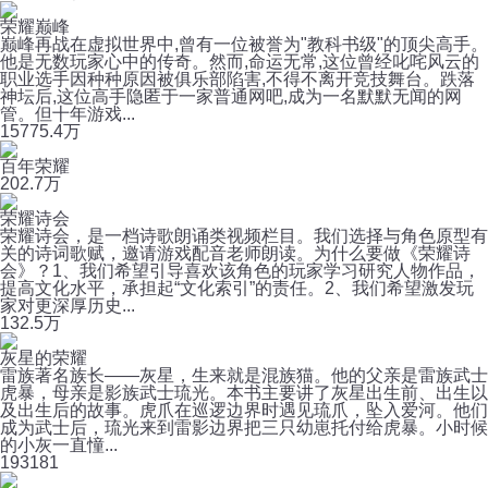
荣耀巅峰
巅峰再战在虚拟世界中,曾有一位被誉为"教科书级"的顶尖高手。
他是无数玩家心中的传奇。然而,命运无常,这位曾经叱咤风云的
职业选手因种种原因被俱乐部陷害,不得不离开竞技舞台。跌落
神坛后,这位高手隐匿于一家普通网吧,成为一名默默无闻的网
管。但十年游戏...
1577
5.4万
百年荣耀
20
2.7万
荣耀诗会
荣耀诗会，是一档诗歌朗诵类视频栏目。我们选择与角色原型有
关的诗词歌赋，邀请游戏配音老师朗读。为什么要做《荣耀诗
会》？1、我们希望引导喜欢该角色的玩家学习研究人物作品，
提高文化水平，承担起“文化索引”的责任。2、我们希望激发玩
家对更深厚历史...
13
2.5万
灰星的荣耀
雷族著名族长——灰星，生来就是混族猫。他的父亲是雷族武士
虎暴，母亲是影族武士琉光。本书主要讲了灰星出生前、出生以
及出生后的故事。虎爪在巡逻边界时遇见琉爪，坠入爱河。他们
成为武士后，琉光来到雷影边界把三只幼崽托付给虎暴。小时候
的小灰一直憧...
19
3181