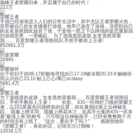
巅峰王者荣耀归来，开启属于自己的时代！
22
2万
荣耀王者
手游已经渐渐进入人们的日常生活中，其中尤以王者荣耀火热，
苏哲被自己的女友缠着打游戏，他早已放弃了游戏，没想到自己
的女友居然因此放弃了他，于是他一怒之下以绝强的姿态重新回
归游戏世界，一举崛起。 为了游戏里的皮肤,女友竟然背着
我…… 百星荣耀王者强势回归,手把手教你上王者!
852
661.3万
归途荣耀
32
945
荣耀循环
出于伱归于你08-17积极地寻找自己17-19破冰期20-23.9 触碰伱
而认识自己23.10 献上己心/离己ecstasy
568
1.4万
荣耀王者
为了游戏里的皮肤，女友竟然背着我……百星荣耀王者强势回
归，手把手教你上王者！ 长歌。 IOS一区绚烂刀锋的荣耀王
者，以101星最先问鼎榜首的位置，却在暑假结束之后神秘失
踪。 国服上榜关羽、国服上榜花木兰，在高手云集的IOS一区有
着“最强上单”的称号，只可惜这位神秘高手，已经有整整两个月
的时间没有上线了。 “这次，要出手了吗？” 感谢您收听
《荣耀王者》，喜欢的话，记得关注订阅呦！
120
16.1万