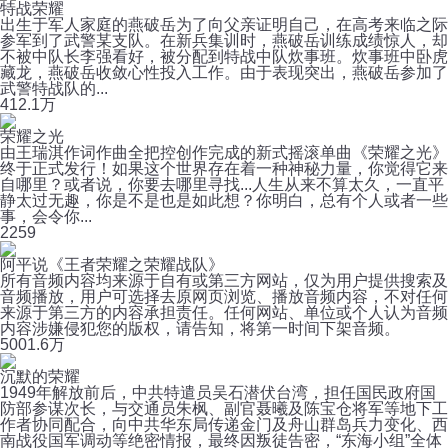
特战荣耀
出生于军人家庭的燕破岳为了向父亲证明自己，在高考来临之际
参军到了武警某支队。在新兵集训时，燕破岳训练成绩惊人，却
不被中队长李强看好，被分配到特战中队炊事班。炊事班中卧虎
藏龙，燕破岳收敛心性投入工作。由于表现突出，燕破岳参加了
武警特战队的...
41
2.1万
荣耀之光
由王瑞淇作词作曲全把控创作完成的新式摇滚单曲《荣耀之光》
终于正式发行！如果这个世界存在着一种神秘力量，你觉得它来
自哪里？或者说，你要去哪里寻找...人生从来不算太久，一直平
静太过无趣，你是不是也是如此想？你明白，总有个人或者一些
事，会令你...
2
259
阿平说《王者荣耀之荣耀战队》
所有音频内容均来源于自有或第三方网站，仅为用户提供搜索及
音频播放，用户可选择去原网页浏览、播放音频内容，不对任何
来源于第三方的内容承担责任。任何网站、单位或个人认为音频
内容涉嫌侵犯您的版权，请告知，将第一时间下架音频。
500
1.6万
沉默的荣耀
1949年解放前后，中共特遣员吴石潜伏台湾，担任国民政府国
防部参谋次长，与交通员朱枫、副官聂曦及陈宝仓将军等地下工
作者协同配合，向中共华东局传递金门及舟山群岛兵力变化、西
南战役国军调动等绝密情报，最终因叛徒告密，“东海小组”全体