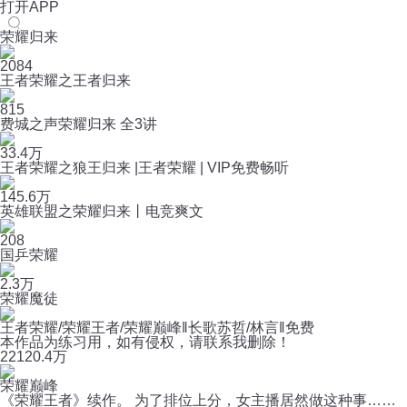
打开APP
荣耀归来
2084
王者荣耀之王者归来
815
费城之声荣耀归来 全3讲
33.4万
王者荣耀之狼王归来 |王者荣耀 | VIP免费畅听
145.6万
英雄联盟之荣耀归来丨电竞爽文
208
国乒荣耀
2.3万
荣耀魔徒
王者荣耀/荣耀王者/荣耀巅峰‖长歌苏哲/林言‖免费
本作品为练习用，如有侵权，请联系我删除！
221
20.4万
荣耀巅峰
《荣耀王者》续作。 为了排位上分，女主播居然做这种事……