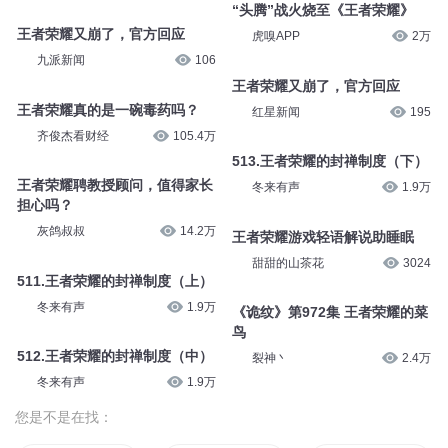
掉掉
31.5万
老街中的痞子 327王者荣耀
音君而遇文化传媒
11.5万
坏蛋四 3904 捍卫王者荣耀
播者刺心_伍哈剧社
2911
王者荣耀——皇帝们的夸夸群！
大力丸儿
6.2万
“头腾”战火烧至《王者荣耀》
虎嗅APP
2万
王者荣耀又崩了，官方回应
九派新闻
106
王者荣耀又崩了，官方回应
红星新闻
195
王者荣耀真的是一碗毒药吗？
齐俊杰看财经
105.4万
513.王者荣耀的封禅制度（下）
冬来有声
1.9万
王者荣耀聘教授顾问，值得家长
担心吗？
灰鸽叔叔
14.2万
王者荣耀游戏轻语解说助睡眠