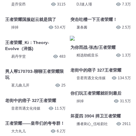
翠微居士95
335
酷匠听书
31.7万
王者荣耀最高暴击21万，最
林音-神曲降临-王者荣耀
是乔安昂
3115
DJ迷人瑾
7.3万
王者荣耀国服赵云就是我了
突击吐槽一下王者荣耀！
掉掉
53.4万
薯条酱
2.5万
王者荣耀_Ki：Theory-
为你而战-张杰/王者荣耀
Evolve（淬炼)
精选助眠音乐
1.3万
易丹学堂
483
老街中的痞子 327王者荣耀
男人帮170703-聊聊王者荣耀限
音君而遇文化传媒
134.5万
玩
茗儿曲儿开
25
你们玩王者荣耀就听到最后