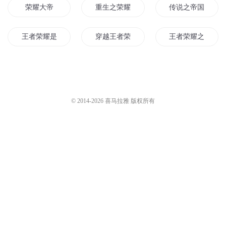
甜甜的山茶花
3024
511.王者荣耀的封禅制度（上）
冬来有声
1.9万
《诡纹》第972集 王者荣耀的菜
鸟
裂神丶
2.4万
512.王者荣耀的封禅制度（中）
冬来有声
1.9万
您是不是在找：
荣耀大帝
重生之荣耀战神
传说之帝国荣耀
王者荣耀是为你的荣耀
穿越王者荣耀之王者系统
王者荣耀之西游
世界荣耀第一人
王者荣耀之至尊王者
荣耀圣战
路过的荣耀
我的荣耀有你
王者荣耀之重生大
© 2014-
2026
喜马拉雅 版权所有