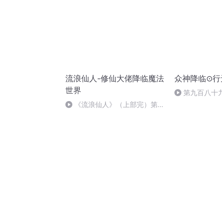
流浪仙人-修仙大佬降临魔法
众神降临⊙行
世界
第九百八十
《流浪仙人》（上部完）第
960集