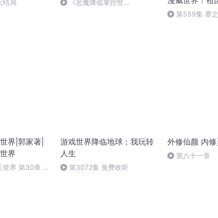
漫威世界︱祖
章大结局
《恶魔降临掌控世
界》-01373
第559集 赛
有我红蜘蛛便有天
世界|郭家著|
游戏世界降临地球；我玩转
外修仙颜 内修
世界
人生
第八十一章
世界 第30章 我
第3072集 免费收听
事情