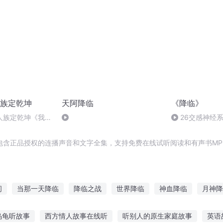
族定乾坤
天阿降临
《降临》
人族定乾坤《我,
26交感神经系
花
包含正品授权的连播声音和文字全集，支持免费在线试听阅读和有声书MP
间
当那一天降临
降临之战
世界降临
神血降临
月神降
之女王
武帝降临
三国降临
斗罗之王者降临
星子降临
乌龟听故事
西方情人故事在线听
听别人的原生家庭故事
英语