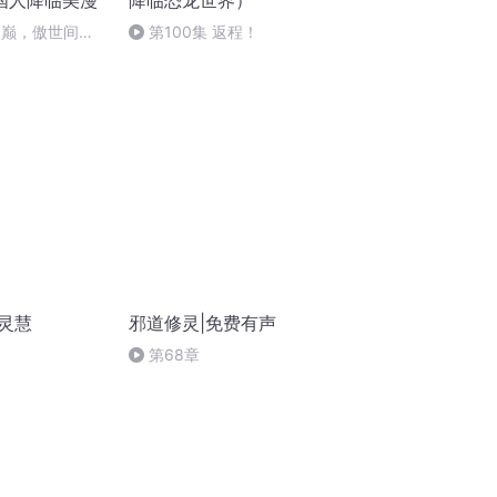
国人降临美漫
降临恐龙世界）
之巅，傲世间，
第100集 返程！
……威震...
灵慧
邪道修灵|免费有声
第68章