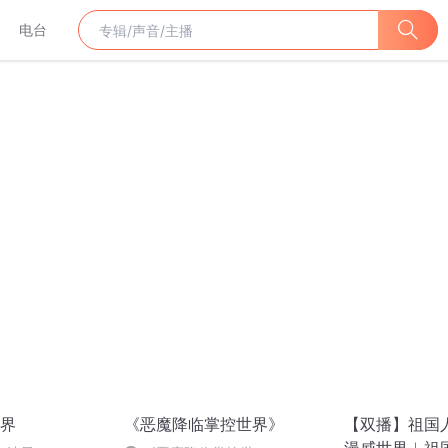
电台
界
《恶魔降临掌控世界》
【双播】祖国