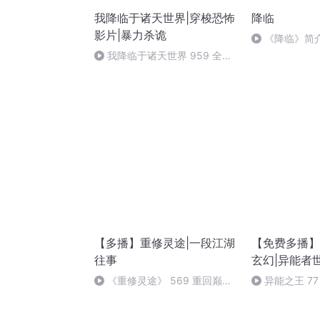
我降临于诸天世界|穿梭恐怖
降临
影片|暴力杀诡
《降临》简介
我降临于诸天世界 959 全人
类住在我心里（大结局）
【多播】重修灵途|一段江湖
【免费多播】
往事
玄幻|异能者
《重修灵途》 569 重回巅峰
异能之王 7
（完结）