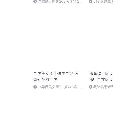
降临诸天世界268疯狂的女王
612 最终
们（完）
异界美女图 | 修灵异能 ＆
我降临于诸天
奇幻英雄世界
我行走在诸天
《异界美女图》-第228集-小
我降临于诸天
哥哥，双修吗？（完）
能为你们做的