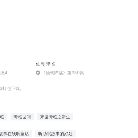
仙朝降临
统4
《仙朝降临》第359集
3打包下载。
临
降临世间
末世降临之新生
神降临了
末世降临系统
古武魔女降临
故事在线听童话
听助眠故事的好处