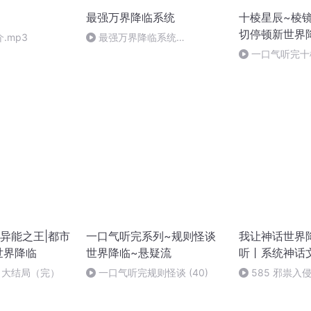
最强万界降临系统
十棱星辰~棱
切停顿新世界降
.mp3
最强万界降临系统
278（完）
一口气听完十棱
异能之王|都市
一口气听完系列~规则怪谈
我让神话世界
世界降临
世界降临~悬疑流
听丨系统神话
7 大结局（完）
一口气听完规则怪谈 (40)
585 邪祟入
结）