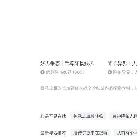
妖界争霸 | 武尊降临妖界
降临异界：人
武尊降临妖界 (860)
降临异界：
异界之王》片
喜马拉雅为您推荐修灵界之降临世界的精选专辑，
神武之血月降临
灵神降临人
您是不是在找：
末世之君王降临
末世降临音
唐僧讲故事在线听
从前有个
最新搜索推荐：