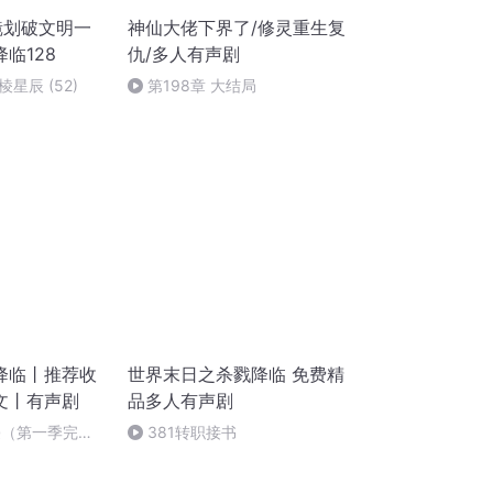
镜划破文明一
神仙大佬下界了/修灵重生复
临128
仇/多人有声剧
星辰 (52)
第198章 大结局
降临丨推荐收
世界末日之杀戮降临 免费精
文丨有声剧
品多人有声剧
侵（第一季完
381转职接书