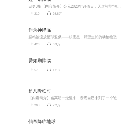
日更3集【内容简介】公元2020年9月9日，天道智能“鸿蒙”携《神话》来到地球，开启了神话修炼的时代。任何人都有资格进入神话世界进行修炼，成佛成圣，永生不朽。秦阳，重生而来，只为弥补缺憾，吐尽心中不平，快意恩仇，君临天下。【作者/主播简介】作者...
210
98.8万
作为神降临
赵鸣被流放星球监狱——核废星，野蛮生长的动植物恐怖凶险。拥有基因工程系统的他，却将这里视作天堂。整颗星球都是实验场。筛选物种，演化文明，基因进化，解放枷锁。一只红蚁威仪从容：“先有古蚁后有天！”一只金蝇振翅呼啸：“吾起东方称神皇，太阳之...
426
6.9万
爱如期降临
57
1713
超凡降临时
【内容简介】当高明一觉醒来，发现自己来到了一个诡异的地方时，他知道，有些不同寻常的事情，发生了。这里曾经是众神的伊甸园，是地狱魔鬼的深渊炼狱，是天庭正神的凌霄宝殿，也是十殿阎王的幽冥黄泉，是一，也是万，是神话，也是现实。但首先，要做的就...
203
2.2万
仙帝降临地球