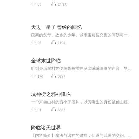
83
24.9万
天边一星子 曾经的回忆
疏离的父母、故乡的少年、城市里短暂交集的阿姨每一个人物都令人联想到自己的亲人、童年的玩伴、可爱的陌生人等亲切原初的记忆。在作者淡淡的描摹与累积的细节间，可以触摸到生活的柔软质地，看见生命的粗粝沟壑。 生活中虽然有烦扰，但身处热闹人间，总有一些深藏的温暖、隐约的牵绊，如天边的一颗星子，指引人心。
26
1194
全球末世降临
听到身后塑料方便面袋被揉捏发出嘁嘁喳喳的声音，甄笑杨嘴角爬上了一丝微笑。尽管知道现在不是嘲笑队友的最佳时机，但还是头也不回的道：“心大是一种病，得治”。眼睛却依旧盯着不远处那辆路虎揽胜，七月的TJ市，就像蒸笼，不知是否因为天热，额头不断渗...
170
8297
坑神榜之邪神降临
一个来自山村的穷小子段帅，以旁听生的身份被仙山炼丹大师看中，被选作丹童。由于被城主之子针对和被仙山最美的美女青睐，得罪了几乎仙山所有的年轻一代的青年才俊。被陷害被追杀，段帅就像打不死的小强，一步步的机缘巧合下，获得两大圣主收为弟子，并传...
91
3667
降临诸天世界
【内容简介】魔法与诸神的碰撞，仙道与武道的交织。在这无尽的世界中，便有无尽的可能，降临，降临，降临......见证与征服。【作者/主播简介】作者：龙升云霄，网络小说作家。主播：四时欢喜【购买须知】1、部分集数可免费试听，具体以专辑播放页为准。2、...