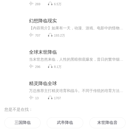
269
6.5万
幻想降临现实
【内容简介】如果有一天，动漫、游戏、电影中的怪物，降临到了现实中……【作者/主播简介】作者：宝可梦，网络小说作家。主播：爸爸的故事汇。【购买须知】1、部分集数可免费试听，具体以专辑播放页为准。2、版权归原作者所有，严禁翻录成任何形式，严禁在...
707
193.2万
全球末世降临
当末世忽然来临，人性的黑暗彻底爆发，昔日的繁华烟消云散。人如草芥，命比纸薄。想要在这样的世界中活下去，就只能比别人更狠，更强。甄笑杨在末世中崛起，在看透人性与利益的同时，也一步步走向最巅峰。
296
8.1万
精灵降临全球
万总推荐主打精灵培育和战斗。不同于传统的培育方法，刷新你的认知，却又是那么的真实合理。新奇的战斗和战术安排，原来战斗还可以这么打，让你永远猜不到结果。欢迎挑刺。
13
1707
您是不是在找：
三国降临
武帝降临
末世降临音之女王