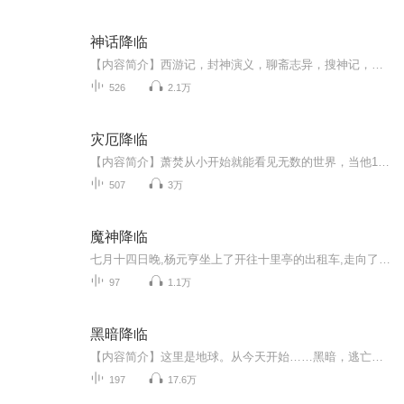
神话降临
【内容简介】西游记，封神演义，聊斋志异，搜神记，山海经……这些古老的神魔传记，原来竟然是某些神魔世界，与现实世界发生接触时被人留下的零星记载。邵阳，从一个普通学生，逐步接触到一个个神魔世界，探索隐秘时光之中的历史，挖掘背后真相，逐渐成长...
526
2.1万
灾厄降临
【内容简介】萧焚从小开始就能看见无数的世界，当他18岁时，通往其它世界的大门终于在一个无足轻重的早上，被他推开。盘旋在君士坦丁堡上空的巨龙，逡巡于雾都伦敦街头的人造怪物，徘徊在纽约废墟里的恶魔，振翅在东京街巷的告死乌鸦。这些历史中的历史，...
507
3万
魔神降临
七月十四日晚,杨元亨坐上了开往十里亭的出租车,走向了独属于他的故事,一个层层谜团的故事。
97
1.1万
黑暗降临
【内容简介】这里是地球。从今天开始……黑暗，逃亡，灾难，瘟疫，病毒，甚至于魔鬼……这些都将是地球的主旋律。人类？勉强苟活，将变成一种奢望！但是，或许有可能，你会由一名普通学生，变成魔法师；亦或者，你本来是个待业青年，但你有可能成为一名战...
197
17.6万