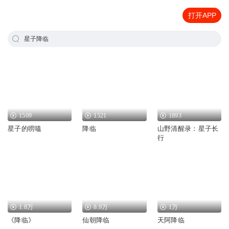
打开APP
星子降临
1509
1521
1893
星子的唠嗑
降临
山野清醒录：星子长
行
1.8万
8.9万
1万
《降临》
仙朝降临
天阿降临