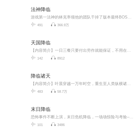
法神降临
游戏第一法神的林克率领他的团队干掉了版本最终BOSS深渊领主诺萨玛斯，出现了一个游戏CG。CG非常简陋，无穷无尽的虚空，虚空中一个自称是光辉之主的黯淡光球。“林克，你愿意拯救黑暗笼罩的费罗曼大陆吗？”光辉之主问。这么高大上、伟光正的任务，现实里...
491
366.9万
天国降临
【内容简介】一日三餐只要付出劳作就能保证，不用在担心怪物和敌人是否会来掠劫之中惶惶，能够以负担得起的价钱在市场中买到各种衣食住行用品，有一个出门在外可以保证自己安全的身份，有一个让匪徒和强盗退避的国家……对于埃拉西亚的众生来说，这样的国...
142
8912
降临诸天
【内容简介】叶晨穿越一万年时空，重生至人类纵横诸天万界的大降临时代，借助随同穿越的属性加点异能，纵横诸天万界。【作者/主播简介】作者：三丈红尘，网络小说作家。主播：DJ萧然【购买须知】1、本作品为付费有声书，前40集为免费试听，购买成功后，即...
483
58.7万
末日降临
恐怖事件不断上演，末日危机降临，一场场惊险与考验-----欢迎关注主播微信公众号《文娱新星系》 解锁更多新领域 新动态主播不光做音频，还有更多你意想不到的业务奥
101
3486