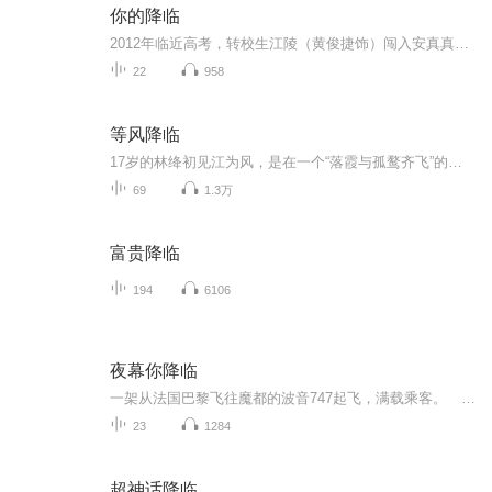
你的降临
2012年临近高考，转校生江陵（黄俊捷饰）闯入安真真（尹蕊饰）的世界，手机意外连通了2024年的“老江”。安真真在“老江”的指引下接近少年江陵，试图干预未来，却引发闺蜜邱倩（黄昕越饰）的误解。看似离奇的相遇确将江陵和安真真的命运捆绑在了一起，在...
22
958
等风降临
17岁的林绛初见江为风，是在一个“落霞与孤鹜齐飞”的黄昏。 他是肆意生长的野草，而她是一株温室的花，漫长的暗恋就此展开。 她只敢用38.6℃的ID给他点歌，远远旁观，偷偷想念。 毕业来临，彼此没有一句告别，他们各自去往不同的城市。 收拾东西的时候，...
69
1.3万
富贵降临
194
6106
夜幕你降临
一架从法国巴黎飞往魔都的波音747起飞，满载乘客。 经济舱中。 叶勋笑呵呵的看了看待了半年的城市，矗立在维纳河畔的埃菲尔铁塔逐渐缩小，即将变成蚂蚁。 他收回视线，看向窗外，虎目中闪过希冀之色。 手中把玩着一块深蓝色玉佩，温柔抚摸着。...
23
1284
超神话降临