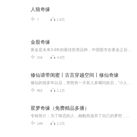
人狼奇缘
7
1.8万
金股奇缘
黄金是未来3-4年的最佳投资品种，中国股市在黄金之后会接续这个身份，带给我们长牛，幅度会远远超过以往，时间会创造历史，带来财富的暴利神话操作及合作联系助理薇亻言 goldgosling
216
4.9万
修仙请带闺蜜丨古言穿越空间丨修仙奇缘
修仙的很多年以后，突然有一天有人多嘴问妖后，“小人听说魔界那位第一夫人是你的好姐妹？”妖后闻言，柳眉倒竖，杏眼圆瞪，“屁的好姐妹，她抢了我男人！”这话一出口，一旁俊美无双的男人，把双眼从手上的书缓缓挪开，淡淡撇了她一眼，问话的人就觉得殿...
852
1.1万
星梦奇缘（免费精品多播）
专辑简介：为了暗恋的人，她毅然放弃了自己的梦想，投身娱乐圈，却不料阴差阳错的成了天王巨星的同门师妹，霸道总裁的神秘情人。和这样两个男人扯上关系，注定了这是一场又一场的爱恨纠葛，最终，她究竟会情归何处.....作者简介：宁七七，知名的小说作家，代表作《星梦奇缘》《顾总娇宠替身妻》《心尖宠》《闪婚总裁替身妻》等...
149
1.2万