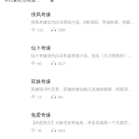
年代重生|空间|甜宠|
缘
全文免费
侠凤奇缘
侠凤奇缘近代白话章回小说。6卷38回。李涵秋著。初载1916年《新闻报》附刊《快活林》(上海)。1918年新闻报馆出版单行本。卷首有同年2月至4月徐枕亚、程瞻庐、周瘦鹃、中浣东野、陆律西、李寿熙、严独鹤、作者等8篇序文,以及姚民哀、朱大可等多人题诗、题词...
213
7258
仙卜奇缘
仙卜奇缘清代白话长篇世情小说。初名《大刀得胜传》,全称《仙卜奇缘全传》。八卷四十回。题“吴毓恕撰”,吴毓恕生平不详。成书于清光绪年间。现存主要版本有清光绪二十三年(1897)上海书局石印本,藏首都图书馆。1994年中央民族学院出版社“馆藏足本明清小说...
60
2517
双姝奇缘
苏婉瑶与叶芷萱，穿越的修仙痴儿灵魂的碰撞，到底演绎出怎样的奇缘仙途？
13
401
兔爱奇缘
【内容简介】大龄宅女韩兔兔，本是花城里一个天真烂漫，无忧无虑的姑娘，因为来到蓉城，住进了一个叫兔梦男生宿舍的寝室，一场心酸而又啼笑皆非的故事开始在生活中上演……韩兔兔的到来，先是让杯具熊夜夜难眠……随后又是让一向脾气沉稳的招钰恨得咬牙切...
38
1541