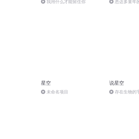
我用什么才能留住你
悉达多童年
醒
星空
说星空
未命名项目
存在生物的