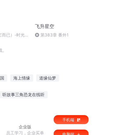
飞升星空
它而已）-时光男
第383章 番外1
诗集
载。
国
海上情缘
道缘仙梦
千古奇缘
缘生缘起
此修缘自不由人
听故事三角恐龙在线听
说给听的人听的歌曲
奇缘聊斋故事在线听
手机端
企业版
员工学习，企业买单
电脑端