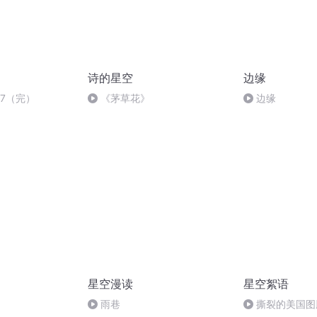
诗的星空
边缘
87（完）
《茅草花》
边缘
星空漫读
星空絮语
雨巷
撕裂的美国图