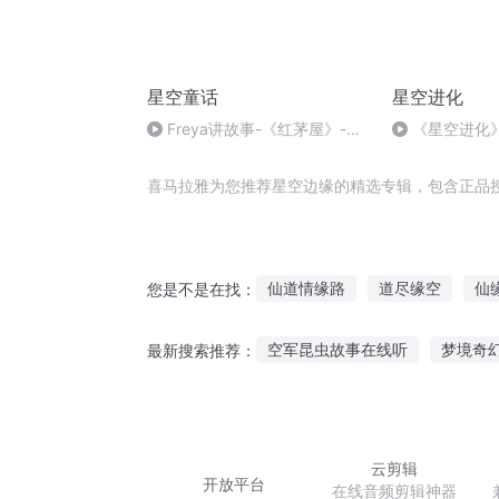
星空童话
星空进化
Freya讲故事-《红茅屋》-一
《星空进化》
年又一年
喜马拉雅为您推荐星空边缘的精选专辑，包含正品
仙道情缘路
道尽缘空
仙
您是不是在找：
末日重生之缘起之战
回梦之
空军昆虫故事在线听
梦境奇
最新搜索推荐：
缘不过缘
回梦奇缘
边缘
故事科幻音频在线听
老外大
听故事推荐歌曲大全视频
蜜
云剪辑
开放平台
在线音频剪辑神器