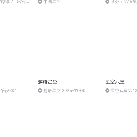
的故事7：出宫觉
中国星宿
番外：第15集
越语星空
星空武皇
宇宙天体1
越语星空 2025-11-09
星空武皇第4
结束（完）