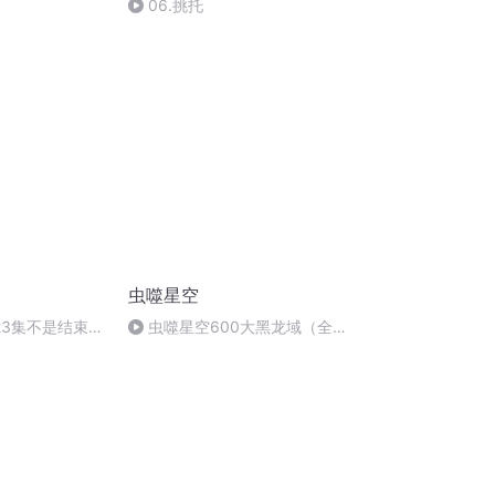
06.挑托
虫噬星空
23集不是结束的
虫噬星空600大黑龙域（全书
终）