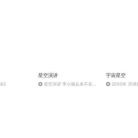
决山姆大叔
星空演讲
宇宙星空
83
星空演讲 李小璐从来不在乎
2050年 月
别人的看法, 执意去做自己喜欢
享版
的事情就好