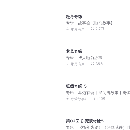
赶考奇缘
专辑：
故事会【睡前故事】
2.7万
那月有声
龙凤奇缘
专辑：
成人睡前故事
1.6万
那月有声
狐痴奇缘-5
专辑：
耳边有诡丨民间鬼故事丨奇
谈丨午夜故事丨胆小勿入
156
欣荣故事汇
第02回,拼死获奇缘5
专辑：
《指剑为媒》（经典武侠）