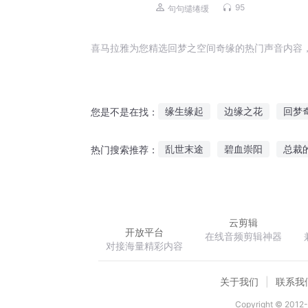
生 小说
95
句句缱绻缓
喜马拉雅为您精选回梦之空间奇缘的热门声音内容
缘生缘起
边缘之花
回梦
您是不是在找：
缘来缘去缘如刀
道尽缘空
乱世末途
碧血崇阳
总裁
热门搜索推荐：
海上情缘
缘归三国
我能收集情绪
豪门帝少别烦
云剪辑
开放平台
在线音频剪辑神器
对接海量精彩内容
关于我们
联系我
Copyright © 2012-