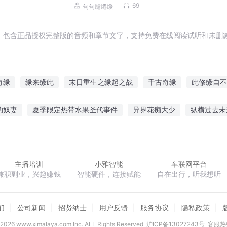
生 小说
69
句句缱绻缓
，包含正品授权完整版的音频和章节文字，支持免费在线阅读试听和未删减
奇缘
缘来缘此
末日重生之缘起之战
千古奇缘
此修缘自不
千古情缘
三世情缘之梦落缘起第一世
缘不过缘
仙缘同归
的奴妻
夏季限定热带水果圣代事件
异界花痴大少
纵横过去未
我
仙剑奇侠传之后续
网游之圣光骑士
三国孔明传
魔王重
主播培训
小雅智能
车联网平台
兼职副业，兴趣赚钱
智能硬件，连接赋能
自在出行，听我想听
们
公司新闻
招贤纳士
用户反馈
服务协议
隐私政策
2026
www.ximalaya.com lnc. ALL Rights Reserved
沪ICP备13027243号
客服热线