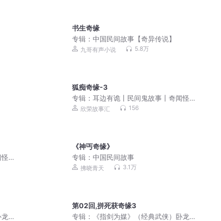
书生奇缘
专辑：
中国民间故事【奇异传说】
5.8万
九哥有声小说
狐痴奇缘-3
专辑：
耳边有诡丨民间鬼故事丨奇闻怪
谈丨午夜故事丨胆小勿入
156
欣荣故事汇
《神丐奇缘》
闻怪
专辑：
中国民间故事
3.1万
拂晓青天
第02回,拼死获奇缘3
卧龙
专辑：
《指剑为媒》（经典武侠）卧龙