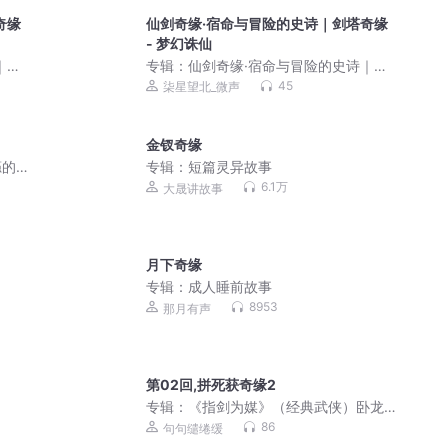
奇缘
仙剑奇缘·宿命与冒险的史诗｜剑塔奇缘
- 梦幻诛仙
｜剑
专辑：
仙剑奇缘·宿命与冒险的史诗｜剑
塔奇缘
45
柒星望北_微声
金钗奇缘
瘾的
专辑：
短篇灵异故事
态炎
6.1万
大晟讲故事
月下奇缘
专辑：
成人睡前故事
8953
那月有声
第02回,拼死获奇缘2
专辑：
《指剑为媒》（经典武侠）卧龙
生 小说
86
句句缱绻缓