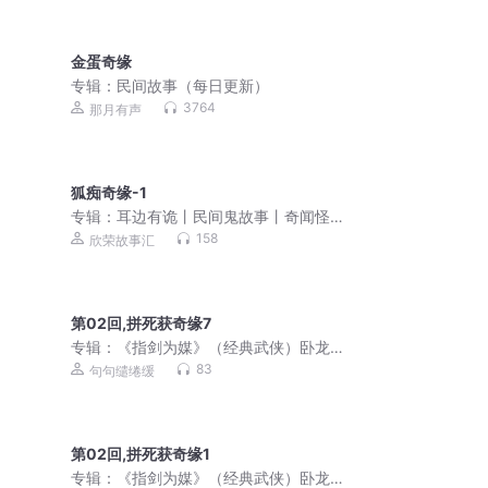
金蛋奇缘
专辑：
民间故事（每日更新）
3764
那月有声
狐痴奇缘-1
专辑：
耳边有诡丨民间鬼故事丨奇闻怪
谈丨午夜故事丨胆小勿入
158
欣荣故事汇
第02回,拼死获奇缘7
专辑：
《指剑为媒》（经典武侠）卧龙
生 小说
83
句句缱绻缓
第02回,拼死获奇缘1
专辑：
《指剑为媒》（经典武侠）卧龙