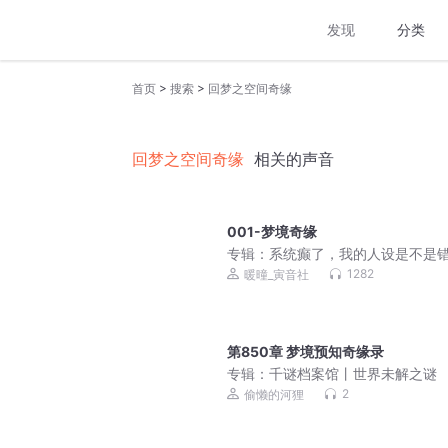
发现
分类
>
>
首页
搜索
回梦之空间奇缘
回梦之空间奇缘
相关的声音
001-梦境奇缘
专辑：
系统癫了，我的人设是不是
了？丨穿书丨系统丨傲娇丨搞笑
1282
暖曈_寅音社
第850章 梦境预知奇缘录
专辑：
千谜档案馆丨世界未解之谜
2
偷懒的河狸