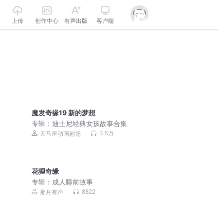
上传
创作中心
有声出版
客户端
魔发奇缘19 新的梦想
专辑：
迪士尼经典女孩故事合集
3.5万
天马座动画剧场
花狸奇缘
专辑：
成人睡前故事
8822
那月有声