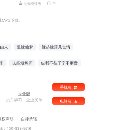
生 小说
78
句句缱绻缓
MP3下载。
由人
道缘仙梦
缘起缘落几世情
仙道情缘路
仙武奇缘
星空边缘
来
技能熔炼师
纵我不往子宁不嗣音
生在校园
异界使徒成长史
手机端
企业版
员工学习，企业买单
电脑端
版权声明
自律承诺
：400-838-5616