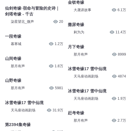
剑塔奇缘 - 剑心
柒星望北_微声
45
柒星望北_微声
46
金钗奇缘
仙剑奇缘·宿命与冒险的史诗｜
大晟讲故事
6.1万
剑塔奇缘 - 千古
柒星望北_微声
20
撒尿奇缘
剌为为
11.4万
一段奇缘
暮寒城
1.2万
月下奇缘
那月有声
8999
山间奇缘
那月有声
1.8万
冰雪奇缘17 雪中仙境
天马座动画剧场
4874
山野奇缘
那月有声
5981