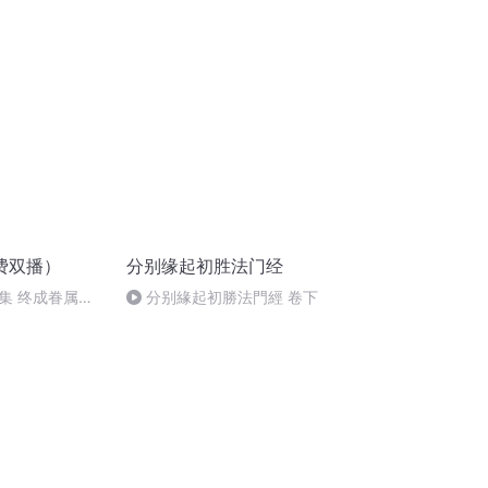
费双播）
分别缘起初胜法门经
2集 终成眷属
分别緣起初勝法門經 卷下
继续关注汤圆下