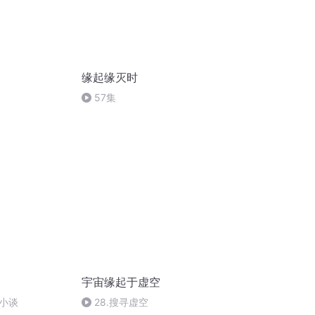
缘起缘灭时
57集
起
宇宙缘起于虚空
小谈
28.搜寻虚空