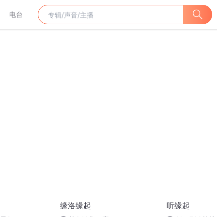
电台
缘洛缘起
听缘起