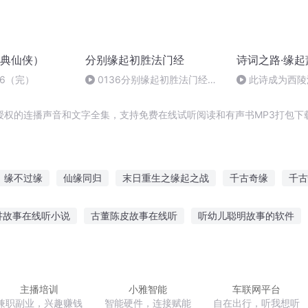
典仙侠）
分别缘起初胜法门经
诗词之路·缘起
26（完）
0136分别缘起初胜法门经二
此诗成为西陵
卷002-003
谈
授权的连播声音和文字全集，支持免费在线试听阅读和有声书MP3打包下
缘不过缘
仙缘同归
末日重生之缘起之战
千古奇缘
千古
武奇缘
星空边缘
缘来缘去缘如刀
三世情缘之梦落缘起第一世
讲故事在线听小说
古董陈皮故事在线听
听幼儿聪明故事的软件
回梦之空间奇缘
都值得你听
哈尼恋爱故事在线听
听岳飞故事的感受
离谱晚安
气听的故事视频
女声恋爱故事在线听
主播培训
小雅智能
车联网平台
兼职副业，兴趣赚钱
智能硬件，连接赋能
自在出行，听我想听