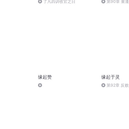
了凡四训收官之日
第90章 重逢
缘起赞
缘起于灵
第92章 反