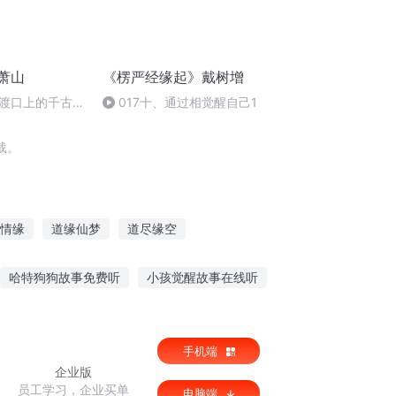
萧山
《楞严经缘起》戴树增
渡口上的千古美
017十、通过相觉醒自己1
载。
情缘
道缘仙梦
道尽缘空
边缘之花
海上情缘
哈特狗狗故事免费听
小孩觉醒故事在线听
故事在线听
听莫言讲人生故事
手机端
企业版
员工学习，企业买单
电脑端