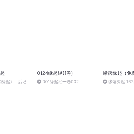
起
0124缘起经(1卷)
缘落缘起（免
缘起》--后记
001缘起经一卷002
缘落缘起 16
（大结局）欢迎
一本新书