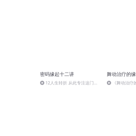
密码缘起十二讲
舞动治疗的缘
12人生转折 从此专注这门学
《舞动治疗的
科