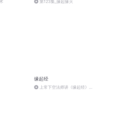
艺术
第123集_缘起缘灭
缘起经
上常下空法师讲《缘起经》及
相关答疑(下)