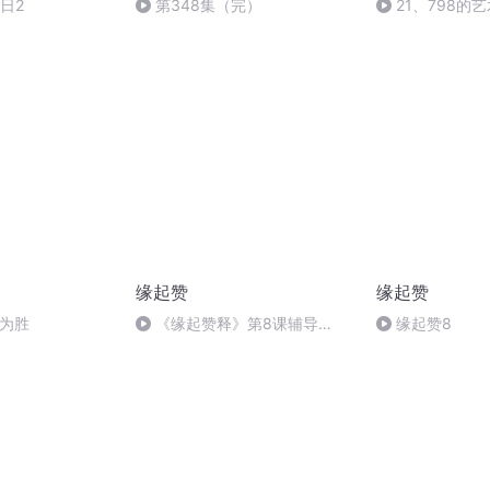
日2
第348集（完）
21、798的
缘起赞
缘起赞
败为胜
《缘起赞释》第8课辅导
缘起赞8
2018年10月13日