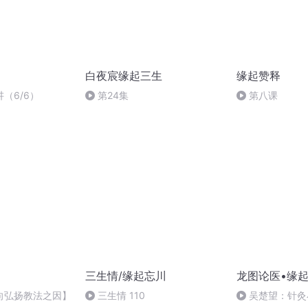
白夜宸缘起三生
缘起赞释
（6/6）
第24集
第八课
三生情/缘起忘川
龙图论医•缘
向弘扬教法之因】
三生情 110
吴楚望：针灸