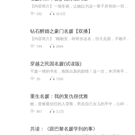
【内容简介】一场车祸，让她以为这一辈子所有的一切都因此而画上了句号，却没想到命运之神神奇的莅临在了她的身上。她重生了！从此她决定掌握自己的人生，夺回属于她自己的一切！却不想复仇路上遇到了他……从此，她以为只有黑暗的复仇生活中多了一缕灿烂阳光。【主播简介】薄荷甜糕，有声小说播讲者，代表作品《名媛归来，晏少宠你没商量》【作者简介】轻陌，代表作品《名媛归来，晏少宠你没商量》【购买须知】1、《名媛归来，晏少宠你没商量》为付费有声书，单集0.2喜币，日更2集。前31集为免...
332
35.6万
钻石醉婚之豪门名媛【双播】
【内容简介】 “顾吻安，听听你这名，但凡见面，不吻不安生？”彼时，他嗓音慵懒，眼神狷郁。 她以名媛的高贵优雅扬名，以新晋女导演的才华让人拜服，她的乖更是名媛圈典范。 男人矜贵薄唇一扯，“十八岁就秘密纹身也叫乖？”【作者/主播简介】作者简介：...
744
2694
穿越之民国名媛(试读版)
千篇一律的书名，推陈出新的剧情！这一次，本浮将手伸向时尚圈~(hhh)女主沈浮(同名纯属巧合)是21世纪的时尚界女魔头，砸中吊顶灯穿进狗血民国小说，成为被重生女主折磨报复致死的女配沈浮。全书侧重独立自主发展打造时尚帝国，主角光环浓重，有男主一枚风流倜傥，却不邪魅狂狷，愿意默默支持和尊重女主的事业。感情戏不多，不腻歪绝对不腻歪！
20
7260
重生名媛：我的复仇很优雅
她，曾被最信任的人背叛，死在自己女儿的手中，心碎而绝望。然而一场意外，她死而复生，迎来崭新的人生。复仇的火焰在心中熊熊燃烧，她亲手将那个曾让她心碎的男人送入牢狱，看着“好姐妹”远走异国，无所畏惧地踏上复仇之路。面对亲人的健康与幸福，她誓...
867
3.2万
共读：《跟巴黎名媛学到的事》