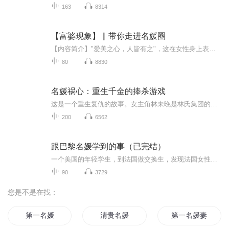
163
8314
【富婆现象】▏带你走进名媛圈
【内容简介】"爱美之心，人皆有之"，这在女性身上表现的尤为明显。 莎士比亚说过：上帝创造女人一张脸，女人又给自己一张脸。当今社会，随着经济的发展，女性的地位也在逐渐提高，她们的经济实力更是不容忽视！她们可以在理性的时候，买一些经济实用的生活...
80
8830
名媛祸心：重生千金的捧杀游戏
这是一个重生复仇的故事。女主角林未晚是林氏集团的千金，前世被自己伪善狠毒的继姐林雨欣及其党羽设计陷害，不仅名誉扫地、众叛亲离，最终惨死，更连累林氏集团破产，父亲含恨而终……重生归来，林未晚带着前世的记忆和滔天恨意，步步为营，以“捧杀”为...
200
6562
跟巴黎名媛学到的事（已完结）
一个美国的年轻学生，到法国做交换生，发现法国女性的生活艺术和自己习惯的有着天差地别。法国式的生活艺术显然更有品质、更优雅、更精致。她写下对自己最有冲击的20项重要发现。 这是一本从外部观察法国女性生活艺术的图书，好看实用，文笔见解都不落俗套...
90
3729
您是不是在找：
第一名媛
清贵名媛
第一名媛妻