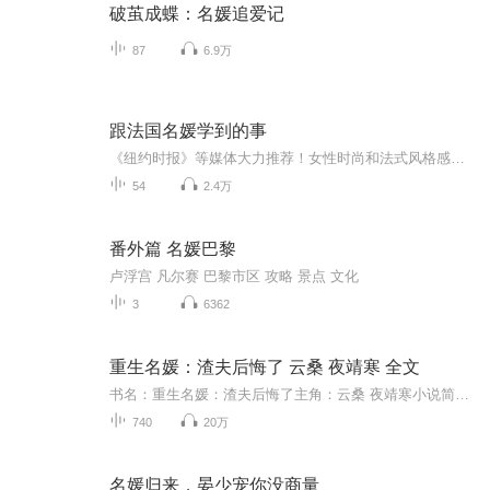
破茧成蝶：名媛追爱记
87
6.9万
跟法国名媛学到的事
《纽约时报》等媒体大力推荐！女性时尚和法式风格感兴趣的人的必读之作，一本书将巴黎式风情和时尚搬回家！一个美国的年轻学生，到法国做交换生，发现法国女性的生活艺术和自己习惯的有着天差地别。法国式的生活艺术显然更有品质，更优雅，更精致。她写下...
54
2.4万
番外篇 名媛巴黎
卢浮宫 凡尔赛 巴黎市区 攻略 景点 文化
3
6362
重生名媛：渣夫后悔了 云桑 夜靖寒 全文
书名：重生名媛：渣夫后悔了主角：云桑 夜靖寒小说简介： 云桑爱夜靖寒，爱的满城皆知。 却被夜靖寒亲手逼的孩子没了，家破人亡，最终声名狼藉，惨死在他眼前。 直到真相一点点揭开，夜靖寒回过头才发现，那个总是跟在他身后，笑意嫣然的女子，再也找不回来了 …… 1、该专辑免费收听。 2、小说的文字版已经全部都更新完了。由于音频节目更新的比较慢，如想快速阅读小说文字版的全部章节，请在微信中搜索公众号【汽车读书网】，并在公众号中回复：【书名】，关注后，便可快速免费阅读小说文字版全集...
740
20万
名媛归来，晏少宠你没商量