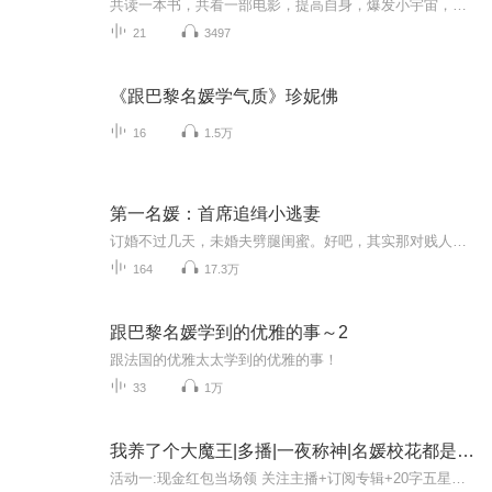
共读一本书，共看一部电影，提高自身，爆发小宇宙，惠及身边人。播主简介：月方。杂家：写公号，玩微博，做社群，又做主播，高级说法是尝试，流行说法为超越，其实就是玩而已，自创月方客厅，职场人呼“厅长”，江湖人称“厅主”。
21
3497
《跟巴黎名媛学气质》珍妮佛
16
1.5万
第一名媛：首席追缉小逃妻
订婚不过几天，未婚夫劈腿闺蜜。好吧，其实那对贱人在更早之前就暗度陈仓了。 要解除婚约，渣男不同意，奶奶更不同意。 不同意毛啊，这是她的婚姻。 离家出走，邂逅极品美男。 什么？他就是堂堂韩氏集团首席！不过和她有半毛钱关系？ 当然有关系！ 她是他失忆的落跑新娘……
164
17.3万
跟巴黎名媛学到的优雅的事～2
跟法国的优雅太太学到的优雅的事！
33
1万
我养了个大魔王|多播|一夜称神|名媛校花都是我的
活动一:现金红包当场领 关注主播+订阅专辑+20字五星好评+2张月票+转发微博抖音、朋友圈、小红书等等社交平台，半小时后凭截图可领取红包1元(前100名听友，先到先得领完即止，删掉转发无效哦~)活动二: 送月票赢好礼月票达500，解锁3天加更2集，月票总榜前3...