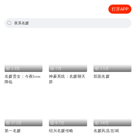
打开APP
夜系名媛
1.3万
7万
1.5万
名媛贵女：今夜boss
神豪系统：名媛聊天
双面名媛
降临
群
17.2万
6.7万
3.8万
第一名媛
绍兴名媛传略
名媛风流/彭斌