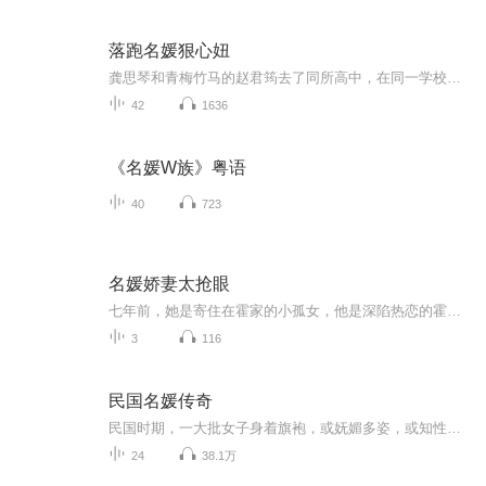
落跑名媛狠心妞
龚思琴和青梅竹马的赵君筠去了同所高中，在同一学校，同一班级，围绕他们演绎出跌宕起伏的青春少女的爱恋故事，共三十三集。本专辑为免费订阅，欢迎听众朋友收听。
42
1636
《名媛W族》粤语
40
723
名媛娇妻太抢眼
七年前，她是寄住在霍家的小孤女，他是深陷热恋的霍家二公子。 她在青春萌动的时候爱上这个大自己八岁的男人，却成为了推他热恋女友堕楼的凶手。 七年后，她是风情美丽的海外记者，他是霍家独当一面的继承人。 狭路重逢，她对他视而不见，他却时时出现，不经意间掐断她一枝又一枝的桃花。 慕浅弯唇浅笑：“霍先生到底想怎么样？” 向来沉稳平和、疏离禁欲的霍靳西缓缓将烟圈吐在她脸上：“想睡你。” “睡我？”慕浅扬眉，“你那六岁大的儿子同意吗？” * 七年前，风刀霜剑，四面环敌，他冷面无情，逼她离开...
3
116
民国名媛传奇
民国时期，一大批女子身着旗袍，或妩媚多姿，或知性博学，走上历史大舞台，留下许多耐人寻味的故事……
24
38.1万