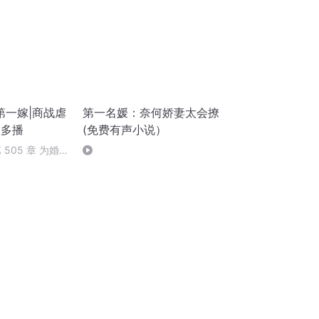
第一嫁|商战虐
第一名媛：奈何娇妻太会撩
I多播
(免费有声小说）
505 章 为婚