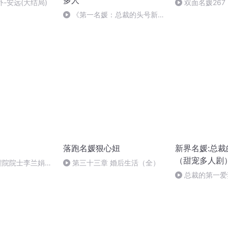
多人
外-安远(大结局)
双面名媛26
《第一名媛：总裁的头号新
妻》479（HE-我爱你，尽我余
生的所有能力给你幸福）
落跑名媛狠心妞
新界名媛:总
（甜宠多人剧
程院院士李兰娟
第三十三章 婚后生活（全）
总裁的第一爱
暖宠《重生后佛
大佬》限免中！