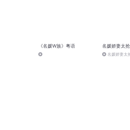
《名媛W族》粤语
名媛娇妻太抢
名媛娇妻太