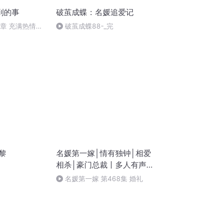
到的事
破茧成蝶：名媛追爱记
十一章 充满热情的
破茧成蝶88-_完
黎
名媛第一嫁│情有独钟│相爱
相杀│豪门总裁丨多人有声
剧
名媛第一嫁 第468集 婚礼