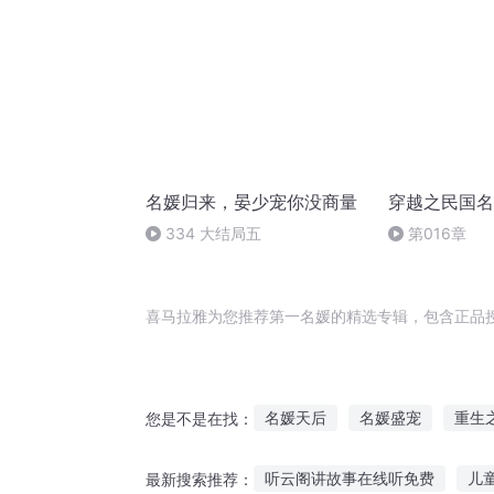
名媛归来，晏少宠你没商量
穿越之民国名
334 大结局五
第016章
喜马拉雅为您推荐第一名媛的精选专辑，包含正品
名媛天后
名媛盛宠
重生
您是不是在找：
名媛三国
重生之名媛女医
听云阁讲故事在线听免费
儿
最新搜索推荐：