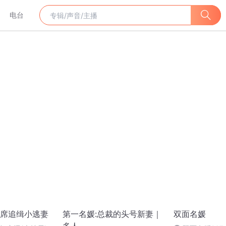
电台
席追缉小逃妻
第一名媛:总裁的头号新妻｜
双面名媛