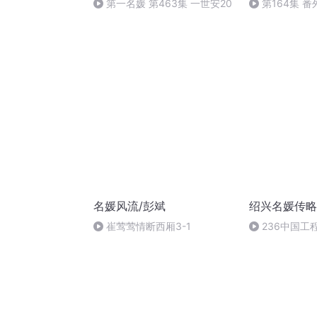
第一名媛 第463集 一世安20
第164集 番
名媛风流/彭斌
绍兴名媛传略
崔莺莺情断西厢3-1
236中国工
（完）