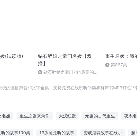
媛(试读版)
钻石醉婚之豪门名媛【双
重生名媛：我
播】
第867集
钻石醉婚之豪门744最高的追
求（完）
授权的连播声音和文字全集，支持免费在线试听阅读和有声书MP3打包下
之名媛
重生之媛来为你
大汉红媛
元媛的古代重生
夜系名
重生之美妻名媛
第一名媛妻
清贵名媛
重生未来之名媛
童听的故事100集
13岁睡觉听的故事
变成鬼魂故事在线听
超