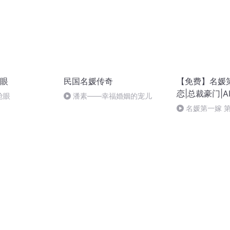
眼
民国名媛传奇
【免费】名媛
恋|总裁豪门|A
抢眼
潘素——幸福婚姻的宠儿
名媛第一嫁 第 
礼齐聚