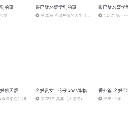
到的事
跟巴黎名媛学到的事
跟巴黎名媛学
秘气质
第20章:充满热情的人生（结
NO.21 第
束）
人生
媛聊天群
名媛贵女：今夜boss降临
番外篇 名媛巴
叔叔温柔点1月9
第221章 真相（大结局）
巴黎-下集