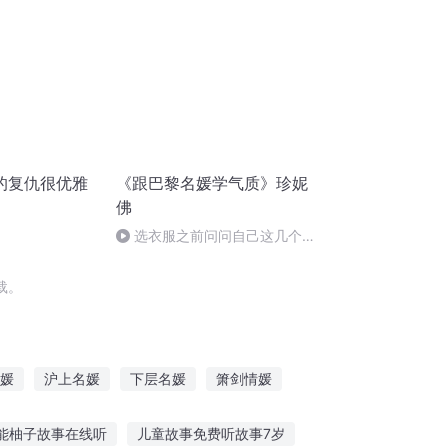
的复仇很优雅
《跟巴黎名媛学气质》珍妮
佛
选衣服之前问问自己这几个问
题
载。
媛
沪上名媛
下层名媛
箫剑情媛
新媛媛和琬琬
史上第一名媛
能柚子故事在线听
儿童故事免费听故事7岁