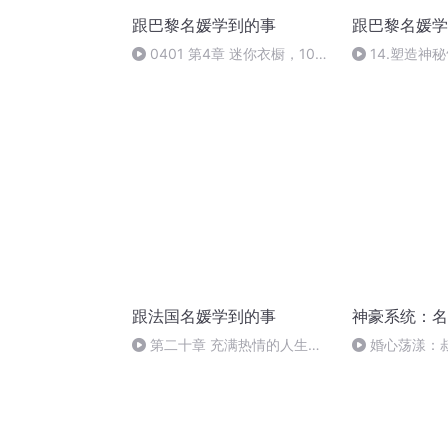
跟巴黎名媛学到的事
跟巴黎名媛学
0401 第4章 迷你衣橱，10件
14.塑造神
单品穿出格调
跟法国名媛学到的事
神豪系统：名
第二十章 充满热情的人生
婚心荡漾：
（完）
日不见不散