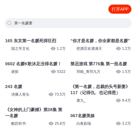
打开APP
第一名媛妻
165 东京第一名媛死得壮烈
“你才是名媛，你全家都是名媛”
国之学文化
1.2万
把酒言欢酒满天
1.2万
0602 名媛K歌沐足没得名媛！
禁忌游戏 第776集 第一批名媛
谢探
5322
羽糕_青羽九方
1.5万
243 名媛
《第一名媛，总裁的头号新妻》
117（记得仇、也记得恩）
演播人骨头
73.5万
鹿九_
9.4万
《女神的上门豪婿》第28集 第
一名媛
067名媛美姝
酷匠听书
25.8万
白夜剧场
3.2万