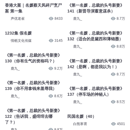
香港大案｜名媛蔡天凤碎尸烹尸
《第一名媛，总裁的头号新妻》
案 第一集
141（新晋导演蓄意谋杀）
声优老崔
8433
鹿九_
8.7万
1232集 假名媛
《第一名媛，总裁的头号新妻》
132（适合的是黛西和薄锦墨）
情栀文化传媒
3145
鹿九_
8.8万
《第一名媛，总裁的头号新妻》
130（你有生气的资格吗？）
《第一名媛，总裁的头号新妻》
142（是啊，都是我以为！）
鹿九_
9.2万
鹿九_
8.7万
《第一名媛，总裁的头号新妻》
139（你不用拿钱来羞辱我）
《第一名媛，总裁的头号新妻》
137（停车场的神秘人）
鹿九_
8.6万
鹿九_
8.5万
《第一名媛，总裁的头号新妻》
122（告诉我，盛绾绾去哪
民国名媛（40）
了？）
白熊寒霄
4501
鹿九_
9.8万