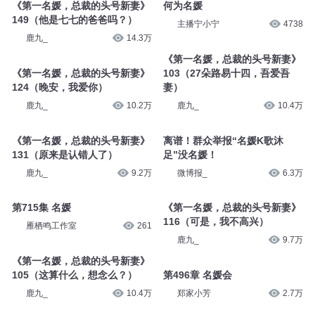
《第一名媛，总裁的头号新妻》
何为名媛
149（他是七七的爸爸吗？）
主播宁小宁
4738
鹿九_
14.3万
《第一名媛，总裁的头号新妻》
《第一名媛，总裁的头号新妻》
103（27朵路易十四，吾爱吾
124（晚安，我爱你）
妻）
鹿九_
10.2万
鹿九_
10.4万
《第一名媛，总裁的头号新妻》
离谱！群众举报“名媛K歌沐
131（原来是认错人了）
足”没名媛！
鹿九_
9.2万
微博报_
6.3万
第715集 名媛
《第一名媛，总裁的头号新妻》
116（可是，我不高兴）
雁栖鸣工作室
261
鹿九_
9.7万
《第一名媛，总裁的头号新妻》
105（这算什么，想念么？）
第496章 名媛会
鹿九_
10.4万
郑家小芳
2.7万