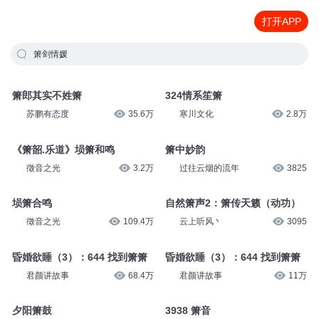
打开APP
箫剑情媛
箫郎其实不姓箫
324情系笙箫
苏鹏有态度
35.6万
寒川文化
2.8万
《箫韶.乐道》埙箫和鸣
箫中妙韵
徵音之光
3.2万
过往云烟的流年
3825
埙箫合鸣
自然箫声2：箫传天籁（动功）
徵音之光
109.4万
云上听风丶
3095
昏婚欲睡（3）：644 找到箫箫
昏婚欲睡（3）：644 找到箫箫