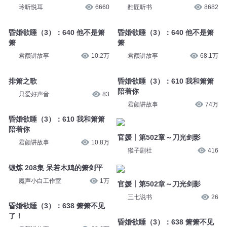
君颜讲故事
68.4万
君颜讲故事
11万
夕阳箫鼓
3938 箫音
玲听悦耳
6660
酷匠听书
8682
昏婚欲睡（3）：640 他不是箫
昏婚欲睡（3）：640 他不是箫
箫
箫
君颜讲故事
10.2万
君颜讲故事
68.1万
排箫之歌
昏婚欲睡（3）：610 我和箫箫
陪着你
只爱好声音
83
君颜讲故事
74万
昏婚欲睡（3）：610 我和箫箫
陪着你
官媛丨第502章～刀光剑影
君颜讲故事
10.8万
猴子剧社
416