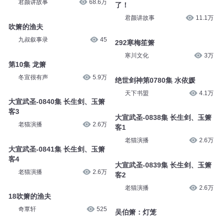
锻炼 208集 呆若木鸡的箫剑平
官媛丨第502章～刀光剑影
魔声小白工作室
1万
三七说书
26
昏婚欲睡（3）：638 箫箫不见
昏婚欲睡（3）：638 箫箫不见
了！
了！
君颜讲故事
68.6万
君颜讲故事
11.1万
吹箫的渔夫
292寒梅笙箫
九叔叙事录
45
寒川文化
3万
第10集 龙箫
绝世剑神第0780集 水依媛
冬宣很有声
5.9万
天下书盟
4.1万
大宣武圣-0840集 长生剑、玉箫
大宣武圣-0838集 长生剑、玉箫
客3
客1