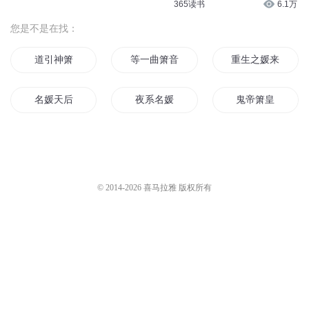
老猫演播
2.6万
老猫演播
2.6万
大宣武圣-0841集 长生剑、玉箫
大宣武圣-0839集 长生剑、玉箫
客4
客2
老猫演播
2.6万
老猫演播
2.6万
18吹箫的渔夫
吴伯箫：灯笼
奇覃轩
525
365读书
6.1万
您是不是在找：
道引神箫
等一曲箫音
重生之媛来为你
名媛天后
夜系名媛
鬼帝箫皇
青春的无音箫
情剑箫缘
斗罗之剑神箫魔