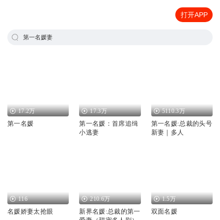
打开APP
第一名媛妻
17.2万
17.3万
5110.3万
第一名媛
第一名媛：首席追缉
第一名媛:总裁的头号
小逃妻
新妻｜多人
116
210.6万
1.5万
名媛娇妻太抢眼
新界名媛:总裁的第一
双面名媛