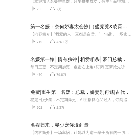
【欢迎加入名媛拼单群，只要拼单成功，宿主可获得相应数十倍奖励！】一顿奢华的下午茶、名牌包包、乃至穿过的旧丝袜……只有你想不到，没有名媛们拼不到。自此周岩靠着拼单群成功跻身富豪，香车美女，滚滚而来。 周岩：就让我来终结你们的虚荣人生吧，美女...
73
7万
第一名媛：奈何娇妻太会撩|（盛莞莞&凌霄）总裁甜宠男女双播
【内容简介】“我爱的人一直都是白雪。”一句话，一场逃婚，让海城第一名媛盛莞莞沦为笑话，六年的付出最终只换来一句“对不起”。盛莞莞浅笑，“我知道他一定会回来的，但是这一次，我不想再等了。”父亲车祸昏迷不醒，奸人为上位种种逼迫，为保住父亲辛...
719
426.1万
名媛第一嫁│情有独钟│相爱相杀│豪门总裁丨多人有声剧
每日三更，不定期加更，点击右上角+订阅 更新抢先听哦 内容简介一场关于阴谋与商战关于争夺和猎爱的故事。他的人生道路顺得连老天都看不过去。随着一个不可告人的惊天秘密意外曝光，他的世界，全部失衡。好友反目，危情告急，相恋十年的女友离他而去，他不...
470
79.8万
免费|重生第一名媛：总裁，娇妻别再逃|古代言情&豪门恩怨&重生
稳定日更5集，不定期爆更，AI主播良心又迷人，订阅追更不迷路！ 【内容简介】 前世因秦时娅重病，不得不上门去莫家寻求帮助，却被莫家人百般羞辱。他们羞辱她如乞丐一般乞求不属于自己的东西，看她就如同看一条狗！重活一世，她不再去求别人，既然他们...
502
2.3万
名媛归来，晏少宠你没商量
【内容简介】一场车祸，让她以为这一辈子所有的一切都因此而画上了句号，却没想到命运之神神奇的莅临在了她的身上。她重生了！从此她决定掌握自己的人生，夺回属于她自己的一切！却不想复仇路上遇到了他……从此，她以为只有黑暗的复仇生活中多了一缕灿烂阳光。【主播简介】薄荷甜糕，有声小说播讲者，代表作品《名媛归来，晏少宠你没商量》【作者简介】轻陌，代表作品《名媛归来，晏少宠你没商量》【购买须知】1、《名媛归来，晏少宠你没商量》为付费有声书，单集0.2喜币，日更2集。前31集为免...