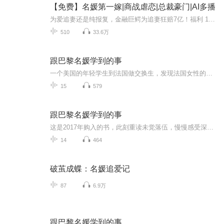
【免费】名媛第一嫁|商战虐恋|总裁豪门|AI多播
为爱追妻还是纯报复，金融巨鳄为追妻狂赔7亿！福利 1，首发60，日更5，每日早上7点更新2，月票到50，加更10集，月票100加更15集3，播放量首次超30万，加更10集4，听友打赏，并有五星的专辑评价+1张月票的小耳朵可为其冠名更新主播专辑介绍 1.即将见面的是...
510
33.6万
跟巴黎名媛学到的事
一个美国的年轻学生到法国做交换生，发现法国女性的生活艺术和自己习惯的有着天差地别，法式生活艺术显然更有品质、更优雅、更精致。她写下对自己最有冲击的20项重要发现。这是一本从外部观察法国女性生活艺术的图书，好看实用，文笔见解都不落俗套。原版...
15
579
跟巴黎名媛学到的事
这是2017年购入的书，此刻重读未觉落伍，慢慢感受深深受益，希望用录音的形式督促自己重新学习并分享大家。
14
464
破茧成蝶：名媛追爱记
87
6.9万
跟巴黎名媛学到的事