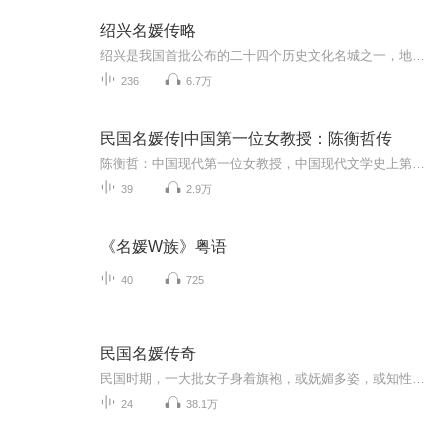
绍兴名媛传略
绍兴是我国首批公布的二十四个历史文化名城之一，地灵人杰，名人荟萃。数千年来，涌现了大禹、勾践、王羲之、贺知章、陆游、徐渭、蔡元培、鲁迅、周恩来、竺可桢等一大批名垂千古、蜚声中外的著名人士，也涌现出了一大批名彪史册、万古流芳的杰出女性。绍...
236
6.7万
民国名媛传|中国第一位女教授：陈衡哲传
陈衡哲：中国现代第一位女教授，中国现代文学史上第一位女作家，中国早期的女留学生之一，北大第一位女教授，女学者、作家、诗人任鸿隽之妻、胡适“早期的同志”…… 事业，家庭、爱情，友情在她身上得到了完满的统一 她是中国知识女性与中国妇女界...
39
2.9万
《名媛W族》粤语
40
725
民国名媛传奇
民国时期，一大批女子身着旗袍，或妩媚多姿，或知性博学，走上历史大舞台，留下许多耐人寻味的故事……
24
38.1万