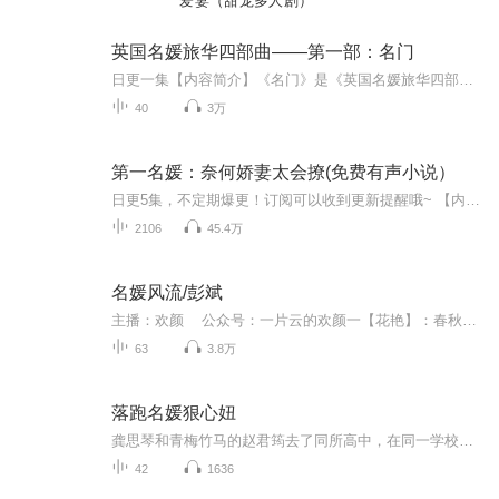
爱妻（甜宠多人剧）
英国名媛旅华四部曲——第一部：名门
日更一集【内容简介】《名门》是《英国名媛旅华四部曲》的第一部。故事始于辛亥前后，作者刚由剑桥毕业，追随父母脚步重回中国，在北京创办贵族女校。作者以两个世交的士大夫家庭宫家与骆家为故事载体，记录了满汉两个家族的家庭生活及身处时代转折的他们...
40
3万
第一名媛：奈何娇妻太会撩(免费有声小说）
日更5集，不定期爆更！订阅可以收到更新提醒哦~ 【内容简介】 海城名媛盛莞莞，与残疾青年慕斯青梅竹马，十六岁生日宴上，她毅然选择他为终身伴侣。六年深情，却在婚礼当天遭遇晴天霹雳——慕斯的青梅白雪现身，揭露盛家旧事。慕斯逃婚，盛莞莞的爱情如梦...
2106
45.4万
名媛风流/彭斌
主播：欢颜 公众号：一片云的欢颜一【花艳】：春秋时代，哪家夫人为情生？西施貂蝉，千古绝唱虞美人，文君沽酒，谁是曹操流泪人！柔情贞烈，西域和亲汉公主⋯⋯。 二【花恵】：罗敷若兰，《陌上桑》与《璇玑图》，惊天动地，窈娘殉身写贞情，江东二乔...
63
3.8万
落跑名媛狠心妞
龚思琴和青梅竹马的赵君筠去了同所高中，在同一学校，同一班级，围绕他们演绎出跌宕起伏的青春少女的爱恋故事，共三十三集。本专辑为免费订阅，欢迎听众朋友收听。
42
1636