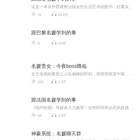
这是一本从外部观察法国女性生活艺术的图书，好看实用，文笔见解都不落俗套。
21
14.4万
跟巴黎名媛学到的事
6
2108
名媛贵女：今夜boss降临
女主洛翎就要登上人生巅峰的时刻，却突然家道中落，洛翎却阴差阳错的嫁给了洛家的死对头北城第一公子薛少霆，本文有宅斗、有文斗、有武斗，还有狗血的职场斗，是居家旅行快速听书的必备之选，不费脑、不烧脑，反正从小学生到年轻的老年人都可以听听。
220
1.3万
跟法国名媛学到的事
《纽约时报》等媒体大力推荐！女性时尚和法式风格感兴趣的人的必读之作，一本书将巴黎式风情和时尚搬回家！一个美国的年轻学生，到法国做交换生，发现法国女性的生活艺术和自己习惯的有着天差地别。法国式的生活艺术显然更有品质，更优雅，更精致。她写下...
54
2.4万
神豪系统：名媛聊天群