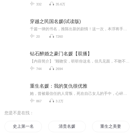
332
35.6万
穿越之民国名媛(试读版)
千篇一律的书名，推陈出新的剧情！这一次，本浮将手伸向时尚圈~(hhh)女主沈浮(同名纯属巧合)是21世纪的时尚界女魔头，砸中吊顶灯穿进狗血民国小说，成为被重生女主折磨报复致死的女配沈浮。全书侧重独立自主发展打造时尚帝国，主角光环浓重，有男主一枚风流倜傥，却不邪魅狂狷，愿意默默支持和尊重女主的事业。感情戏不多，不腻歪绝对不腻歪！
20
7260
钻石醉婚之豪门名媛【双播】
【内容简介】 “顾吻安，听听你这名，但凡见面，不吻不安生？”彼时，他嗓音慵懒，眼神狷郁。 她以名媛的高贵优雅扬名，以新晋女导演的才华让人拜服，她的乖更是名媛圈典范。 男人矜贵薄唇一扯，“十八岁就秘密纹身也叫乖？”【作者/主播简介】作者简介：...
744
2694
重生名媛：我的复仇很优雅
她，曾被最信任的人背叛，死在自己女儿的手中，心碎而绝望。然而一场意外，她死而复生，迎来崭新的人生。复仇的火焰在心中熊熊燃烧，她亲手将那个曾让她心碎的男人送入牢狱，看着“好姐妹”远走异国，无所畏惧地踏上复仇之路。面对亲人的健康与幸福，她誓...
867
3.2万
您是不是在找：
史上第一名媛
清贵名媛
重生之美妻名媛