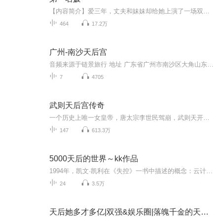
【内容简介】爱三年，丈夫和妹妹却给她上演了一场双重背叛。仓皇逃走，杀人灭口，意外重生，眨眼之间，时间过了三年。三年，父亲心脏病发身亡，哥哥坠机而死，母亲被关进精神病院，渣男却一飞冲天，春风得意。公司，亲人，她一无所有。人生末路，为了报仇...
464
17.2万
广州-南沙天后宫
音频来源于链景旅行 地址 广东省广州市南沙区大角山东南麓 票价描述 暂无 开放时间 08:00~18:00 乘车信息 暂无
7
4705
武则天后宫传奇
一个历史上唯一女皇帝，唐太宗李世民驾崩，武则天开始展露头角。凭借着美貌与才智，她先后得到了唐高宗李治和唐太宗李世民的更多关注。风花雪月、权力欲望，她一步步爬上了皇位。她不仅智慧超群，更兼美貌绝伦。让我们走进这个女皇的韵事，讲述一个她后宫...
147
613.3万
5000天后的世界～kk作品
1994年，凯文·凯利在《失控》一书中描述的概念：云计算、物联网、虚拟现实、网络社区、网络经济……在2023年已成现实。凯文·凯利（Kevin Kelly），《连线》（Wired）杂志创始主编。在创办《连线》之前，是《全球概览》(The Whole Earth Catalog，乔布斯...
24
3.5万
天后她多才多亿|双强&娱乐圈|落魄千金的天后进化论