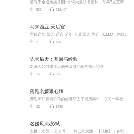
落魄千金逆袭娱乐圈~专辑大量听书福利，每早7点更新三集，有月票的小伙伴欢迎给专辑投喂~【故事简介】出生即巅峰的南曦，从小被团宠长大，谁知在她20岁突然家道中落。一时间，骄纵张扬的南曦沦为上流权贵们的笑柄。当人们都在等着，想看落难千金在娱乐圈里...
532
218.4万
马来西亚-天后宫
票价详情 暂无 适宜 全年 电话 暂无 简介 HELLO，您好，我是您旅行路上的小秘书，今天我将带您参观天后宫。天后宫位于马来西亚吉隆坡乐圣岭，主祭天后妈祖，由雪隆海南会馆筹建，于1987年建成，并于1989年开幕启用，是吉隆坡当地的标志性华人庙宇。 天后宫...
2
146
先天后天：基因与经验
对基因如何建造大脑来吸引经验的前沿论述
15
805
落跑名媛狠心妞
龚思琴和青梅竹马的赵君筠去了同所高中，在同一学校，同一班级，围绕他们演绎出跌宕起伏的青春少女的爱恋故事，共三十三集。本专辑为免费订阅，欢迎听众朋友收听。
42
1636
名媛风流/彭斌
主播：欢颜 公众号：一片云的欢颜一【花艳】：春秋时代，哪家夫人为情生？西施貂蝉，千古绝唱虞美人，文君沽酒，谁是曹操流泪人！柔情贞烈，西域和亲汉公主⋯⋯。 二【花恵】：罗敷若兰，《陌上桑》与《璇玑图》，惊天动地，窈娘殉身写贞情，江东二乔...