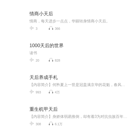
情商小天后
情商，每天进步一点点，华丽转身情商小天后。
3
366
1000天后的世界
读书
20
828
天后养成手札
【内容简介】何矜夏上一世是冠盖满京华的花魁，春风得意之时被妹妹害死。在一睁眼，她成了一位刚被女团剔除出去的二流明星。从此，甩起胳膊奔减肥，斗智斗勇斗绿茶，刀山火海任她闯，渣渣跪下唱征服！ 【作者/主播简介】作者：容焉，网络小说作家。主播：...
993
4万
重生机甲天后
【内容简介】身娇体弱易推倒，却有着3为对抗虫族百年的希望。重生归来，承受地狱般的锻炼，修正了最大的弱点，这一次，死的是虫族，还是虫族豢养的虫奴？【作者/主播简介】作者：爱吃松子，网络小说作家。主播：诺声文化—白白锅，男，2015年进入网配圈，...
308
6.1万