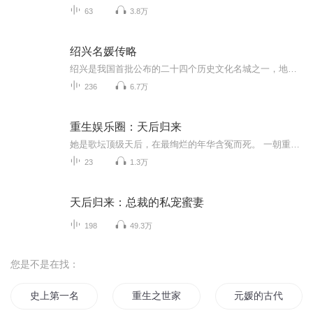
63
3.8万
绍兴名媛传略
绍兴是我国首批公布的二十四个历史文化名城之一，地灵人杰，名人荟萃。数千年来，涌现了大禹、勾践、王羲之、贺知章、陆游、徐渭、蔡元培、鲁迅、周恩来、竺可桢等一大批名垂千古、蜚声中外的著名人士，也涌现出了一大批名彪史册、万古流芳的杰出女性。绍...
236
6.7万
重生娱乐圈：天后归来
她是歌坛顶级天后，在最绚烂的年华含冤而死。 一朝重生，成为人人可欺的废柴练习生。失去了绝色容颜？ 没关系，她的天籁歌声让所有女星都望尘莫及 被嘲笑出身卑贱？ 没关系，她的真实身份尊贵到让全世界都颤抖 ———————————————— 一个歌坛天后，重生成废材练习生，重返巅峰故事。
23
1.3万
天后归来：总裁的私宠蜜妻
198
49.3万
您是不是在找：
史上第一名媛
重生之世家名媛
元媛的古代重生