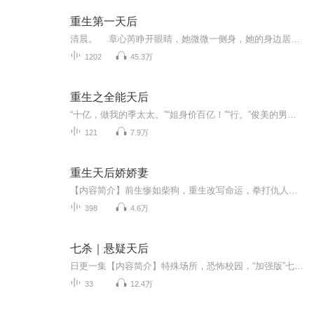
重生第一天后
清晨。 章心芮睁开眼睛，她微微一侧身，她的身边居然睡着一个肥头大耳的男人。 “啊……” 章心芮惊恐的叫喊声立刻填满了房间。 “你是谁？你怎么在这里？”章心芮飞快地站起身，她才发现此刻自己一丝不挂，她急忙拿起**单遮住自...
1202
45.3万
重生之全能天后
“十亿，做我的季太太。”“姐身价百亿！”“行。”俊美的男人紧逼向前。南希：“你要干什么？”“干你。”男人宠溺的眼神里闪过得逞的光，“你说的，百亿季太太。”南希：……是哪个瞎子说军帝大人冷酷无情，最关键还是性冷感的！？在人人崇尚文化娱乐，唯独东华文化没落的世界。她的出现，注定了宣扬东方之美。写小说、作歌曲、演电影、一举改变全民审美，成就无双传奇，登顶全球第一天后宝座。某一天，南希被签约进某人的娱乐公司。全民开始了花样式强行被喂狗粮的日常！双处，宠文爽文没文毛病！
121
7.9万
重生天后娇娇妻
【内容简介】前生惨如柴狗，重生改写命运，拳打仇人渣，脚踩小婊贝，新仇旧恨一起铲，誓做人生赢家笑哈哈。霸王火力全开宠妻不要脸，制霸娱乐圈之前先得用爱喂饱他！林霸王宠小芒果，爱小芒果，吃小芒果，谁惹我小媳妇我灭谁！陆小芒泥奏开，我自己来！林...
398
4.6万
七杀｜悬疑天后
日更一集【内容简介】特殊场所，恐怖校园，“加强版”七宗罪！不可思议的连环凶杀案再现江川大学。恐惧与谣言飞速蔓延着。传奇少女古小烟潜伏校园，秘密探索“七宗罪”谜题时反而掉进恶魔的游戏。遇害者接二连三地出现，警探罗天化身教师进入江川大学，一...
33
12.4万