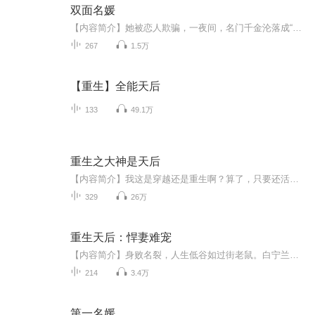
双面名媛
【内容简介】她被恋人欺骗，一夜间，名门千金沦落成“明码标价”的商品。而他是纽约黑帮老大，本是无意捧捧好友的“特殊卖场”，谁知，却被台上的她彪悍扯住领带，轻飘飘地说：“买走我，我就是那夜坏你兴致，打爆了你头的女人！”他冰冷的眼眸，瞬间燃烧...
267
1.5万
【重生】全能天后
133
49.1万
重生之大神是天后
【内容简介】我这是穿越还是重生啊？算了，只要还活着就好！台上是天后巨星，台下却是网游里的傲娇大神！不就是杀了几个黑粉吗？有必要这么大惊小怪的吗！反正你不说我不说，没人知道是我杀的，不是吗？【作者/主播简介】作者：阿0瑟，网络小说作家。主播...
329
26万
重生天后：悍妻难宠
【内容简介】身败名裂，人生低谷如过街老鼠。白宁兰从未想过她努力得来的人生会因为最爱的男人变的如此狼狈。 一朝重生，她定要虐渣男！虐贱女！吊打曾经伤害过她的所有人！【作者/主播简介】作者：小琉璃，网络小说作家。主播：欣然飞雨，喜马拉雅主播。...
214
3.4万
第一名媛