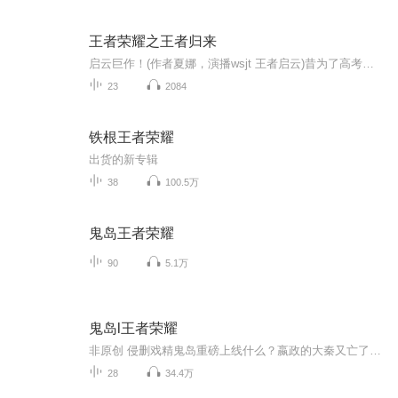
王者荣耀之王者归来
启云巨作！(作者夏娜，演播wsjt 王者启云)昔为了高考退出王者荣耀。却在朋友怂恿，在暗恋女神的打击下，我再次征程，决定王者归来！高级玩家、主播大神、职业选手一一被我踩在脚下。极品老师，丰满少...启云出品必是精品
23
2084
铁根王者荣耀
出货的新专辑
38
100.5万
鬼岛王者荣耀
90
5.1万
鬼岛l王者荣耀
非原创 侵删戏精鬼岛重磅上线什么？嬴政的大秦又亡了？原来是鬼岛惹的祸
28
34.4万