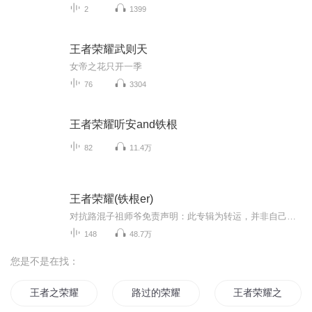
2
1399
王者荣耀武则天
女帝之花只开一季
76
3304
王者荣耀听安and铁根
82
11.4万
王者荣耀(铁根er)
对抗路混子祖师爷免责声明：此专辑为转运，并非自己制作
148
48.7万
您是不是在找：
王者之荣耀神明
路过的荣耀
王者荣耀之重生大