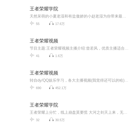
王者荣耀学院
天然呆萌的小夏老湿和有盐傲娇的小赵老湿为你带来最新的王者咨询带你开黑、带你飞~~Fly~~~
55
17.6万
王者荣耀视频
节目主题:王者荣耀视频主播介绍:曾若风，优质主播适合人群:6-18岁更新频率:我尽力了！！！内容重点:技术主播寄语:希望大家学到更多技术，并欣赏精彩的视频 。王者荣耀的每个英雄我都会录下来 。百战成诗，爷青回！
41
1.6万
王者荣耀视频
转自dy/QQ娱乐学习，各大主播视频(我觉得还可以的哈)求订~
690
452.1万
王者荣耀学院
王者荣耀上分忙，线上崩盘莫要慌 大河之剑天上来，无尽战刃闪锋芒 和愚谷先生声音工作室里， “天然呆萌”的小夏老湿和“有盐傲娇”的小赵老湿一起， 玩转王者荣耀的最新咨询~ 带你开黑，带你飞~FLY~~~
32
30.5万