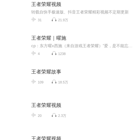
王者荣耀视频
转载自快手极速版、抖音王者荣耀精彩视频不定期更新
31
21.9万
王者荣耀｜曜施
cp：东方曜x西施（来自游戏王者荣耀）“爱，是不能忘记的”曜施cp真上头 看到这里 你已经无曜可施喜欢曜施的宝宝快来 小糖饼大刀片塞你嘴里啦！
4
1238
王者荣耀故事
109
18.5万
王者荣耀视频
20
2.3万
王者荣耀视频