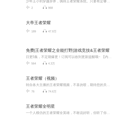
少年王小剑穿越异界，偶得王者荣耀系统。只要有足够的积分，就能兑换所有的英雄和技能。小乔：希望和奇迹是存在的！ 李白：一篇诗，一斗酒，一曲长歌，一剑天涯。王昭君：垂涎于我美貌的家伙，都在冰原下冷静反省。阿珂： 不知道你的名字，但清楚你死期！ ...
2
968
大帝王者荣耀
189
47.9万
免费|王者荣耀之全能打野|游戏竞技&王者荣耀
日更5集，不定期爆更！订阅可以收到更新提醒哦~ 【内容简介】 李峰，一名王者荣耀的狂热玩家，在一次课堂上的意外游戏中，被一个坑爹系统盯上。系统要求他完成泡到校园校花慕青青的任务，以换取王者荣耀中的加成。面对班主任沈乐怡的严厉目光和好友绝情的...
564
4.3万
王者荣耀（视频）
转自各大主播的王者荣耀视频，不喜勿喷，期待您的关注，谢谢！（所有视频来自抖音）
76
74.6万
王者荣耀全明星
一个人模仿的王者荣耀全英雄，不敢说好听，但听了你能上王者哇哈哈哈