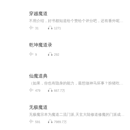
穿越魔道
不用介绍，好书都知道给个赞给个评分吧，还有番外呢！月票是啥？道友能让我体验一下不？
31
1271
乾坤魔道录
9
292
仙魔道典
（如果，你也有隐身的能力，最想做神马坏事？扮猪吃虎欺负师兄妹？成仙？修魔？还是无限YY！！！） 身患顽疾的叶飞，只有十八岁的寿命，却不可思议、超乎常理的得到一件神秘礼物，且被追杀隐姓埋名。 那礼物究竟有何神奇之处？诸多诡异经历，这背后到底有...
479
667.7万
无极魔道
无极魔宗本为魔道二流门派,天玄大陆修道修魔的门派成千上万,二流门派根本不为世人所知,但丁浩的加入却让天下道门魔门都记住了无极魔宗这个接近三流的魔道小派!而无极魔君的名号也被冠于丁浩的头上.丁浩也成了无极魔宗五千年来第一个获得封号的人。 魔道修...
591
7989.7万