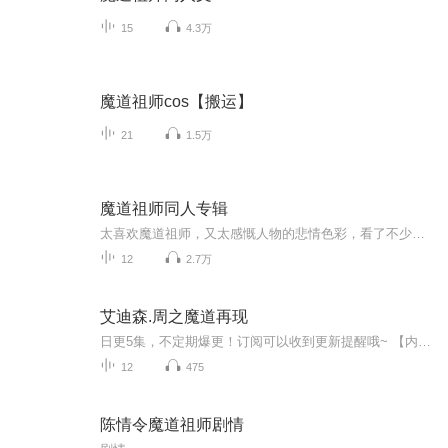
15
4.3万
魔道祖师cos【搬运】
21
1.5万
魔道祖师同人专辑
太喜欢魔道祖师，又太感慨人物的悲情色彩，看了不少作者写的魔道祖师同人，都给予了人物不同的结局，同样的，都是希望我们喜欢的人物，能在自己的笔下有个美好的结局。只愿每一个同人文，都圆读者的一个梦。
12
2.7万
艾迪森.周之魔道再现
日更5集，不定期爆更！订阅可以收到更新提醒哦~ 【内容简介】 本文为小儿习作，笔法稚嫩，请大家多多包涵，多多鼓励。艾迪森是14岁的新移民，突然得知自己是正法师的后代，开始拜师学艺，最终打败魔道士的故事。 【作者介绍】 作者：米娜 【主...
12
475
陈情令魔道祖师剧情