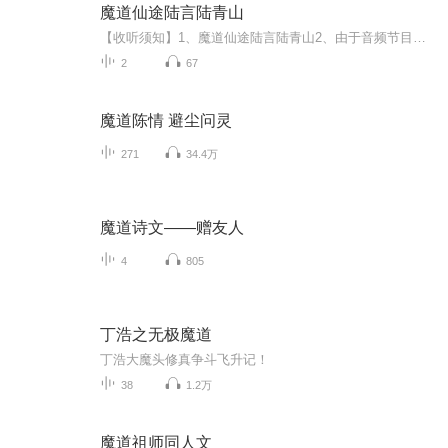
魔道仙途陆言陆青山
【收听须知】1、魔道仙途陆言陆青山2、由于音频节目更新的比较慢，如想快速阅读小说文字版的全部章节，请在微信中搜索公/众/号【毛毛虫文学】，关注后，并在公/众/号中回复：【911】，便可快速阅读小说文字版全集。（注意：需要在公/众/号中回复才有效哦）
2
67
魔道陈情 避尘问灵
271
34.4万
魔道诗文——赠友人
4
805
丁浩之无极魔道
丁浩大魔头修真争斗飞升记！
38
1.2万
魔道祖师同人文