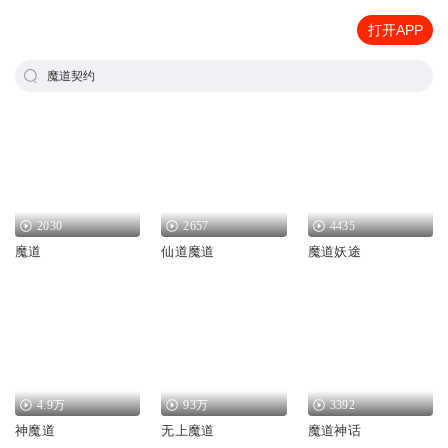
打开APP
魔道契约
2030
2657
4435
魔道
仙道魔道
魔道妖途
4.9万
93万
3392
神魔道
无上魔道
魔道神话