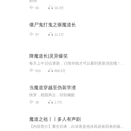
剧情
55
16.3万
僵尸鬼打鬼之驱魔道长
57
21.1万
降魔道长|灵异爆笑
每天上午10点更新，订阅专辑才可以看到更新消息哦！天下间奇人异事数不胜数，更有意中人，能够行走阴阳，破邪消灭灾，通风水去灵煞，斩妖除魔，此为茅山术士！ 那一日，沉寂已久的深山中，走出了个年轻的道士……欢迎大家收听本专辑，喜欢的话记得一定要点...
610
800.5万
当魔道穿越至伪装学渣
快穿，校园风云，轻轻幽默
36
1.7万
魔道之祖丨丨多人有声剧
【内容简介】重生归来，白沫寒是他沐风辰捡回来的疯子，不允许，他人随意欺辱。而当白沫寒看到日思夜想的面孔的时候，他却赖在他身边，不肯在离开半步。“我这药王谷如今风雨摇摆，已不能护得你周全，你走吧！别再回来了……”“凭什么？当初是你把我捡回...