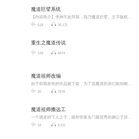
魔道巨擘系统
【内容简介】求神不如拜我，我乃魔道巨擘。文字版权方：阅文听书【作者/主播简介】作者：Mr佳男，网络小说作家。主播：美宜天工作室【购买须知】1、本作品为付费有声书，前81集为免费试听，购买成功后，即可收听，可下载重复收听。2、版权归原作者所有，严...
518
35.1万
重生之魔道传说
149
4874
魔道祖师改编
由于前期发布的作品被下架，为了追魔道的亲们能知晓后面的故事情节，用描述的形式来展示，欢迎亲们继续关注和支持魏无羡，号夷陵老祖，是鬼道的创始人，因其超凡的修为和特立独行的个性而闻名于世。他丰神俊朗，潇洒不羁，幼年父母双亡，后被云梦江氏收养...
20
7676
魔道祖师搬远工
一个调皮的下人之子，能和世家名门最优秀的嫡公子排在一起，让所有人尊称魏公子，就能证明他的天赋是最优秀的，比过所有同龄人。毕竟克制优秀天赋极高的蓝湛也不能胜过他，魏无羡和其他优秀的世家名门公子就像一群学霸里的学神，无人能及！
18
5.5万