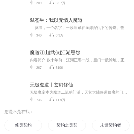
209
63.7万
弑苍生：我以无情入魔道
莫澶，一个名字，一段埋藏在血海深仇下的传奇。曾经的他，满怀热血，身边围绕着忠诚的伙伴，敬仰的后辈。然而，命运弄人，挚友反目，兄弟背叛，所有的一切都化为了一把把刺向他心头的刀。 亲眼目睹了人性的丑恶，莫澶的心渐渐沉沦，无尽的痛苦...
340
8.3万
魔道江山|武侠|江湖恩怨
内容简介 数十年前，江湖正邪一战，魔门一败涂地，正道大昌。第一教派天一道成为护国正教，掌教真人邵剑南成为护国国师，数十年间威势无两。数十年后，神秘少年只身入魔门，夺得圣物，现身江湖，引得隐匿多年的魔门高手万里追杀。少年将何去何从？少年身世...
267
6106
无极魔道丨玄幻修仙
无极魔宗本为魔道二流的门派，天玄大陆修道修魔的门派成千上万，二流门派根本不为世人所知，但丁浩的加入却让天下道门魔门都记住了无极魔宗这个接近三流的魔道小派！而无极魔君的名号也被冠于丁浩的头上，丁浩也成了无极魔宗五千年来第一个获得封号的人！...
736
11.9万
您是不是在找：
修灵契约
契约之灵契
末世契约者